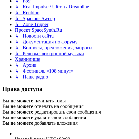
↳ P89
↳ Real Impulse / Ultron / Dreamline
↳ Reubino
↳ Spacious Sweep
↳ Zone Tripper
Проект SpaceSynth.Ru
↳ Новости сайта
↳ Документация по форуму
↳ Вопросы, предложения, запросы
↳ Релизы электронной музыки
Хранилище
↳ Архив
↳ Фестиваль «108 минут»
↳ Наше радио
Права доступа
Вы
не можете
начинать темы
Вы
не можете
отвечать на сообщения
Вы
не можете
редактировать свои сообщения
Вы
не можете
удалять свои сообщения
Вы
не можете
добавлять вложения