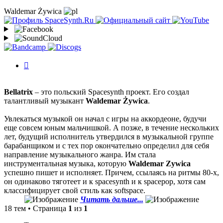
Waldemar Żywica
История
изменений
Bellatrix
– это польский Spacesynth проект. Его создал
талантливый музыкант
Waldemar Żywica
.
Увлекаться музыкой он начал с игры на аккордеоне, будучи
еще совсем юным мальчишкой. А позже, в течение нескольких
лет, будущий исполнитель утвердился в музыкальной группе
барабанщиком и с тех пор окончательно определил для себя
направление музыкального жанра. Им стала
инструментальная музыка, которую
Waldemar Zywica
успешно пишет и исполняет. Причем, ссылаясь на ритмы 80-х,
он одинаково тяготеет и к spacesynth и к spacepop, хотя сам
классифицирует свой стиль как softspace.
Читать дальше...
18 тем • Страница
1
из
1