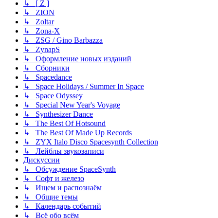
↳ [ Z ]
↳ ZION
↳ Zoltar
↳ Zona-X
↳ ZSG / Gino Barbazza
↳ ZynapS
↳ Оформление новых изданий
↳ Сборники
↳ Spacedance
↳ Space Holidays / Summer In Space
↳ Space Odyssey
↳ Special New Year's Voyage
↳ Synthesizer Dance
↳ The Best Of Hotsound
↳ The Best Of Made Up Records
↳ ZYX Italo Disco Spacesynth Collection
↳ Лейблы звукозаписи
Дискуссии
↳ Обсуждение SpaceSynth
↳ Софт и железо
↳ Ищем и распознаём
↳ Общие темы
↳ Календарь событий
↳ Всё обо всём