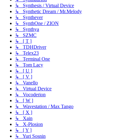
↳ Synthesis / Virtual Device
↳ Synthetic Dream / Mr.Melody
↳ Synthever
↳ SynthOne / ZION
↳ Synthya
↳ SZMC
↳ [ T ]
↳ TDHDriver
↳ Telex23
↳ Terminal One
↳ Tom Lacy
↳ [ U ]
↳ [ V ]
↳ Vanello
↳ Virtual Device
↳ Vocoderion
↳ [ W ]
↳ Wavestation / Max Tango
↳ [ X ]
↳ Xain
↳ X-Plosion
↳ [ Y ]
↳ Yuri Sosnin