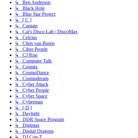
↳ Ben Anderson
↳ Black Hole
↳ Blue Star Project
↳ [ C ]
↳ Captain
↳ Cat's Disco Lab / DiscoMax
↳ Celcius
↳ Chris van Buren
↳ Ciber People
↳ CJ Rise
↳ Computer Talk
↳ Cosmix
↳ CosmoDance
↳ Cosmodream
↳ Cyber Attack
↳ Cyber People
↳ Cyber Space
↳ Cyberman
↳ [ D ]
↳ Daylight
↳ DDR Space Program
↳ Digimax
↳ Digital Dragons
↳ DJ Con-T