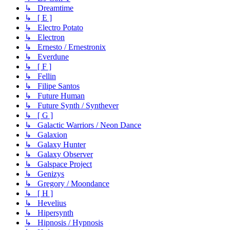
↳ Dreamtime
↳ [ E ]
↳ Electro Potato
↳ Electron
↳ Ernesto / Ernestronix
↳ Everdune
↳ [ F ]
↳ Fellin
↳ Filipe Santos
↳ Future Human
↳ Future Synth / Synthever
↳ [ G ]
↳ Galactic Warriors / Neon Dance
↳ Galaxion
↳ Galaxy Hunter
↳ Galaxy Observer
↳ Galspace Project
↳ Genizys
↳ Gregory / Moondance
↳ [ H ]
↳ Hevelius
↳ Hipersynth
↳ Hipnosis / Hypnosis