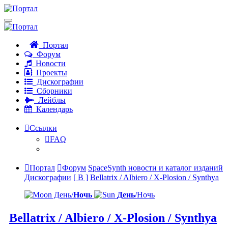
Портал
Форум
Новости
Проекты
Дискографии
Сборники
Лейблы
Календарь
Ссылки
FAQ
Портал
Форум
SpaceSynth новости и каталог изданий
Дискографии
[ B ]
Bellatrix / Albiero / X-Plosion / Synthya
День/
Ночь
День
/Ночь
Bellatrix / Albiero / X-Plosion / Synthya