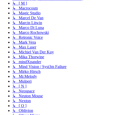
↳ [ M ]
↳ Macrocosm
↳ Magic Studio
↳ Marcel De Van
↳ Marcin Litwin
↳ Marco Di Luna
↳ Marco Rochowski
↳ Retronic Voice
↳ Mark Vera
↳ Max Laser
↳ Michiel Van Der Kuy
↳ Mika Thorwine
↳ mindXpander
↳ Mind Vision / Syst3m Failure
↳ Mirko Hirsch
↳ Mr.Melody
↳ Mulperi
↳ [ N ]
↳ Neospace
↳ Neuton Mouse
↳ Nexton
↳ [ O ]
↳ Oblivion