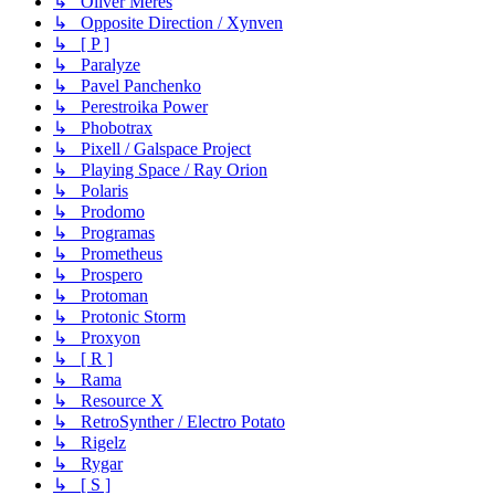
↳ Oliver Meres
↳ Opposite Direction / Xynven
↳ [ P ]
↳ Paralyze
↳ Pavel Panchenko
↳ Perestroika Power
↳ Phobotrax
↳ Pixell / Galspace Project
↳ Playing Space / Ray Orion
↳ Polaris
↳ Prodomo
↳ Programas
↳ Prometheus
↳ Prospero
↳ Protoman
↳ Protonic Storm
↳ Proxyon
↳ [ R ]
↳ Rama
↳ Resource X
↳ RetroSynther / Electro Potato
↳ Rigelz
↳ Rygar
↳ [ S ]