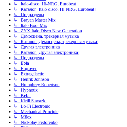
↳ Italo-disco, Hi-NRG, Eurobeat
↳ Каталог [Italo-disco, Hi-NRG, Eurobeat]
↳ Подразделы
↳ Brayan Master Mix
↳ Italo Boot Mix
↳ ZYX Italo Disco New Generation
↳ Демосцена, трекерная музыка
↳ Каталог [Демосцена, трекерная музыка]
↳ Другая электроника
↳ Каталог [Другая электроника]
↳ Подразделы
↳ Ebia
↳ Ergrover
↳ Extragalactic
↳ Henrik Johnson
↳ Humphrey Robertson
↳ Hypnotix
↳ Kebu
↳ Kirill Sawazki
↳ Lo-Fi Electronic
↳ Mechanical Principle
↳ Mflex
↳ Nickolay Fedorenko