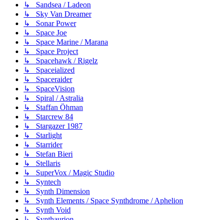
↳ Sandsea / Ladeon
↳ Sky Van Dreamer
↳ Sonar Power
↳ Space Joe
↳ Space Marine / Marana
↳ Space Project
↳ Spacehawk / Rigelz
↳ Spaceialized
↳ Spaceraider
↳ SpaceVision
↳ Spiral / Astralia
↳ Staffan Öhman
↳ Starcrew 84
↳ Stargazer 1987
↳ Starlight
↳ Starrider
↳ Stefan Bieri
↳ Stellaris
↳ SuperVox / Magic Studio
↳ Syntech
↳ Synth Dimension
↳ Synth Elements / Space Synthdrome / Aphelion
↳ Synth Void
↳ Synthaurion