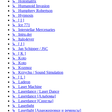
↳ Holomatrix
↳ Humanoid Invasion
↳ Humphrey Robertson
↳ Hypnosis
↳ [ I ]
↳ Ice 771
↳ Interstellar Mercenaries
↳ Intru.der
↳ Italo4ever
↳ [ J ]
↳ Jan Schipper / JSC
↳ [ K ]
↳ Koto
↳ Koto
↳ Kozmoz
↳ Krzychu / Sound Simulation
↳ [ L ]
↳ Ladeon
↳ Laser Machine
↳ Laserdance / Laser Dance
↳ Laserdance [Альбомы]
↳ Laserdance [Синглы]
↳ Laserlight
↳ Laserlight [Аранжировки и ремиксы]