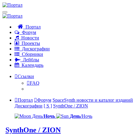
Портал
Форум
Новости
Проекты
Дискографии
Сборники
Лейблы
Календарь
Ссылки
FAQ
Портал
Форум
SpaceSynth новости и каталог изданий
Дискографии
[ S ]
SynthOne / ZION
День/
Ночь
День
/Ночь
SynthOne / ZION