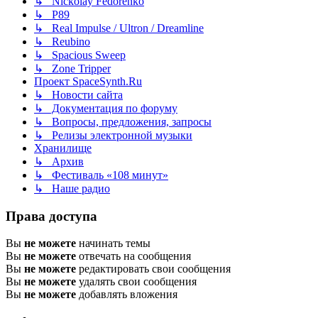
↳ Nickolay Fedorenko
↳ P89
↳ Real Impulse / Ultron / Dreamline
↳ Reubino
↳ Spacious Sweep
↳ Zone Tripper
Проект SpaceSynth.Ru
↳ Новости сайта
↳ Документация по форуму
↳ Вопросы, предложения, запросы
↳ Релизы электронной музыки
Хранилище
↳ Архив
↳ Фестиваль «108 минут»
↳ Наше радио
Права доступа
Вы
не можете
начинать темы
Вы
не можете
отвечать на сообщения
Вы
не можете
редактировать свои сообщения
Вы
не можете
удалять свои сообщения
Вы
не можете
добавлять вложения