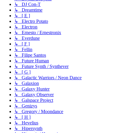
↳ DJ Con-T
↳ Dreamtime
↳ [ E ]
↳ Electro Potato
↳ Electron
↳ Ernesto / Ernestronix
↳ Everdune
↳ [ F ]
↳ Fellin
↳ Filipe Santos
↳ Future Human
↳ Future Synth / Synthever
↳ [ G ]
↳ Galactic Warriors / Neon Dance
↳ Galaxion
↳ Galaxy Hunter
↳ Galaxy Observer
↳ Galspace Project
↳ Genizys
↳ Gregory / Moondance
↳ [ H ]
↳ Hevelius
↳ Hipersynth