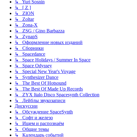
↳ Yuri Sosnin
↳ [ Z ]
↳ ZION
↳ Zoltar
↳ Zona-X
↳ ZSG / Gino Barbazza
↳ ZynapS
↳ Оформление новых изданий
↳ Сборники
↳ Spacedance
↳ Space Holidays / Summer In Space
↳ Space Odyssey
↳ Special New Year's Voyage
↳ Synthesizer Dance
↳ The Best Of Hotsound
↳ The Best Of Made Up Records
↳ ZYX Italo Disco Spacesynth Collection
↳ Лейблы звукозаписи
Дискуссии
↳ Обсуждение SpaceSynth
↳ Софт и железо
↳ Ищем и распознаём
↳ Общие темы
↳ Календарь событий