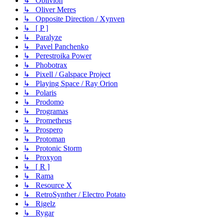
↳ Oblivion
↳ Oliver Meres
↳ Opposite Direction / Xynven
↳ [ P ]
↳ Paralyze
↳ Pavel Panchenko
↳ Perestroika Power
↳ Phobotrax
↳ Pixell / Galspace Project
↳ Playing Space / Ray Orion
↳ Polaris
↳ Prodomo
↳ Programas
↳ Prometheus
↳ Prospero
↳ Protoman
↳ Protonic Storm
↳ Proxyon
↳ [ R ]
↳ Rama
↳ Resource X
↳ RetroSynther / Electro Potato
↳ Rigelz
↳ Rygar