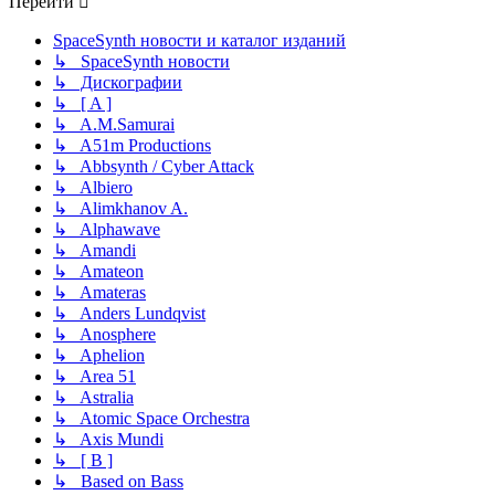
Перейти
SpaceSynth новости и каталог изданий
↳ SpaceSynth новости
↳ Дискографии
↳ [ A ]
↳ A.M.Samurai
↳ A51m Productions
↳ Abbsynth / Cyber Attack
↳ Albiero
↳ Alimkhanov A.
↳ Alphawave
↳ Amandi
↳ Amateon
↳ Amateras
↳ Anders Lundqvist
↳ Anosphere
↳ Aphelion
↳ Area 51
↳ Astralia
↳ Atomic Space Orchestra
↳ Axis Mundi
↳ [ B ]
↳ Based on Bass