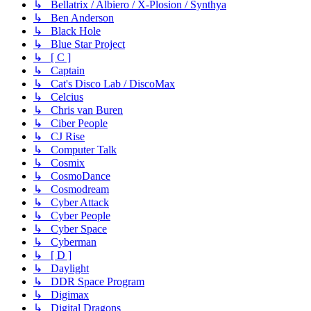
↳ Bellatrix / Albiero / X-Plosion / Synthya
↳ Ben Anderson
↳ Black Hole
↳ Blue Star Project
↳ [ C ]
↳ Captain
↳ Cat's Disco Lab / DiscoMax
↳ Celcius
↳ Chris van Buren
↳ Ciber People
↳ CJ Rise
↳ Computer Talk
↳ Cosmix
↳ CosmoDance
↳ Cosmodream
↳ Cyber Attack
↳ Cyber People
↳ Cyber Space
↳ Cyberman
↳ [ D ]
↳ Daylight
↳ DDR Space Program
↳ Digimax
↳ Digital Dragons