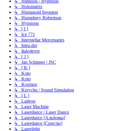
↳ Hipnosis / Hypnosis
↳ Holomatrix
↳ Humanoid Invasion
↳ Humphrey Robertson
↳ Hypnosis
↳ [ I ]
↳ Ice 771
↳ Interstellar Mercenaries
↳ Intru.der
↳ Italo4ever
↳ [ J ]
↳ Jan Schipper / JSC
↳ [ K ]
↳ Koto
↳ Koto
↳ Kozmoz
↳ Krzychu / Sound Simulation
↳ [ L ]
↳ Ladeon
↳ Laser Machine
↳ Laserdance / Laser Dance
↳ Laserdance [Альбомы]
↳ Laserdance [Синглы]
↳ Laserlight