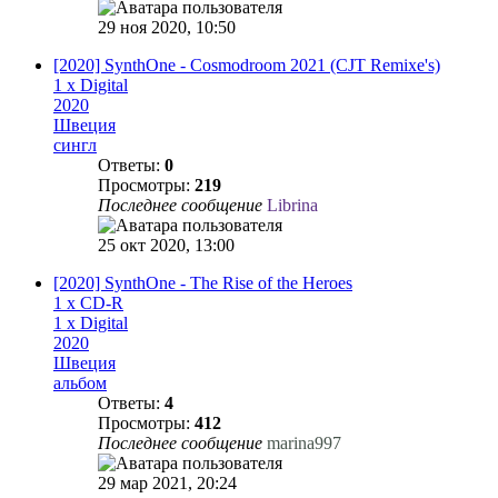
29 ноя 2020, 10:50
[2020] SynthOne - Cosmodroom 2021 ​(​CJT Remixe's)
1 x Digital
2020
Швеция
сингл
Ответы:
0
Просмотры:
219
Последнее сообщение
Librina
25 окт 2020, 13:00
[2020] SynthOne - The Rise of the Heroes
1 x CD-R
1 x Digital
2020
Швеция
альбом
Ответы:
4
Просмотры:
412
Последнее сообщение
marina997
29 мар 2021, 20:24