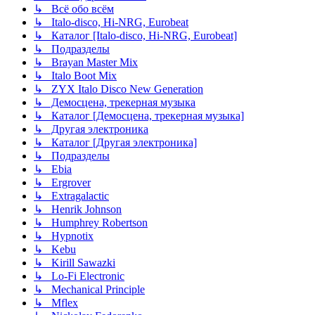
↳ Всё обо всём
↳ Italo-disco, Hi-NRG, Eurobeat
↳ Каталог [Italo-disco, Hi-NRG, Eurobeat]
↳ Подразделы
↳ Brayan Master Mix
↳ Italo Boot Mix
↳ ZYX Italo Disco New Generation
↳ Демосцена, трекерная музыка
↳ Каталог [Демосцена, трекерная музыка]
↳ Другая электроника
↳ Каталог [Другая электроника]
↳ Подразделы
↳ Ebia
↳ Ergrover
↳ Extragalactic
↳ Henrik Johnson
↳ Humphrey Robertson
↳ Hypnotix
↳ Kebu
↳ Kirill Sawazki
↳ Lo-Fi Electronic
↳ Mechanical Principle
↳ Mflex