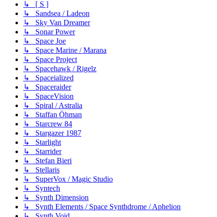
↳ [ S ]
↳ Sandsea / Ladeon
↳ Sky Van Dreamer
↳ Sonar Power
↳ Space Joe
↳ Space Marine / Marana
↳ Space Project
↳ Spacehawk / Rigelz
↳ Spaceialized
↳ Spaceraider
↳ SpaceVision
↳ Spiral / Astralia
↳ Staffan Öhman
↳ Starcrew 84
↳ Stargazer 1987
↳ Starlight
↳ Starrider
↳ Stefan Bieri
↳ Stellaris
↳ SuperVox / Magic Studio
↳ Syntech
↳ Synth Dimension
↳ Synth Elements / Space Synthdrome / Aphelion
↳ Synth Void