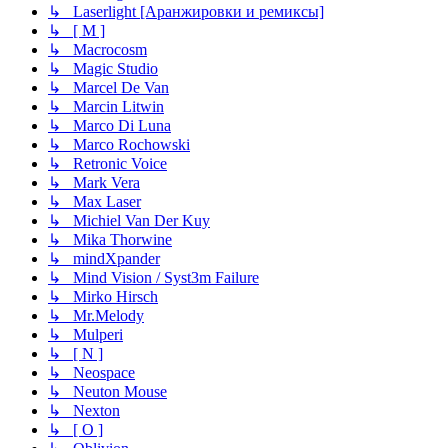
↳ Laserlight [Аранжировки и ремиксы]
↳ [ M ]
↳ Macrocosm
↳ Magic Studio
↳ Marcel De Van
↳ Marcin Litwin
↳ Marco Di Luna
↳ Marco Rochowski
↳ Retronic Voice
↳ Mark Vera
↳ Max Laser
↳ Michiel Van Der Kuy
↳ Mika Thorwine
↳ mindXpander
↳ Mind Vision / Syst3m Failure
↳ Mirko Hirsch
↳ Mr.Melody
↳ Mulperi
↳ [ N ]
↳ Neospace
↳ Neuton Mouse
↳ Nexton
↳ [ O ]