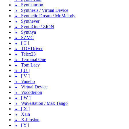
↳ Synthaurion
↳ Synthesis / Virtual Device
↳ Synthetic Dream / Mr.Melody
↳ Synthever
↳ SynthOne / ZION
↳ Synthya
↳ SZMC
↳ [ T ]
↳ TDHDriver
↳ Telex23
↳ Terminal One
↳ Tom Lacy
↳ [ U ]
↳ [ V ]
↳ Vanello
↳ Virtual Device
↳ Vocoderion
↳ [ W ]
↳ Wavestation / Max Tango
↳ [ X ]
↳ Xain
↳ X-Plosion
↳ [ Y ]