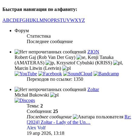
Быстрая навигация по алфавиту:
A
B
C
D
E
F
G
H
I
J
K
L
M
N
O
P
R
S
T
U
V
W
X
Y
Z
Форум
Статистика
Последнее сообщение
ZION
Robert Gaj (Rob Van Der Guy)
,
Kenji Tanaka
(AMATERAS)
,
Krzysztof Cybulski (KRISS)
,
Marcin Litwin (Leetvin)
Переходов по ссылке: 1350
Zoltar
Michał Bukowski
Темы:
2
Сообщения:
25
Последнее сообщение
Re:
[2024] Zoltar - Lady of the Un…
Alex Volf
19 апр 2026, 13:18