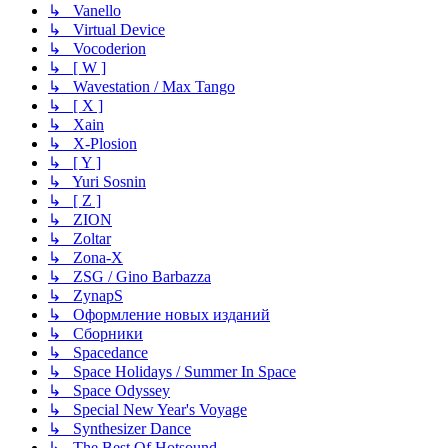
↳ Vanello
↳ Virtual Device
↳ Vocoderion
↳ [ W ]
↳ Wavestation / Max Tango
↳ [ X ]
↳ Xain
↳ X-Plosion
↳ [ Y ]
↳ Yuri Sosnin
↳ [ Z ]
↳ ZION
↳ Zoltar
↳ Zona-X
↳ ZSG / Gino Barbazza
↳ ZynapS
↳ Оформление новых изданий
↳ Сборники
↳ Spacedance
↳ Space Holidays / Summer In Space
↳ Space Odyssey
↳ Special New Year's Voyage
↳ Synthesizer Dance
↳ The Best Of Hotsound