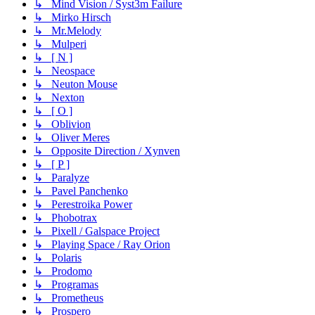
↳ Mind Vision / Syst3m Failure
↳ Mirko Hirsch
↳ Mr.Melody
↳ Mulperi
↳ [ N ]
↳ Neospace
↳ Neuton Mouse
↳ Nexton
↳ [ O ]
↳ Oblivion
↳ Oliver Meres
↳ Opposite Direction / Xynven
↳ [ P ]
↳ Paralyze
↳ Pavel Panchenko
↳ Perestroika Power
↳ Phobotrax
↳ Pixell / Galspace Project
↳ Playing Space / Ray Orion
↳ Polaris
↳ Prodomo
↳ Programas
↳ Prometheus
↳ Prospero