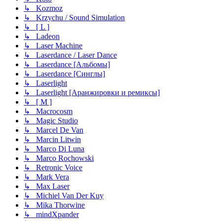
↳ Kozmoz
↳ Krzychu / Sound Simulation
↳ [ L ]
↳ Ladeon
↳ Laser Machine
↳ Laserdance / Laser Dance
↳ Laserdance [Альбомы]
↳ Laserdance [Синглы]
↳ Laserlight
↳ Laserlight [Аранжировки и ремиксы]
↳ [ M ]
↳ Macrocosm
↳ Magic Studio
↳ Marcel De Van
↳ Marcin Litwin
↳ Marco Di Luna
↳ Marco Rochowski
↳ Retronic Voice
↳ Mark Vera
↳ Max Laser
↳ Michiel Van Der Kuy
↳ Mika Thorwine
↳ mindXpander