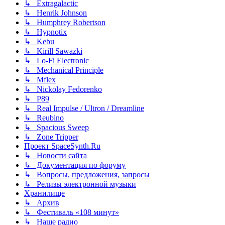
↳ Extragalactic
↳ Henrik Johnson
↳ Humphrey Robertson
↳ Hypnotix
↳ Kebu
↳ Kirill Sawazki
↳ Lo-Fi Electronic
↳ Mechanical Principle
↳ Mflex
↳ Nickolay Fedorenko
↳ P89
↳ Real Impulse / Ultron / Dreamline
↳ Reubino
↳ Spacious Sweep
↳ Zone Tripper
Проект SpaceSynth.Ru
↳ Новости сайта
↳ Документация по форуму
↳ Вопросы, предложения, запросы
↳ Релизы электронной музыки
Хранилище
↳ Архив
↳ Фестиваль «108 минут»
↳ Наше радио