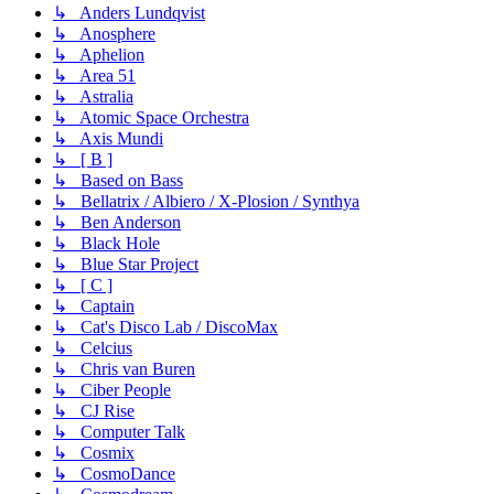
↳ Anders Lundqvist
↳ Anosphere
↳ Aphelion
↳ Area 51
↳ Astralia
↳ Atomic Space Orchestra
↳ Axis Mundi
↳ [ B ]
↳ Based on Bass
↳ Bellatrix / Albiero / X-Plosion / Synthya
↳ Ben Anderson
↳ Black Hole
↳ Blue Star Project
↳ [ C ]
↳ Captain
↳ Cat's Disco Lab / DiscoMax
↳ Celcius
↳ Chris van Buren
↳ Ciber People
↳ CJ Rise
↳ Computer Talk
↳ Cosmix
↳ CosmoDance