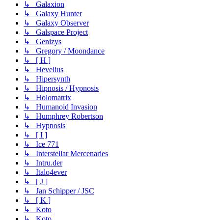
↳ Galaxion
↳ Galaxy Hunter
↳ Galaxy Observer
↳ Galspace Project
↳ Genizys
↳ Gregory / Moondance
↳ [ H ]
↳ Hevelius
↳ Hipersynth
↳ Hipnosis / Hypnosis
↳ Holomatrix
↳ Humanoid Invasion
↳ Humphrey Robertson
↳ Hypnosis
↳ [ I ]
↳ Ice 771
↳ Interstellar Mercenaries
↳ Intru.der
↳ Italo4ever
↳ [ J ]
↳ Jan Schipper / JSC
↳ [ K ]
↳ Koto
↳ Koto