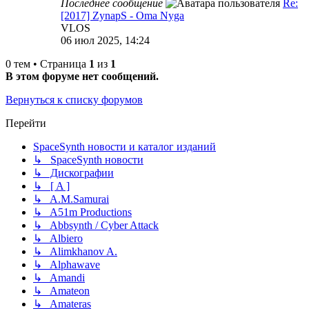
Последнее сообщение
Re:
[2017] ZynapS - Oma Nyga
VLOS
06 июл 2025, 14:24
0 тем • Страница
1
из
1
В этом форуме нет сообщений.
Вернуться к списку форумов
Перейти
SpaceSynth новости и каталог изданий
↳ SpaceSynth новости
↳ Дискографии
↳ [ A ]
↳ A.M.Samurai
↳ A51m Productions
↳ Abbsynth / Cyber Attack
↳ Albiero
↳ Alimkhanov A.
↳ Alphawave
↳ Amandi
↳ Amateon
↳ Amateras