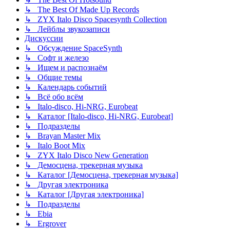
↳ The Best Of Made Up Records
↳ ZYX Italo Disco Spacesynth Collection
↳ Лейблы звукозаписи
Дискуссии
↳ Обсуждение SpaceSynth
↳ Софт и железо
↳ Ищем и распознаём
↳ Общие темы
↳ Календарь событий
↳ Всё обо всём
↳ Italo-disco, Hi-NRG, Eurobeat
↳ Каталог [Italo-disco, Hi-NRG, Eurobeat]
↳ Подразделы
↳ Brayan Master Mix
↳ Italo Boot Mix
↳ ZYX Italo Disco New Generation
↳ Демосцена, трекерная музыка
↳ Каталог [Демосцена, трекерная музыка]
↳ Другая электроника
↳ Каталог [Другая электроника]
↳ Подразделы
↳ Ebia
↳ Ergrover