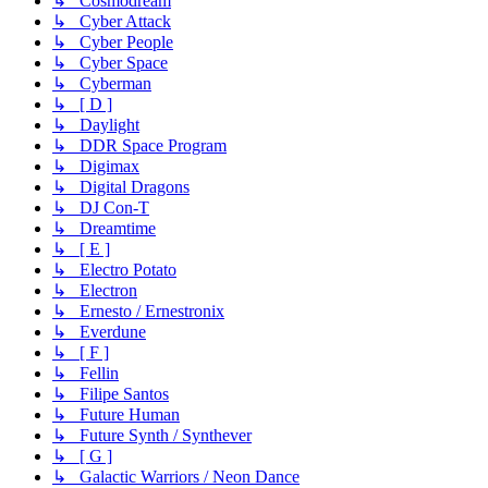
↳ Cosmodream
↳ Cyber Attack
↳ Cyber People
↳ Cyber Space
↳ Cyberman
↳ [ D ]
↳ Daylight
↳ DDR Space Program
↳ Digimax
↳ Digital Dragons
↳ DJ Con-T
↳ Dreamtime
↳ [ E ]
↳ Electro Potato
↳ Electron
↳ Ernesto / Ernestronix
↳ Everdune
↳ [ F ]
↳ Fellin
↳ Filipe Santos
↳ Future Human
↳ Future Synth / Synthever
↳ [ G ]
↳ Galactic Warriors / Neon Dance