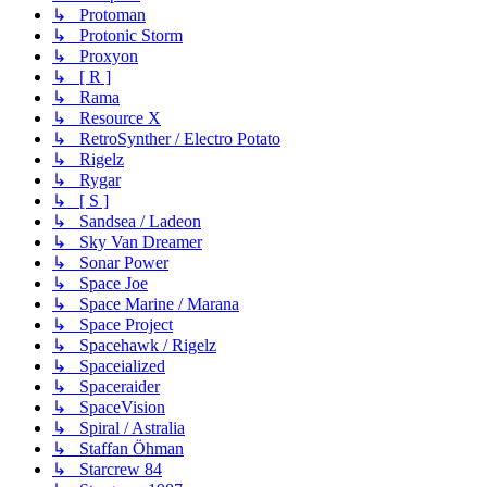
↳ Protoman
↳ Protonic Storm
↳ Proxyon
↳ [ R ]
↳ Rama
↳ Resource X
↳ RetroSynther / Electro Potato
↳ Rigelz
↳ Rygar
↳ [ S ]
↳ Sandsea / Ladeon
↳ Sky Van Dreamer
↳ Sonar Power
↳ Space Joe
↳ Space Marine / Marana
↳ Space Project
↳ Spacehawk / Rigelz
↳ Spaceialized
↳ Spaceraider
↳ SpaceVision
↳ Spiral / Astralia
↳ Staffan Öhman
↳ Starcrew 84