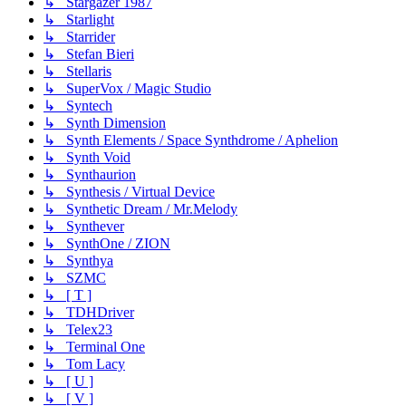
↳ Stargazer 1987
↳ Starlight
↳ Starrider
↳ Stefan Bieri
↳ Stellaris
↳ SuperVox / Magic Studio
↳ Syntech
↳ Synth Dimension
↳ Synth Elements / Space Synthdrome / Aphelion
↳ Synth Void
↳ Synthaurion
↳ Synthesis / Virtual Device
↳ Synthetic Dream / Mr.Melody
↳ Synthever
↳ SynthOne / ZION
↳ Synthya
↳ SZMC
↳ [ T ]
↳ TDHDriver
↳ Telex23
↳ Terminal One
↳ Tom Lacy
↳ [ U ]
↳ [ V ]