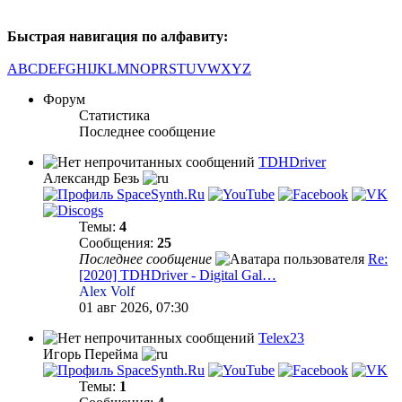
Быстрая навигация по алфавиту:
A
B
C
D
E
F
G
H
I
J
K
L
M
N
O
P
R
S
T
U
V
W
X
Y
Z
Форум
Статистика
Последнее сообщение
TDHDriver
Александр Безь
Темы:
4
Сообщения:
25
Последнее сообщение
Re:
[2020] TDHDriver - Digital Gal…
Alex Volf
01 авг 2026, 07:30
Telex23
Игорь Перейма
Темы:
1