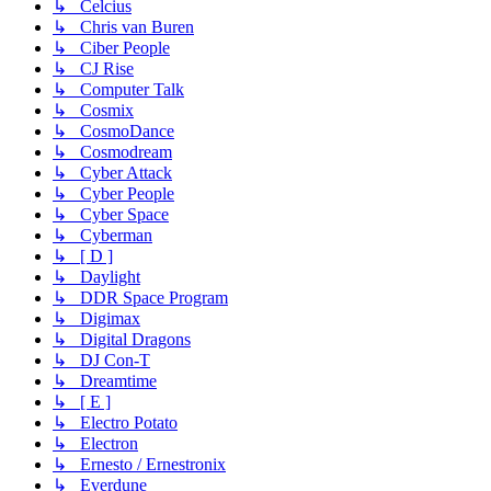
↳ Celcius
↳ Chris van Buren
↳ Ciber People
↳ CJ Rise
↳ Computer Talk
↳ Cosmix
↳ CosmoDance
↳ Cosmodream
↳ Cyber Attack
↳ Cyber People
↳ Cyber Space
↳ Cyberman
↳ [ D ]
↳ Daylight
↳ DDR Space Program
↳ Digimax
↳ Digital Dragons
↳ DJ Con-T
↳ Dreamtime
↳ [ E ]
↳ Electro Potato
↳ Electron
↳ Ernesto / Ernestronix
↳ Everdune