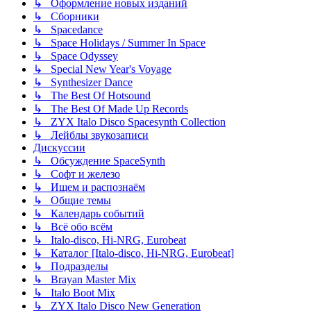
↳ Оформление новых изданий
↳ Сборники
↳ Spacedance
↳ Space Holidays / Summer In Space
↳ Space Odyssey
↳ Special New Year's Voyage
↳ Synthesizer Dance
↳ The Best Of Hotsound
↳ The Best Of Made Up Records
↳ ZYX Italo Disco Spacesynth Collection
↳ Лейблы звукозаписи
Дискуссии
↳ Обсуждение SpaceSynth
↳ Софт и железо
↳ Ищем и распознаём
↳ Общие темы
↳ Календарь событий
↳ Всё обо всём
↳ Italo-disco, Hi-NRG, Eurobeat
↳ Каталог [Italo-disco, Hi-NRG, Eurobeat]
↳ Подразделы
↳ Brayan Master Mix
↳ Italo Boot Mix
↳ ZYX Italo Disco New Generation