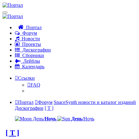
Портал
Форум
Новости
Проекты
Дискографии
Сборники
Лейблы
Календарь
Ссылки
FAQ
Портал
Форум
SpaceSynth новости и каталог изданий
Дискографии
[ T ]
День/
Ночь
День
/Ночь
[ T ]