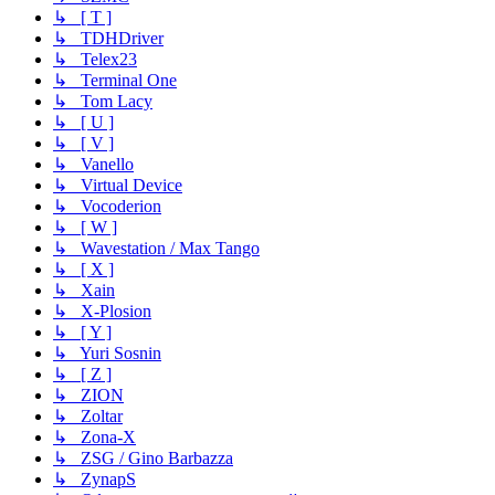
↳ [ T ]
↳ TDHDriver
↳ Telex23
↳ Terminal One
↳ Tom Lacy
↳ [ U ]
↳ [ V ]
↳ Vanello
↳ Virtual Device
↳ Vocoderion
↳ [ W ]
↳ Wavestation / Max Tango
↳ [ X ]
↳ Xain
↳ X-Plosion
↳ [ Y ]
↳ Yuri Sosnin
↳ [ Z ]
↳ ZION
↳ Zoltar
↳ Zona-X
↳ ZSG / Gino Barbazza
↳ ZynapS