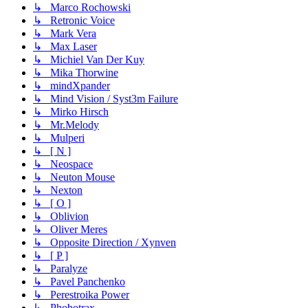
↳ Marco Rochowski
↳ Retronic Voice
↳ Mark Vera
↳ Max Laser
↳ Michiel Van Der Kuy
↳ Mika Thorwine
↳ mindXpander
↳ Mind Vision / Syst3m Failure
↳ Mirko Hirsch
↳ Mr.Melody
↳ Mulperi
↳ [ N ]
↳ Neospace
↳ Neuton Mouse
↳ Nexton
↳ [ O ]
↳ Oblivion
↳ Oliver Meres
↳ Opposite Direction / Xynven
↳ [ P ]
↳ Paralyze
↳ Pavel Panchenko
↳ Perestroika Power
↳ Phobotrax