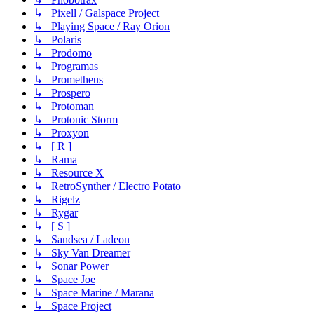
↳ Pixell / Galspace Project
↳ Playing Space / Ray Orion
↳ Polaris
↳ Prodomo
↳ Programas
↳ Prometheus
↳ Prospero
↳ Protoman
↳ Protonic Storm
↳ Proxyon
↳ [ R ]
↳ Rama
↳ Resource X
↳ RetroSynther / Electro Potato
↳ Rigelz
↳ Rygar
↳ [ S ]
↳ Sandsea / Ladeon
↳ Sky Van Dreamer
↳ Sonar Power
↳ Space Joe
↳ Space Marine / Marana
↳ Space Project