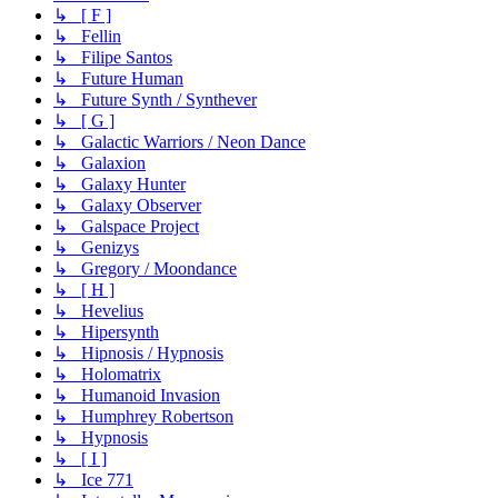
↳ [ F ]
↳ Fellin
↳ Filipe Santos
↳ Future Human
↳ Future Synth / Synthever
↳ [ G ]
↳ Galactic Warriors / Neon Dance
↳ Galaxion
↳ Galaxy Hunter
↳ Galaxy Observer
↳ Galspace Project
↳ Genizys
↳ Gregory / Moondance
↳ [ H ]
↳ Hevelius
↳ Hipersynth
↳ Hipnosis / Hypnosis
↳ Holomatrix
↳ Humanoid Invasion
↳ Humphrey Robertson
↳ Hypnosis
↳ [ I ]
↳ Ice 771