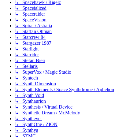
↳ Spacehawk / Rigelz
↳ Spaceialized
↳ Spaceraider
↳ SpaceVision
↳ Spiral / Astralia
↳ Staffan Öhman
↳ Starcrew 84
↳ Stargazer 1987
↳ Starlight
↳ Starrider
↳ Stefan Bieri
↳ Stellaris
↳ SuperVox / Magic Studio
↳ Syntech
↳ Synth Dimension
↳ Synth Elements / Space Synthdrome / Aphelion
↳ Synth Void
↳ Synthaurion
↳ Synthesis / Virtual Device
↳ Synthetic Dream / Mr.Melody
↳ Synthever
↳ SynthOne / ZION
↳ Synthya
↳ SZMC