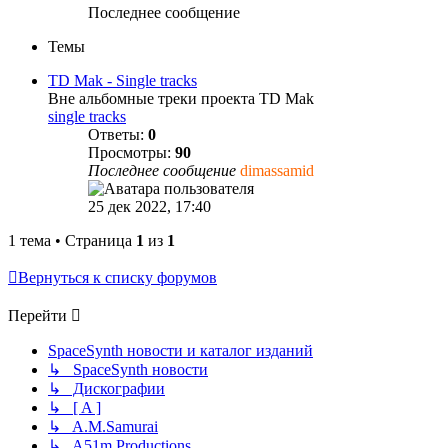
Последнее сообщение
Темы
TD Mak - Single tracks
Вне альбомные треки проекта TD Mak
single tracks
Ответы:
0
Просмотры:
90
Последнее сообщение
dimassamid
25 дек 2022, 17:40
1 тема • Страница
1
из
1
Вернуться к списку форумов
Перейти
SpaceSynth новости и каталог изданий
↳ SpaceSynth новости
↳ Дискографии
↳ [ A ]
↳ A.M.Samurai
↳ A51m Productions