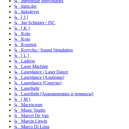
↳ Interstellar Mercenaries
↳ Intru.der
↳ Italo4ever
↳ [ J ]
↳ Jan Schipper / JSC
↳ [ K ]
↳ Koto
↳ Koto
↳ Kozmoz
↳ Krzychu / Sound Simulation
↳ [ L ]
↳ Ladeon
↳ Laser Machine
↳ Laserdance / Laser Dance
↳ Laserdance [Альбомы]
↳ Laserdance [Синглы]
↳ Laserlight
↳ Laserlight [Аранжировки и ремиксы]
↳ [ M ]
↳ Macrocosm
↳ Magic Studio
↳ Marcel De Van
↳ Marcin Litwin
↳ Marco Di Luna