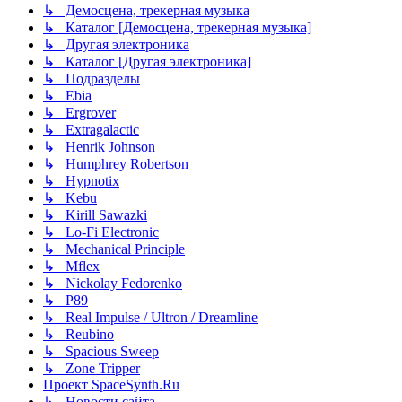
↳ Демосцена, трекерная музыка
↳ Каталог [Демосцена, трекерная музыка]
↳ Другая электроника
↳ Каталог [Другая электроника]
↳ Подразделы
↳ Ebia
↳ Ergrover
↳ Extragalactic
↳ Henrik Johnson
↳ Humphrey Robertson
↳ Hypnotix
↳ Kebu
↳ Kirill Sawazki
↳ Lo-Fi Electronic
↳ Mechanical Principle
↳ Mflex
↳ Nickolay Fedorenko
↳ P89
↳ Real Impulse / Ultron / Dreamline
↳ Reubino
↳ Spacious Sweep
↳ Zone Tripper
Проект SpaceSynth.Ru
↳ Новости сайта