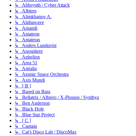
↳ Abbsynth / Cyber Attack
↳ Albiero
↳ Alimkhanov A.
↳ Alphawave
↳ Amandi
↳ Amateon
↳ Amateras
↳ Anders Lundqvist
↳ Anosphere
↳ Aphelion
↳ Area 51
↳ Astralia
↳ Atomic Space Orchestra
↳ Axis Mundi
↳ [ B ]
↳ Based on Bass
↳ Bellatrix / Albiero / X-Plosion / Synthya
↳ Ben Anderson
↳ Black Hole
↳ Blue Star Project
↳ [ C ]
↳ Captain
↳ Cat's Disco Lab / DiscoMax