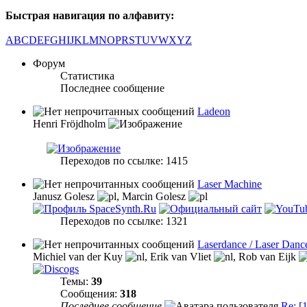
Быстрая навигация по алфавиту:
A
B
C
D
E
F
G
H
I
J
K
L
M
N
O
P
R
S
T
U
V
W
X
Y
Z
Форум
Статистика
Последнее сообщение
Ladeon
Henri Fröjdholm
Переходов по ссылке: 1415
Laser Machine
Janusz Golesz
,
Marcin Golesz
Переходов по ссылке: 1321
Laserdance / Laser Danc
Michiel van der Kuy
,
Erik van Vliet
,
Rob van Eijk
Темы:
39
Сообщения:
318
Последнее сообщение
Re: [