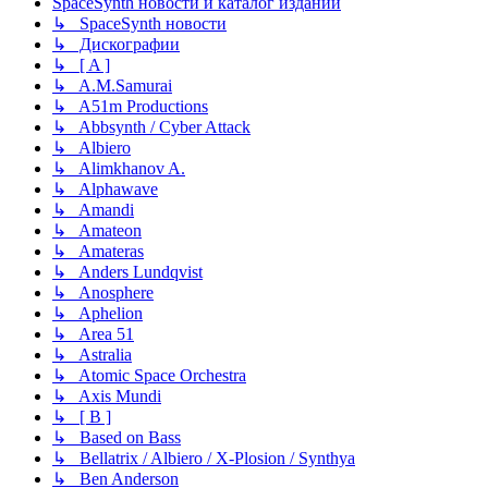
SpaceSynth новости и каталог изданий
↳ SpaceSynth новости
↳ Дискографии
↳ [ A ]
↳ A.M.Samurai
↳ A51m Productions
↳ Abbsynth / Cyber Attack
↳ Albiero
↳ Alimkhanov A.
↳ Alphawave
↳ Amandi
↳ Amateon
↳ Amateras
↳ Anders Lundqvist
↳ Anosphere
↳ Aphelion
↳ Area 51
↳ Astralia
↳ Atomic Space Orchestra
↳ Axis Mundi
↳ [ B ]
↳ Based on Bass
↳ Bellatrix / Albiero / X-Plosion / Synthya
↳ Ben Anderson