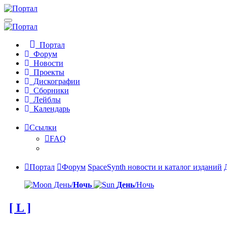
Портал
Форум
Новости
Проекты
Дискографии
Сборники
Лейблы
Календарь
Ссылки
FAQ
Портал
Форум
SpaceSynth новости и каталог изданий
День/
Ночь
День
/Ночь
[ L ]