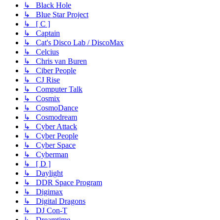
↳ Black Hole
↳ Blue Star Project
↳ [ C ]
↳ Captain
↳ Cat's Disco Lab / DiscoMax
↳ Celcius
↳ Chris van Buren
↳ Ciber People
↳ CJ Rise
↳ Computer Talk
↳ Cosmix
↳ CosmoDance
↳ Cosmodream
↳ Cyber Attack
↳ Cyber People
↳ Cyber Space
↳ Cyberman
↳ [ D ]
↳ Daylight
↳ DDR Space Program
↳ Digimax
↳ Digital Dragons
↳ DJ Con-T
↳ Dreamtime