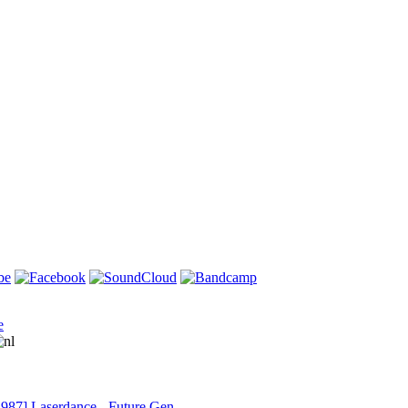
e
1987] Laserdance - Future Gen…