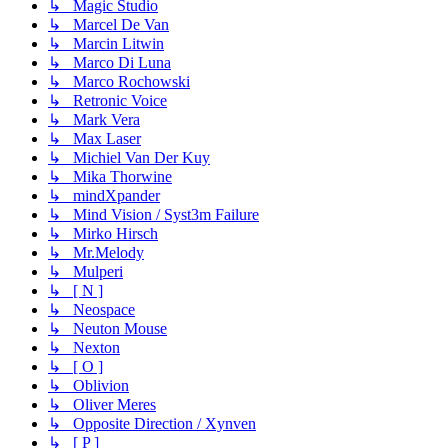
↳ Magic Studio
↳ Marcel De Van
↳ Marcin Litwin
↳ Marco Di Luna
↳ Marco Rochowski
↳ Retronic Voice
↳ Mark Vera
↳ Max Laser
↳ Michiel Van Der Kuy
↳ Mika Thorwine
↳ mindXpander
↳ Mind Vision / Syst3m Failure
↳ Mirko Hirsch
↳ Mr.Melody
↳ Mulperi
↳ [ N ]
↳ Neospace
↳ Neuton Mouse
↳ Nexton
↳ [ O ]
↳ Oblivion
↳ Oliver Meres
↳ Opposite Direction / Xynven
↳ [ P ]