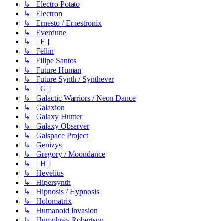
↳ Electro Potato
↳ Electron
↳ Ernesto / Ernestronix
↳ Everdune
↳ [ F ]
↳ Fellin
↳ Filipe Santos
↳ Future Human
↳ Future Synth / Synthever
↳ [ G ]
↳ Galactic Warriors / Neon Dance
↳ Galaxion
↳ Galaxy Hunter
↳ Galaxy Observer
↳ Galspace Project
↳ Genizys
↳ Gregory / Moondance
↳ [ H ]
↳ Hevelius
↳ Hipersynth
↳ Hipnosis / Hypnosis
↳ Holomatrix
↳ Humanoid Invasion
↳ Humphrey Robertson