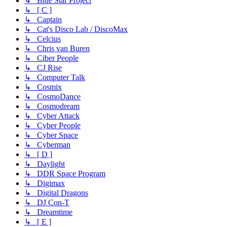
↳ Blue Star Project
↳ [ C ]
↳ Captain
↳ Cat's Disco Lab / DiscoMax
↳ Celcius
↳ Chris van Buren
↳ Ciber People
↳ CJ Rise
↳ Computer Talk
↳ Cosmix
↳ CosmoDance
↳ Cosmodream
↳ Cyber Attack
↳ Cyber People
↳ Cyber Space
↳ Cyberman
↳ [ D ]
↳ Daylight
↳ DDR Space Program
↳ Digimax
↳ Digital Dragons
↳ DJ Con-T
↳ Dreamtime
↳ [ E ]