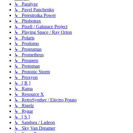
↳ Paralyze
↳ Pavel Panchenko
↳ Perestroika Power
↳ Phobotrax
↳ Pixell / Galspace Project
↳ Playing Space / Ray Orion
↳ Polaris
↳ Prodomo
↳ Programas
↳ Prometheus
↳ Prospero
↳ Protoman
↳ Protonic Storm
↳ Proxyon
↳ [ R ]
↳ Rama
↳ Resource X
↳ RetroSynther / Electro Potato
↳ Rigelz
↳ Rygar
↳ [ S ]
↳ Sandsea / Ladeon
↳ Sky Van Dreamer