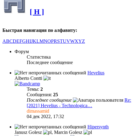
[ H ]
Быстрая навигация по алфавиту:
A
B
C
D
E
F
G
H
I
J
K
L
M
N
O
P
R
S
T
U
V
W
X
Y
Z
Форум
Статистика
Последнее сообщение
Hevelius
Alberto Contti
Темы:
2
Сообщения:
25
Последнее сообщение
Re:
[2021] Hevelius - Technologica…
dimassamid
04 дек 2022, 17:32
Hipersynth
Janusz Golesz
,
Marcin Golesz