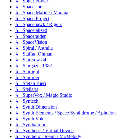
↳ Sonar Power
↳ Space Joe
↳ Space Marine / Marana
↳ Space Project
↳ Spacehawk / Rigelz
↳ Spaceialized
↳ Spaceraider
↳ SpaceVision
↳ Spiral / Astralia
↳ Staffan Öhman
↳ Starcrew 84
↳ Stargazer 1987
↳ Starlight
↳ Starrider
↳ Stefan Bieri
↳ Stellaris
↳ SuperVox / Magic Studio
↳ Syntech
↳ Synth Dimension
↳ Synth Elements / Space Synthdrome / Aphelion
↳ Synth Void
↳ Synthaurion
↳ Synthesis / Virtual Device
↳ Synthetic Dream / Mr.Melody