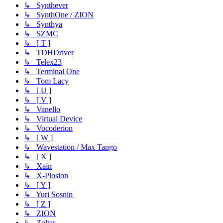
↳ Synthever
↳ SynthOne / ZION
↳ Synthya
↳ SZMC
↳ [ T ]
↳ TDHDriver
↳ Telex23
↳ Terminal One
↳ Tom Lacy
↳ [ U ]
↳ [ V ]
↳ Vanello
↳ Virtual Device
↳ Vocoderion
↳ [ W ]
↳ Wavestation / Max Tango
↳ [ X ]
↳ Xain
↳ X-Plosion
↳ [ Y ]
↳ Yuri Sosnin
↳ [ Z ]
↳ ZION
↳ Zoltar