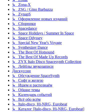
↳ Zona-X
↳ ZSG / Gino Barbazza
↳ ZynapS
↳ Оформление новых изданий
↳ Сборники
↳ Spacedance
↳ Space Holidays / Summer In Space
↳ Space Odyssey
↳ Special New Year's Voyage
↳ Synthesizer Dance
↳ The Best Of Hotsound
↳ The Best Of Made Up Records
↳ ZYX Italo Disco Spacesynth Collection
↳ Лейблы звукозаписи
Дискуссии
↳ Обсуждение SpaceSynth
↳ Софт и железо
↳ Ищем и распознаём
↳ Общие темы
↳ Календарь событий
↳ Всё обо всём
↳ Italo-disco, Hi-NRG, Eurobeat
↳ Каталог [Italo-disco, Hi-NRG, Eurobeat]