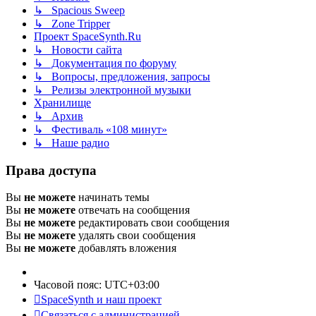
↳ Spacious Sweep
↳ Zone Tripper
Проект SpaceSynth.Ru
↳ Новости сайта
↳ Документация по форуму
↳ Вопросы, предложения, запросы
↳ Релизы электронной музыки
Хранилище
↳ Архив
↳ Фестиваль «108 минут»
↳ Наше радио
Права доступа
Вы
не можете
начинать темы
Вы
не можете
отвечать на сообщения
Вы
не можете
редактировать свои сообщения
Вы
не можете
удалять свои сообщения
Вы
не можете
добавлять вложения
Часовой пояс:
UTC+03:00
SpaceSynth и наш проект
Связаться с администрацией