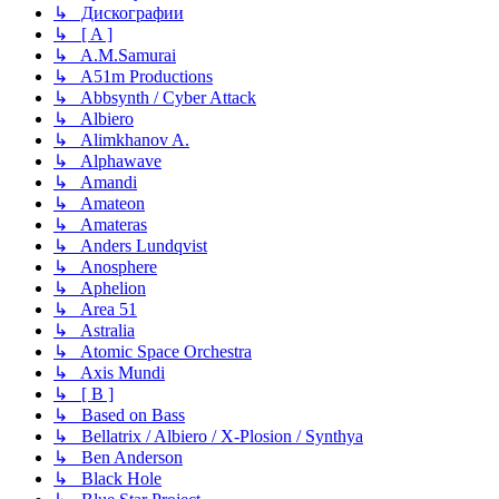
↳ Дискографии
↳ [ A ]
↳ A.M.Samurai
↳ A51m Productions
↳ Abbsynth / Cyber Attack
↳ Albiero
↳ Alimkhanov A.
↳ Alphawave
↳ Amandi
↳ Amateon
↳ Amateras
↳ Anders Lundqvist
↳ Anosphere
↳ Aphelion
↳ Area 51
↳ Astralia
↳ Atomic Space Orchestra
↳ Axis Mundi
↳ [ B ]
↳ Based on Bass
↳ Bellatrix / Albiero / X-Plosion / Synthya
↳ Ben Anderson
↳ Black Hole