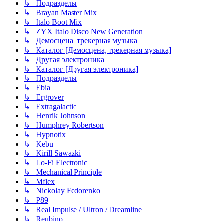
↳ Подразделы
↳ Brayan Master Mix
↳ Italo Boot Mix
↳ ZYX Italo Disco New Generation
↳ Демосцена, трекерная музыка
↳ Каталог [Демосцена, трекерная музыка]
↳ Другая электроника
↳ Каталог [Другая электроника]
↳ Подразделы
↳ Ebia
↳ Ergrover
↳ Extragalactic
↳ Henrik Johnson
↳ Humphrey Robertson
↳ Hypnotix
↳ Kebu
↳ Kirill Sawazki
↳ Lo-Fi Electronic
↳ Mechanical Principle
↳ Mflex
↳ Nickolay Fedorenko
↳ P89
↳ Real Impulse / Ultron / Dreamline
↳ Reubino