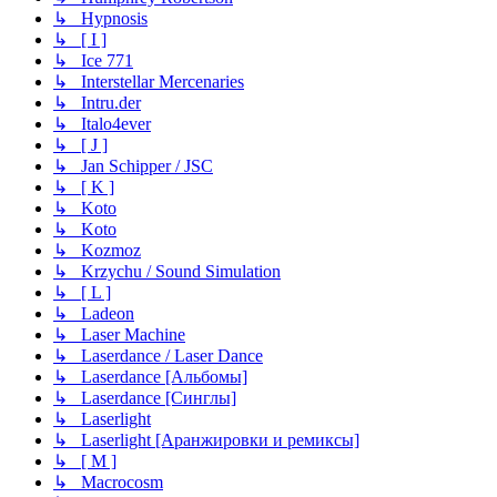
↳ Hypnosis
↳ [ I ]
↳ Ice 771
↳ Interstellar Mercenaries
↳ Intru.der
↳ Italo4ever
↳ [ J ]
↳ Jan Schipper / JSC
↳ [ K ]
↳ Koto
↳ Koto
↳ Kozmoz
↳ Krzychu / Sound Simulation
↳ [ L ]
↳ Ladeon
↳ Laser Machine
↳ Laserdance / Laser Dance
↳ Laserdance [Альбомы]
↳ Laserdance [Синглы]
↳ Laserlight
↳ Laserlight [Аранжировки и ремиксы]
↳ [ M ]
↳ Macrocosm