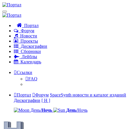
Портал
Форум
Новости
Проекты
Дискографии
Сборники
Лейблы
Календарь
Ссылки
FAQ
Портал
Форум
SpaceSynth новости и каталог изданий
Дискографии
[ H ]
День/
Ночь
День
/Ночь