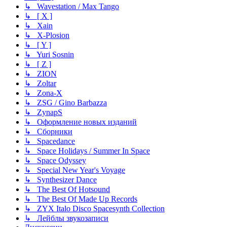
↳ Wavestation / Max Tango
↳ [ X ]
↳ Xain
↳ X-Plosion
↳ [ Y ]
↳ Yuri Sosnin
↳ [ Z ]
↳ ZION
↳ Zoltar
↳ Zona-X
↳ ZSG / Gino Barbazza
↳ ZynapS
↳ Оформление новых изданий
↳ Сборники
↳ Spacedance
↳ Space Holidays / Summer In Space
↳ Space Odyssey
↳ Special New Year's Voyage
↳ Synthesizer Dance
↳ The Best Of Hotsound
↳ The Best Of Made Up Records
↳ ZYX Italo Disco Spacesynth Collection
↳ Лейблы звукозаписи