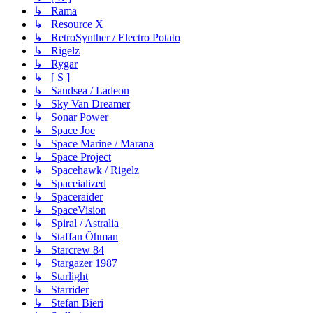
↳ Rama
↳ Resource X
↳ RetroSynther / Electro Potato
↳ Rigelz
↳ Rygar
↳ [ S ]
↳ Sandsea / Ladeon
↳ Sky Van Dreamer
↳ Sonar Power
↳ Space Joe
↳ Space Marine / Marana
↳ Space Project
↳ Spacehawk / Rigelz
↳ Spaceialized
↳ Spaceraider
↳ SpaceVision
↳ Spiral / Astralia
↳ Staffan Öhman
↳ Starcrew 84
↳ Stargazer 1987
↳ Starlight
↳ Starrider
↳ Stefan Bieri