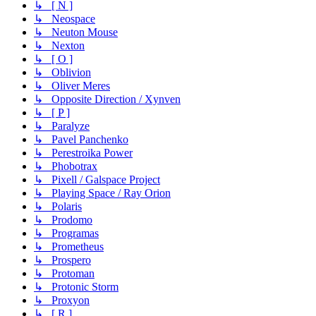
↳ [ N ]
↳ Neospace
↳ Neuton Mouse
↳ Nexton
↳ [ O ]
↳ Oblivion
↳ Oliver Meres
↳ Opposite Direction / Xynven
↳ [ P ]
↳ Paralyze
↳ Pavel Panchenko
↳ Perestroika Power
↳ Phobotrax
↳ Pixell / Galspace Project
↳ Playing Space / Ray Orion
↳ Polaris
↳ Prodomo
↳ Programas
↳ Prometheus
↳ Prospero
↳ Protoman
↳ Protonic Storm
↳ Proxyon
↳ [ R ]