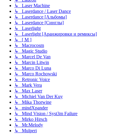
↳ Laser Machine
↳ Laserdance / Laser Dance
↳ Laserdance [Альбомы]
↳ Laserdance [Синглы]
↳ Laserlight
↳ Laserlight [Аранжировки и ремиксы]
↳ [ M ]
↳ Macrocosm
↳ Magic Studio
↳ Marcel De Van
↳ Marcin Litwin
↳ Marco Di Luna
↳ Marco Rochowski
↳ Retronic Voice
↳ Mark Vera
↳ Max Laser
↳ Michiel Van Der Kuy
↳ Mika Thorwine
↳ mindXpander
↳ Mind Vision / Syst3m Failure
↳ Mirko Hirsch
↳ Mr.Melody
↳ Mulperi