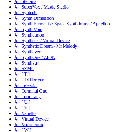
↳ Stellaris
↳ SuperVox / Magic Studio
↳ Syntech
↳ Synth Dimension
↳ Synth Elements / Space Synthdrome / Aphelion
↳ Synth Void
↳ Synthaurion
↳ Synthesis / Virtual Device
↳ Synthetic Dream / Mr.Melody
↳ Synthever
↳ SynthOne / ZION
↳ Synthya
↳ SZMC
↳ [ T ]
↳ TDHDriver
↳ Telex23
↳ Terminal One
↳ Tom Lacy
↳ [ U ]
↳ [ V ]
↳ Vanello
↳ Virtual Device
↳ Vocoderion
↳ [ W ]