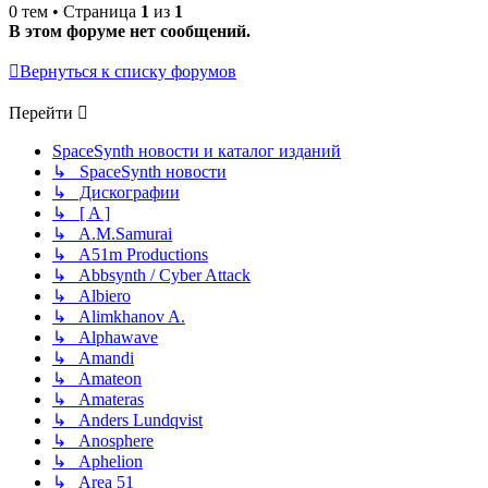
0 тем • Страница
1
из
1
В этом форуме нет сообщений.
Вернуться к списку форумов
Перейти
SpaceSynth новости и каталог изданий
↳ SpaceSynth новости
↳ Дискографии
↳ [ A ]
↳ A.M.Samurai
↳ A51m Productions
↳ Abbsynth / Cyber Attack
↳ Albiero
↳ Alimkhanov A.
↳ Alphawave
↳ Amandi
↳ Amateon
↳ Amateras
↳ Anders Lundqvist
↳ Anosphere
↳ Aphelion
↳ Area 51