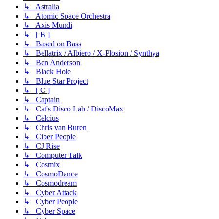
↳ Astralia
↳ Atomic Space Orchestra
↳ Axis Mundi
↳ [ B ]
↳ Based on Bass
↳ Bellatrix / Albiero / X-Plosion / Synthya
↳ Ben Anderson
↳ Black Hole
↳ Blue Star Project
↳ [ C ]
↳ Captain
↳ Cat's Disco Lab / DiscoMax
↳ Celcius
↳ Chris van Buren
↳ Ciber People
↳ CJ Rise
↳ Computer Talk
↳ Cosmix
↳ CosmoDance
↳ Cosmodream
↳ Cyber Attack
↳ Cyber People
↳ Cyber Space