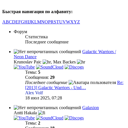
Быстрая навигация по алфавиту:
A
B
C
D
E
F
G
H
I
J
K
L
M
N
O
P
R
S
T
U
V
W
X
Y
Z
Форум
Статистика
Последнее сообщение
Galactic Warriors /
Neon Dance
Krunoslav Paic
,
Max Backes
Темы:
5
Сообщения:
29
Последнее сообщение
Re:
[2013] Galactic Warriors - Und…
Alex Volf
18 июл 2025, 07:28
Galaxion
Antti Hakala
Темы:
2