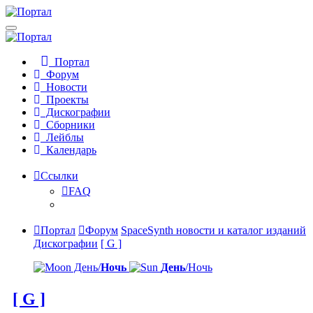
Портал
Форум
Новости
Проекты
Дискографии
Сборники
Лейблы
Календарь
Ссылки
FAQ
Портал
Форум
SpaceSynth новости и каталог изданий
Дискографии
[ G ]
День/
Ночь
День
/Ночь
[ G ]