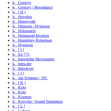
↳ Genizys
↳ Gregory / Moondance
↳ [ H ]
↳ Hevelius
↳ Hipersynth
↳ Hipnosis / Hypnosis
↳ Holomatrix
↳ Humanoid Invasion
↳ Humphrey Robertson
↳ Hypnosis
↳ [ I ]
↳ Ice 771
↳ Interstellar Mercenaries
↳ Intru.der
↳ Italo4ever
↳ [ J ]
↳ Jan Schipper / JSC
↳ [ K ]
↳ Koto
↳ Koto
↳ Kozmoz
↳ Krzychu / Sound Simulation
↳ [ L ]
↳ Ladeon