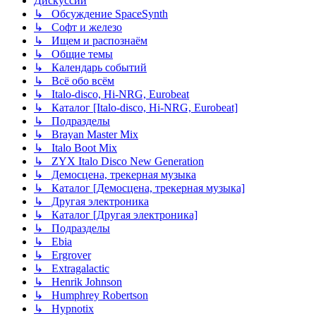
Дискуссии
↳ Обсуждение SpaceSynth
↳ Софт и железо
↳ Ищем и распознаём
↳ Общие темы
↳ Календарь событий
↳ Всё обо всём
↳ Italo-disco, Hi-NRG, Eurobeat
↳ Каталог [Italo-disco, Hi-NRG, Eurobeat]
↳ Подразделы
↳ Brayan Master Mix
↳ Italo Boot Mix
↳ ZYX Italo Disco New Generation
↳ Демосцена, трекерная музыка
↳ Каталог [Демосцена, трекерная музыка]
↳ Другая электроника
↳ Каталог [Другая электроника]
↳ Подразделы
↳ Ebia
↳ Ergrover
↳ Extragalactic
↳ Henrik Johnson
↳ Humphrey Robertson
↳ Hypnotix