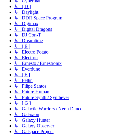
↳ Cyberman
↳ [ D ]
↳ Daylight
↳ DDR Space Program
↳ Digimax
↳ Digital Dragons
↳ DJ Con-T
↳ Dreamtime
↳ [ E ]
↳ Electro Potato
↳ Electron
↳ Ernesto / Ernestronix
↳ Everdune
↳ [ F ]
↳ Fellin
↳ Filipe Santos
↳ Future Human
↳ Future Synth / Synthever
↳ [ G ]
↳ Galactic Warriors / Neon Dance
↳ Galaxion
↳ Galaxy Hunter
↳ Galaxy Observer
↳ Galspace Project