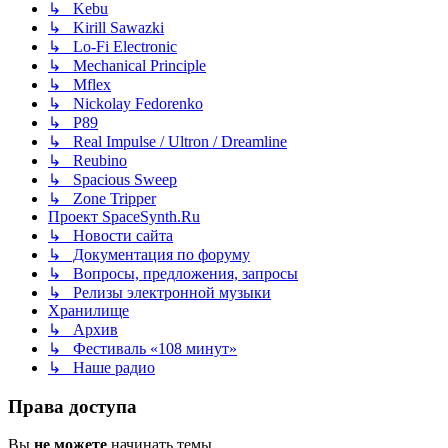
↳ Kebu
↳ Kirill Sawazki
↳ Lo-Fi Electronic
↳ Mechanical Principle
↳ Mflex
↳ Nickolay Fedorenko
↳ P89
↳ Real Impulse / Ultron / Dreamline
↳ Reubino
↳ Spacious Sweep
↳ Zone Tripper
Проект SpaceSynth.Ru
↳ Новости сайта
↳ Документация по форуму
↳ Вопросы, предложения, запросы
↳ Релизы электронной музыки
Хранилище
↳ Архив
↳ Фестиваль «108 минут»
↳ Наше радио
Права доступа
Вы
не можете
начинать темы