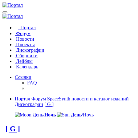
Портал
Форум
Новости
Проекты
Дискографии
Сборники
Лейблы
Календарь
Ссылки
FAQ
Портал
Форум
SpaceSynth новости и каталог изданий
Дискографии
[ G ]
День/
Ночь
День
/Ночь
[ G ]