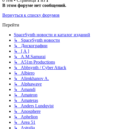
0 тем • Страница
1
из
1
В этом форуме нет сообщений.
Вернуться к списку форумов
Перейти
SpaceSynth новости и каталог изданий
↳ SpaceSynth новости
↳ Дискографии
↳ [ A ]
↳ A.M.Samurai
↳ A51m Productions
↳ Abbsynth / Cyber Attack
↳ Albiero
↳ Alimkhanov A.
↳ Alphawave
↳ Amandi
↳ Amateon
↳ Amateras
↳ Anders Lundqvist
↳ Anosphere
↳ Aphelion
↳ Area 51
↳ Astralia