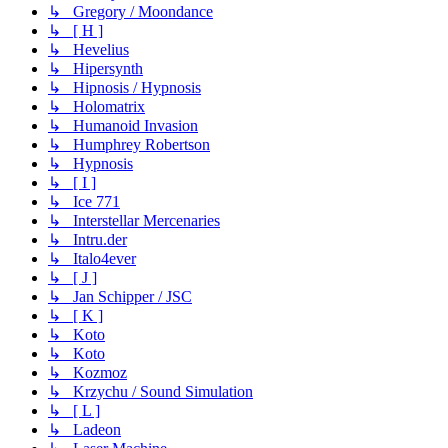
↳ Gregory / Moondance
↳ [ H ]
↳ Hevelius
↳ Hipersynth
↳ Hipnosis / Hypnosis
↳ Holomatrix
↳ Humanoid Invasion
↳ Humphrey Robertson
↳ Hypnosis
↳ [ I ]
↳ Ice 771
↳ Interstellar Mercenaries
↳ Intru.der
↳ Italo4ever
↳ [ J ]
↳ Jan Schipper / JSC
↳ [ K ]
↳ Koto
↳ Koto
↳ Kozmoz
↳ Krzychu / Sound Simulation
↳ [ L ]
↳ Ladeon