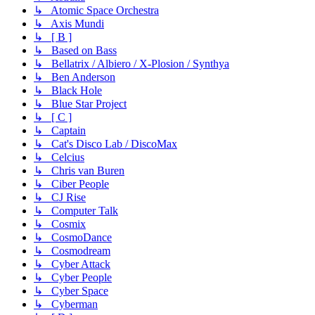
↳ Atomic Space Orchestra
↳ Axis Mundi
↳ [ B ]
↳ Based on Bass
↳ Bellatrix / Albiero / X-Plosion / Synthya
↳ Ben Anderson
↳ Black Hole
↳ Blue Star Project
↳ [ C ]
↳ Captain
↳ Cat's Disco Lab / DiscoMax
↳ Celcius
↳ Chris van Buren
↳ Ciber People
↳ CJ Rise
↳ Computer Talk
↳ Cosmix
↳ CosmoDance
↳ Cosmodream
↳ Cyber Attack
↳ Cyber People
↳ Cyber Space
↳ Cyberman