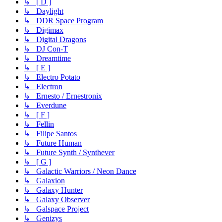
↳ [ D ]
↳ Daylight
↳ DDR Space Program
↳ Digimax
↳ Digital Dragons
↳ DJ Con-T
↳ Dreamtime
↳ [ E ]
↳ Electro Potato
↳ Electron
↳ Ernesto / Ernestronix
↳ Everdune
↳ [ F ]
↳ Fellin
↳ Filipe Santos
↳ Future Human
↳ Future Synth / Synthever
↳ [ G ]
↳ Galactic Warriors / Neon Dance
↳ Galaxion
↳ Galaxy Hunter
↳ Galaxy Observer
↳ Galspace Project
↳ Genizys