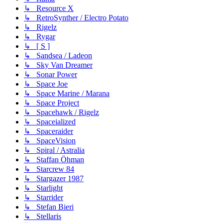
↳ Resource X
↳ RetroSynther / Electro Potato
↳ Rigelz
↳ Rygar
↳ [ S ]
↳ Sandsea / Ladeon
↳ Sky Van Dreamer
↳ Sonar Power
↳ Space Joe
↳ Space Marine / Marana
↳ Space Project
↳ Spacehawk / Rigelz
↳ Spaceialized
↳ Spaceraider
↳ SpaceVision
↳ Spiral / Astralia
↳ Staffan Öhman
↳ Starcrew 84
↳ Stargazer 1987
↳ Starlight
↳ Starrider
↳ Stefan Bieri
↳ Stellaris