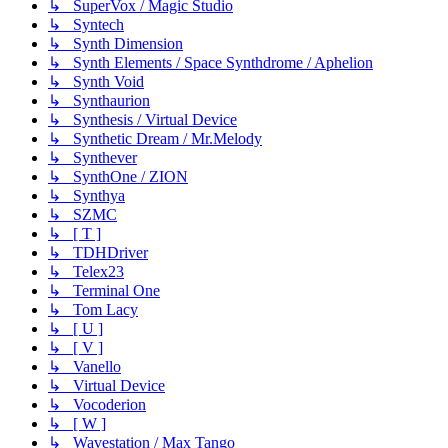
↳ SuperVox / Magic Studio
↳ Syntech
↳ Synth Dimension
↳ Synth Elements / Space Synthdrome / Aphelion
↳ Synth Void
↳ Synthaurion
↳ Synthesis / Virtual Device
↳ Synthetic Dream / Mr.Melody
↳ Synthever
↳ SynthOne / ZION
↳ Synthya
↳ SZMC
↳ [ T ]
↳ TDHDriver
↳ Telex23
↳ Terminal One
↳ Tom Lacy
↳ [ U ]
↳ [ V ]
↳ Vanello
↳ Virtual Device
↳ Vocoderion
↳ [ W ]
↳ Wavestation / Max Tango