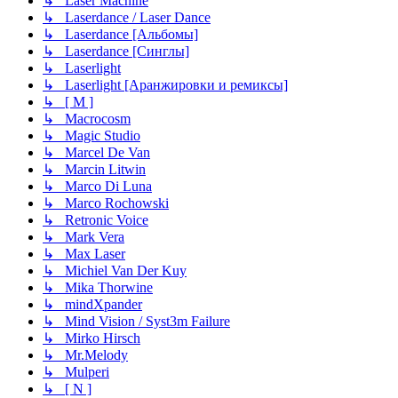
↳ Laser Machine
↳ Laserdance / Laser Dance
↳ Laserdance [Альбомы]
↳ Laserdance [Синглы]
↳ Laserlight
↳ Laserlight [Аранжировки и ремиксы]
↳ [ M ]
↳ Macrocosm
↳ Magic Studio
↳ Marcel De Van
↳ Marcin Litwin
↳ Marco Di Luna
↳ Marco Rochowski
↳ Retronic Voice
↳ Mark Vera
↳ Max Laser
↳ Michiel Van Der Kuy
↳ Mika Thorwine
↳ mindXpander
↳ Mind Vision / Syst3m Failure
↳ Mirko Hirsch
↳ Mr.Melody
↳ Mulperi
↳ [ N ]