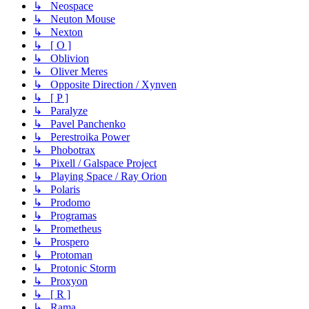
↳ Neospace
↳ Neuton Mouse
↳ Nexton
↳ [ O ]
↳ Oblivion
↳ Oliver Meres
↳ Opposite Direction / Xynven
↳ [ P ]
↳ Paralyze
↳ Pavel Panchenko
↳ Perestroika Power
↳ Phobotrax
↳ Pixell / Galspace Project
↳ Playing Space / Ray Orion
↳ Polaris
↳ Prodomo
↳ Programas
↳ Prometheus
↳ Prospero
↳ Protoman
↳ Protonic Storm
↳ Proxyon
↳ [ R ]
↳ Rama