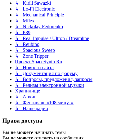
↳ Kirill Sawazki
↳ Lo-Fi Electronic
↳ Mechanical Principle
↳ Mflex
↳ Nickolay Fedorenko
↳ P89
↳ Real Impulse / Ultron / Dreamline
↳ Reubino
↳ Spacious Sweep
↳ Zone Tripper
Проект SpaceSynth.Ru
↳ Новости сайта
↳ Документация по форуму
↳ Вопросы, предложения, запросы
↳ Релизы электронной музыки
Хранилище
↳ Архив
↳ Фестиваль «108 минут»
↳ Наше радио
Права доступа
Вы
не можете
начинать темы
Вы
не можете
отвечать на сообщения