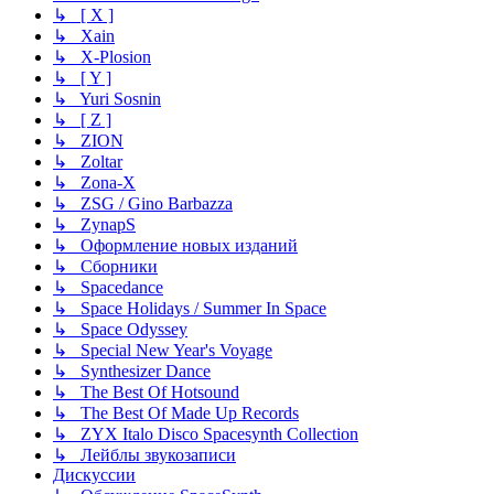
↳ [ X ]
↳ Xain
↳ X-Plosion
↳ [ Y ]
↳ Yuri Sosnin
↳ [ Z ]
↳ ZION
↳ Zoltar
↳ Zona-X
↳ ZSG / Gino Barbazza
↳ ZynapS
↳ Оформление новых изданий
↳ Сборники
↳ Spacedance
↳ Space Holidays / Summer In Space
↳ Space Odyssey
↳ Special New Year's Voyage
↳ Synthesizer Dance
↳ The Best Of Hotsound
↳ The Best Of Made Up Records
↳ ZYX Italo Disco Spacesynth Collection
↳ Лейблы звукозаписи
Дискуссии