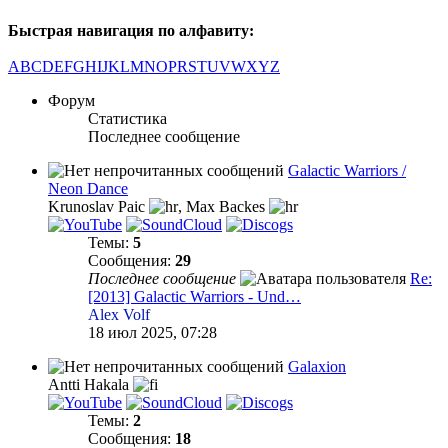
Быстрая навигация по алфавиту:
A
B
C
D
E
F
G
H
I
J
K
L
M
N
O
P
R
S
T
U
V
W
X
Y
Z
Форум
Статистика
Последнее сообщение
Galactic Warriors /
Neon Dance
Krunoslav Paic
,
Max Backes
Темы:
5
Сообщения:
29
Последнее сообщение
Re:
[2013] Galactic Warriors - Und…
Alex Volf
18 июл 2025, 07:28
Galaxion
Antti Hakala
Темы:
2
Сообщения:
18