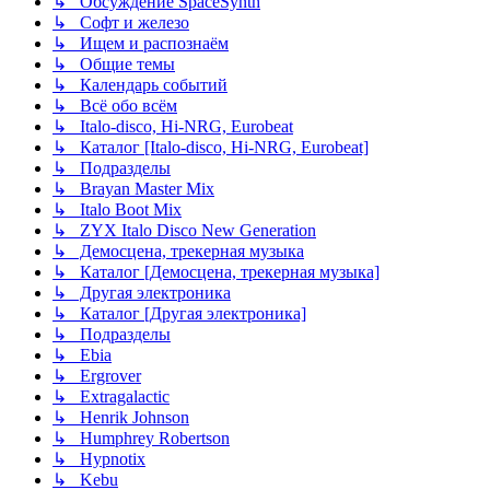
↳ Обсуждение SpaceSynth
↳ Софт и железо
↳ Ищем и распознаём
↳ Общие темы
↳ Календарь событий
↳ Всё обо всём
↳ Italo-disco, Hi-NRG, Eurobeat
↳ Каталог [Italo-disco, Hi-NRG, Eurobeat]
↳ Подразделы
↳ Brayan Master Mix
↳ Italo Boot Mix
↳ ZYX Italo Disco New Generation
↳ Демосцена, трекерная музыка
↳ Каталог [Демосцена, трекерная музыка]
↳ Другая электроника
↳ Каталог [Другая электроника]
↳ Подразделы
↳ Ebia
↳ Ergrover
↳ Extragalactic
↳ Henrik Johnson
↳ Humphrey Robertson
↳ Hypnotix
↳ Kebu