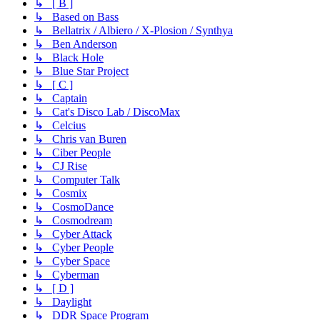
↳ [ B ]
↳ Based on Bass
↳ Bellatrix / Albiero / X-Plosion / Synthya
↳ Ben Anderson
↳ Black Hole
↳ Blue Star Project
↳ [ C ]
↳ Captain
↳ Cat's Disco Lab / DiscoMax
↳ Celcius
↳ Chris van Buren
↳ Ciber People
↳ CJ Rise
↳ Computer Talk
↳ Cosmix
↳ CosmoDance
↳ Cosmodream
↳ Cyber Attack
↳ Cyber People
↳ Cyber Space
↳ Cyberman
↳ [ D ]
↳ Daylight
↳ DDR Space Program