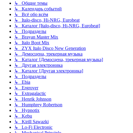
↳ Общие темы
↳ Календарь событий
↳ Всё обо всём
↳ Italo-disco, Hi-NRG, Eurobeat
↳ Каталог [Italo-disco, Hi-NRG, Eurobeat]
↳ Подразделы
↳ Brayan Master Mix
↳ Italo Boot Mix
↳ ZYX Italo Disco New Generation
↳ Демосцена, трекерная музыка
↳ Каталог [Демосцена, трекерная музыка]
↳ Другая электроника
↳ Каталог [Другая электроника]
↳ Подразделы
↳ Ebia
↳ Ergrover
↳ Extragalactic
↳ Henrik Johnson
↳ Humphrey Robertson
↳ Hypnotix
↳ Kebu
↳ Kirill Sawazki
↳ Lo-Fi Electronic
↳ Mechanical Principle