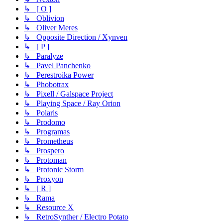
↳ [ O ]
↳ Oblivion
↳ Oliver Meres
↳ Opposite Direction / Xynven
↳ [ P ]
↳ Paralyze
↳ Pavel Panchenko
↳ Perestroika Power
↳ Phobotrax
↳ Pixell / Galspace Project
↳ Playing Space / Ray Orion
↳ Polaris
↳ Prodomo
↳ Programas
↳ Prometheus
↳ Prospero
↳ Protoman
↳ Protonic Storm
↳ Proxyon
↳ [ R ]
↳ Rama
↳ Resource X
↳ RetroSynther / Electro Potato