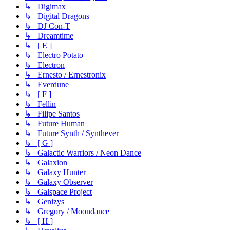
↳ Digimax
↳ Digital Dragons
↳ DJ Con-T
↳ Dreamtime
↳ [ E ]
↳ Electro Potato
↳ Electron
↳ Ernesto / Ernestronix
↳ Everdune
↳ [ F ]
↳ Fellin
↳ Filipe Santos
↳ Future Human
↳ Future Synth / Synthever
↳ [ G ]
↳ Galactic Warriors / Neon Dance
↳ Galaxion
↳ Galaxy Hunter
↳ Galaxy Observer
↳ Galspace Project
↳ Genizys
↳ Gregory / Moondance
↳ [ H ]