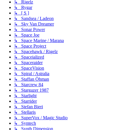
↳ Rigelz
↳ Rygar
↳ [ S ]
↳ Sandsea / Ladeon
↳ Sky Van Dreamer
↳ Sonar Power
↳ Space Joe
↳ Space Marine / Marana
↳ Space Project
↳ Spacehawk / Rigelz
↳ Spaceialized
↳ Spaceraider
↳ SpaceVision
↳ Spiral / Astralia
↳ Staffan Öhman
↳ Starcrew 84
↳ Stargazer 1987
↳ Starlight
↳ Starrider
↳ Stefan Bieri
↳ Stellaris
↳ SuperVox / Magic Studio
↳ Syntech
↳ Synth Dimension