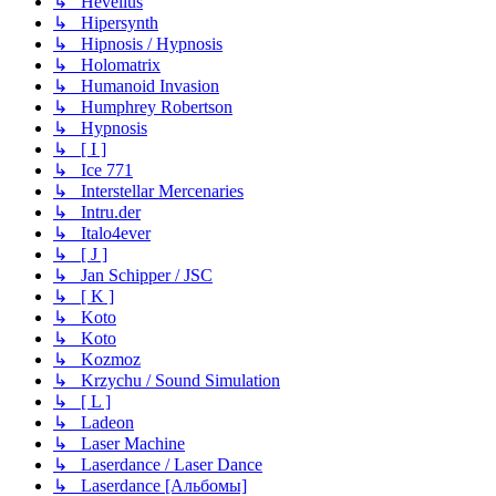
↳ Hevelius
↳ Hipersynth
↳ Hipnosis / Hypnosis
↳ Holomatrix
↳ Humanoid Invasion
↳ Humphrey Robertson
↳ Hypnosis
↳ [ I ]
↳ Ice 771
↳ Interstellar Mercenaries
↳ Intru.der
↳ Italo4ever
↳ [ J ]
↳ Jan Schipper / JSC
↳ [ K ]
↳ Koto
↳ Koto
↳ Kozmoz
↳ Krzychu / Sound Simulation
↳ [ L ]
↳ Ladeon
↳ Laser Machine
↳ Laserdance / Laser Dance
↳ Laserdance [Альбомы]