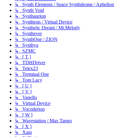
↳ Synth Elements / Space Synthdrome / Aphelion
↳ Synth Void
↳ Synthaurion
↳ Synthesis / Virtual Device
↳ Synthetic Dream / Mr.Melody
↳ Synthever
↳ SynthOne / ZION
↳ Synthya
↳ SZMC
↳ [ T ]
↳ TDHDriver
↳ Telex23
↳ Terminal One
↳ Tom Lacy
↳ [ U ]
↳ [ V ]
↳ Vanello
↳ Virtual Device
↳ Vocoderion
↳ [ W ]
↳ Wavestation / Max Tango
↳ [ X ]
↳ Xain