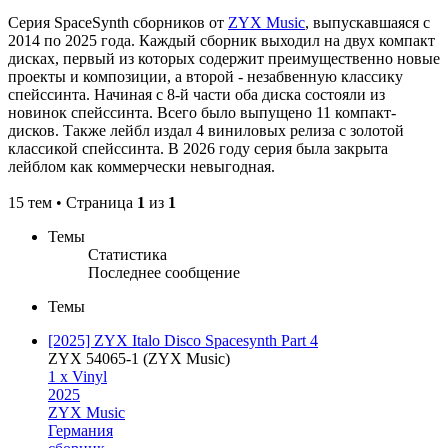
Серия SpaceSynth сборников от
ZYX Music
, выпускавшаяся с
2014 по 2025 года. Каждый сборник выходил на двух компакт
дисках, первый из которых содержит преимущественно новые
проекты и композиции, а второй - незабвенную классику
спейссинта. Начиная с 8-й части оба диска состояли из
новинок спейссинта. Всего было выпущено 11 компакт-
дисков. Также лейбл издал 4 виниловых релиза с золотой
классикой спейссинта. В 2026 году серия была закрыта
лейблом как коммерчески невыгодная.
15 тем • Страница
1
из
1
Темы
Статистика
Последнее сообщение
Темы
[2025] ZYX Italo Disco Spacesynth Part 4
ZYX 54065-1 (ZYX Music)
1 x Vinyl
2025
ZYX Music
Германия