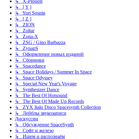
↳ X-Plosion
↳ [ Y ]
↳ Yuri Sosnin
↳ [ Z ]
↳ ZION
↳ Zoltar
↳ Zona-X
↳ ZSG / Gino Barbazza
↳ ZynapS
↳ Оформление новых изданий
↳ Сборники
↳ Spacedance
↳ Space Holidays / Summer In Space
↳ Space Odyssey
↳ Special New Year's Voyage
↳ Synthesizer Dance
↳ The Best Of Hotsound
↳ The Best Of Made Up Records
↳ ZYX Italo Disco Spacesynth Collection
↳ Лейблы звукозаписи
Дискуссии
↳ Обсуждение SpaceSynth
↳ Софт и железо
↳ Ищем и распознаём