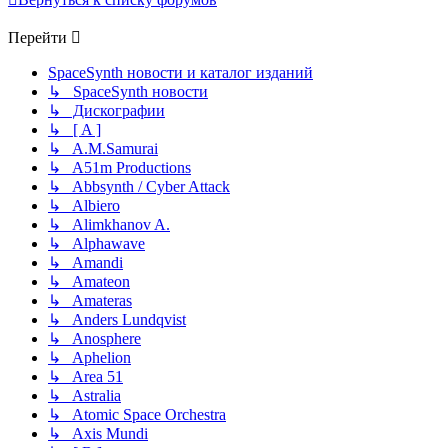
Перейти
SpaceSynth новости и каталог изданий
↳ SpaceSynth новости
↳ Дискографии
↳ [ A ]
↳ A.M.Samurai
↳ A51m Productions
↳ Abbsynth / Cyber Attack
↳ Albiero
↳ Alimkhanov A.
↳ Alphawave
↳ Amandi
↳ Amateon
↳ Amateras
↳ Anders Lundqvist
↳ Anosphere
↳ Aphelion
↳ Area 51
↳ Astralia
↳ Atomic Space Orchestra
↳ Axis Mundi