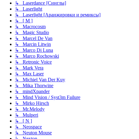
↳ Laserdance [Синглы]
↳ Laserlight
↳ Laserlight [Аранжировки и ремиксы]
↳ [ M ]
↳ Macrocosm
↳ Magic Studio
↳ Marcel De Van
↳ Marcin Litwin
↳ Marco Di Luna
↳ Marco Rochowski
↳ Retronic Voice
↳ Mark Vera
↳ Max Laser
↳ Michiel Van Der Kuy
↳ Mika Thorwine
↳ mindXpander
↳ Mind Vision / Syst3m Failure
↳ Mirko Hirsch
↳ Mr.Melody
↳ Mulperi
↳ [ N ]
↳ Neospace
↳ Neuton Mouse
↳ Nexton