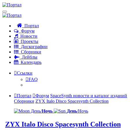
Портал
Форум
Новости
Проекты
Дискографии
Сборники
Лейблы
Календарь
Ссылки
FAQ
Портал
Форум
SpaceSynth новости и каталог изданий
Сборники
ZYX Italo Disco Spacesynth Collection
День/
Ночь
День
/Ночь
ZYX Italo Disco Spacesynth Collection