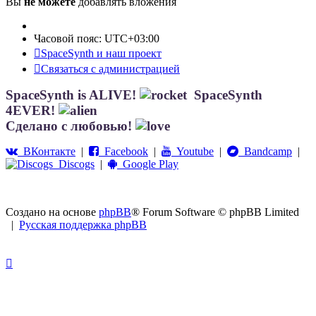
Вы
не можете
добавлять вложения
Часовой пояс:
UTC+03:00
SpaceSynth и наш проект
Связаться с администрацией
SpaceSynth is ALIVE!
SpaceSynth
4EVER!
Сделано с любовью!
ВКонтакте
|
Facebook
|
Youtube
|
Bandcamp
|
Discogs
|
Google Play
Создано на основе
phpBB
® Forum Software © phpBB Limited
|
Русская поддержка phpBB