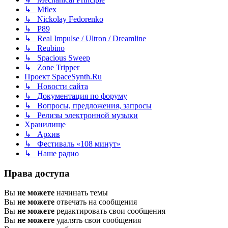
↳ Mflex
↳ Nickolay Fedorenko
↳ P89
↳ Real Impulse / Ultron / Dreamline
↳ Reubino
↳ Spacious Sweep
↳ Zone Tripper
Проект SpaceSynth.Ru
↳ Новости сайта
↳ Документация по форуму
↳ Вопросы, предложения, запросы
↳ Релизы электронной музыки
Хранилище
↳ Архив
↳ Фестиваль «108 минут»
↳ Наше радио
Права доступа
Вы
не можете
начинать темы
Вы
не можете
отвечать на сообщения
Вы
не можете
редактировать свои сообщения
Вы
не можете
удалять свои сообщения