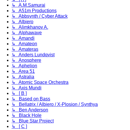
↳ A.M.Samurai
↳ A51m Productions
↳ Abbsynth / Cyber Attack
↳ Albiero
↳ Alimkhanov A.
↳ Alphawave
↳ Amandi
↳ Amateon
↳ Amateras
↳ Anders Lundqvist
↳ Anosphere
↳ Aphelion
↳ Area 51
↳ Astralia
↳ Atomic Space Orchestra
↳ Axis Mundi
↳ [ B ]
↳ Based on Bass
↳ Bellatrix / Albiero / X-Plosion / Synthya
↳ Ben Anderson
↳ Black Hole
↳ Blue Star Project
↳ [ C ]