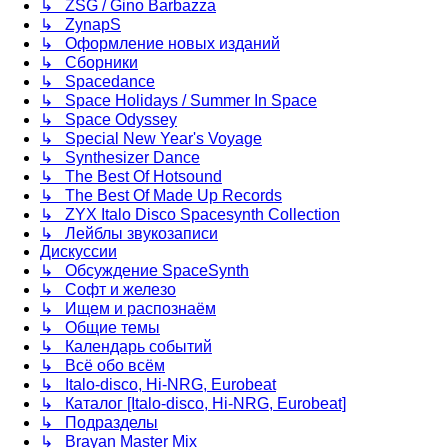
↳ ZSG / Gino Barbazza
↳ ZynapS
↳ Оформление новых изданий
↳ Сборники
↳ Spacedance
↳ Space Holidays / Summer In Space
↳ Space Odyssey
↳ Special New Year's Voyage
↳ Synthesizer Dance
↳ The Best Of Hotsound
↳ The Best Of Made Up Records
↳ ZYX Italo Disco Spacesynth Collection
↳ Лейблы звукозаписи
Дискуссии
↳ Обсуждение SpaceSynth
↳ Софт и железо
↳ Ищем и распознаём
↳ Общие темы
↳ Календарь событий
↳ Всё обо всём
↳ Italo-disco, Hi-NRG, Eurobeat
↳ Каталог [Italo-disco, Hi-NRG, Eurobeat]
↳ Подразделы
↳ Brayan Master Mix