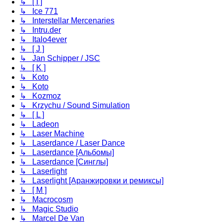
↳ [ I ]
↳ Ice 771
↳ Interstellar Mercenaries
↳ Intru.der
↳ Italo4ever
↳ [ J ]
↳ Jan Schipper / JSC
↳ [ K ]
↳ Koto
↳ Koto
↳ Kozmoz
↳ Krzychu / Sound Simulation
↳ [ L ]
↳ Ladeon
↳ Laser Machine
↳ Laserdance / Laser Dance
↳ Laserdance [Альбомы]
↳ Laserdance [Синглы]
↳ Laserlight
↳ Laserlight [Аранжировки и ремиксы]
↳ [ M ]
↳ Macrocosm
↳ Magic Studio
↳ Marcel De Van