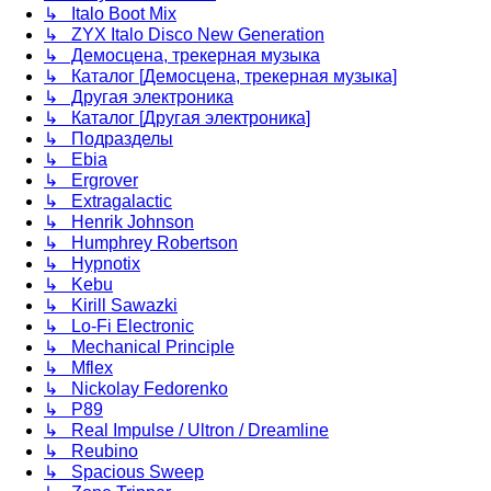
↳ Italo Boot Mix
↳ ZYX Italo Disco New Generation
↳ Демосцена, трекерная музыка
↳ Каталог [Демосцена, трекерная музыка]
↳ Другая электроника
↳ Каталог [Другая электроника]
↳ Подразделы
↳ Ebia
↳ Ergrover
↳ Extragalactic
↳ Henrik Johnson
↳ Humphrey Robertson
↳ Hypnotix
↳ Kebu
↳ Kirill Sawazki
↳ Lo-Fi Electronic
↳ Mechanical Principle
↳ Mflex
↳ Nickolay Fedorenko
↳ P89
↳ Real Impulse / Ultron / Dreamline
↳ Reubino
↳ Spacious Sweep