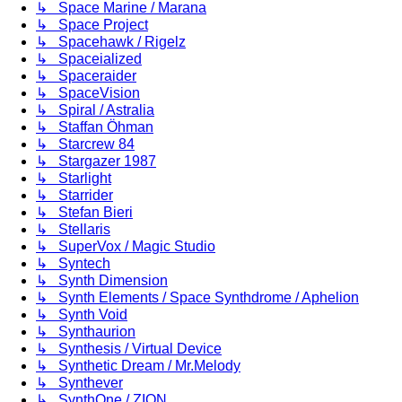
↳ Space Marine / Marana
↳ Space Project
↳ Spacehawk / Rigelz
↳ Spaceialized
↳ Spaceraider
↳ SpaceVision
↳ Spiral / Astralia
↳ Staffan Öhman
↳ Starcrew 84
↳ Stargazer 1987
↳ Starlight
↳ Starrider
↳ Stefan Bieri
↳ Stellaris
↳ SuperVox / Magic Studio
↳ Syntech
↳ Synth Dimension
↳ Synth Elements / Space Synthdrome / Aphelion
↳ Synth Void
↳ Synthaurion
↳ Synthesis / Virtual Device
↳ Synthetic Dream / Mr.Melody
↳ Synthever
↳ SynthOne / ZION