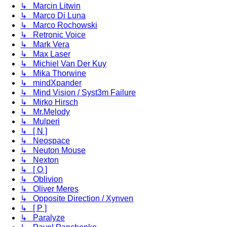
↳ Marcin Litwin
↳ Marco Di Luna
↳ Marco Rochowski
↳ Retronic Voice
↳ Mark Vera
↳ Max Laser
↳ Michiel Van Der Kuy
↳ Mika Thorwine
↳ mindXpander
↳ Mind Vision / Syst3m Failure
↳ Mirko Hirsch
↳ Mr.Melody
↳ Mulperi
↳ [ N ]
↳ Neospace
↳ Neuton Mouse
↳ Nexton
↳ [ O ]
↳ Oblivion
↳ Oliver Meres
↳ Opposite Direction / Xynven
↳ [ P ]
↳ Paralyze