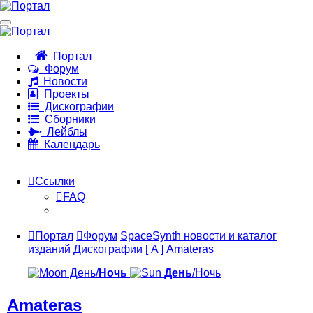
Портал
Форум
Новости
Проекты
Дискографии
Сборники
Лейблы
Календарь
Ссылки
FAQ
Портал
Форум
SpaceSynth новости и каталог
изданий
Дискографии
[ A ]
Amateras
День/
Ночь
День
/Ночь
Amateras