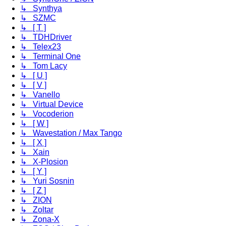
↳ Synthya
↳ SZMC
↳ [ T ]
↳ TDHDriver
↳ Telex23
↳ Terminal One
↳ Tom Lacy
↳ [ U ]
↳ [ V ]
↳ Vanello
↳ Virtual Device
↳ Vocoderion
↳ [ W ]
↳ Wavestation / Max Tango
↳ [ X ]
↳ Xain
↳ X-Plosion
↳ [ Y ]
↳ Yuri Sosnin
↳ [ Z ]
↳ ZION
↳ Zoltar
↳ Zona-X