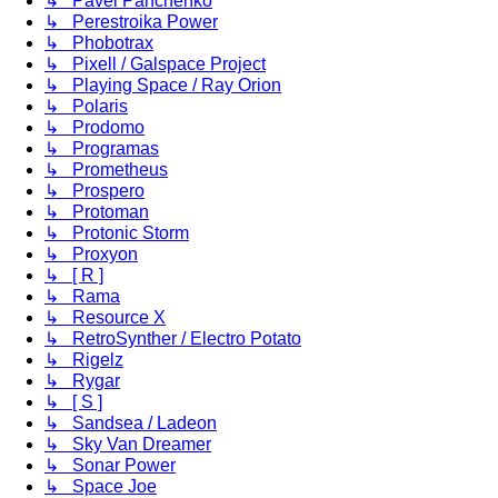
↳ Pavel Panchenko
↳ Perestroika Power
↳ Phobotrax
↳ Pixell / Galspace Project
↳ Playing Space / Ray Orion
↳ Polaris
↳ Prodomo
↳ Programas
↳ Prometheus
↳ Prospero
↳ Protoman
↳ Protonic Storm
↳ Proxyon
↳ [ R ]
↳ Rama
↳ Resource X
↳ RetroSynther / Electro Potato
↳ Rigelz
↳ Rygar
↳ [ S ]
↳ Sandsea / Ladeon
↳ Sky Van Dreamer
↳ Sonar Power
↳ Space Joe