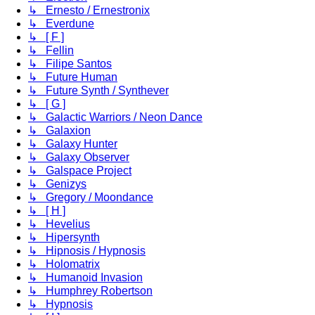
↳ Ernesto / Ernestronix
↳ Everdune
↳ [ F ]
↳ Fellin
↳ Filipe Santos
↳ Future Human
↳ Future Synth / Synthever
↳ [ G ]
↳ Galactic Warriors / Neon Dance
↳ Galaxion
↳ Galaxy Hunter
↳ Galaxy Observer
↳ Galspace Project
↳ Genizys
↳ Gregory / Moondance
↳ [ H ]
↳ Hevelius
↳ Hipersynth
↳ Hipnosis / Hypnosis
↳ Holomatrix
↳ Humanoid Invasion
↳ Humphrey Robertson
↳ Hypnosis