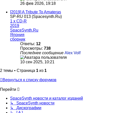
26 фев 2026, 19:18
[2019] A Tribute To Amateras
SP-RU 013 (Spacesynth.Ru)
1 x CD-R
2019
SpaceSynth.Ru
Япония
сборник
Ответы:
12
Просмотры:
738
Последнее сообщение
Alex Volf
10 сен 2025, 10:21
2 темы • Страница
1
из
1
Вернуться к списку форумов
Перейти
SpaceSynth новости и каталог изданий
↳ SpaceSynth новости
↳ Дискографии
↳ [ A ]