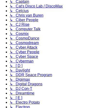
↳ Captain
↳ Cat's Disco Lab / DiscoMax
↳ Celcius
↳ Chris van Buren
↳ Ciber People
↳ CJ Rise
↳ Computer Talk
↳ Cosmix
↳ CosmoDance
↳ Cosmodream
↳ Cyber Attack
↳ Cyber People
↳ Cyber Space
↳ Cyberman
↳ [ D ]
↳ Daylight
↳ DDR Space Program
↳ Digimax
↳ Digital Dragons
↳ DJ Con-T
↳ Dreamtime
↳ [ E ]
↳ Electro Potato
↳ Electron