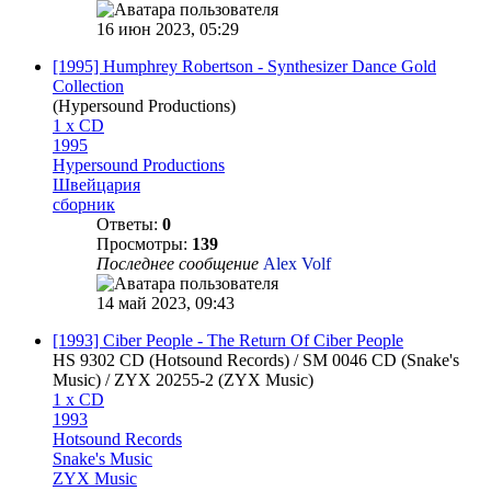
16 июн 2023, 05:29
[1995] Humphrey Robertson - Synthesizer Dance Gold
Collection
(Hypersound Productions)
1 x CD
1995
Hypersound Productions
Швейцария
сборник
Ответы:
0
Просмотры:
139
Последнее сообщение
Alex Volf
14 май 2023, 09:43
[1993] Ciber People - The Return Of Ciber People
HS 9302 CD (Hotsound Records) / SM 0046 CD (Snake's
Music) / ZYX 20255-2 (ZYX Music)
1 x CD
1993
Hotsound Records
Snake's Music
ZYX Music