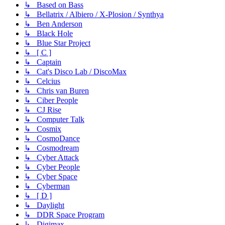
↳ Based on Bass
↳ Bellatrix / Albiero / X-Plosion / Synthya
↳ Ben Anderson
↳ Black Hole
↳ Blue Star Project
↳ [ C ]
↳ Captain
↳ Cat's Disco Lab / DiscoMax
↳ Celcius
↳ Chris van Buren
↳ Ciber People
↳ CJ Rise
↳ Computer Talk
↳ Cosmix
↳ CosmoDance
↳ Cosmodream
↳ Cyber Attack
↳ Cyber People
↳ Cyber Space
↳ Cyberman
↳ [ D ]
↳ Daylight
↳ DDR Space Program
↳ Digimax