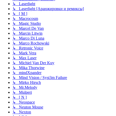
↳ Laserlight
↳ Laserlight [Аранжировки и ремиксы]
↳ [ M ]
↳ Macrocosm
↳ Magic Studio
↳ Marcel De Van
↳ Marcin Litwin
↳ Marco Di Luna
↳ Marco Rochowski
↳ Retronic Voice
↳ Mark Vera
↳ Max Laser
↳ Michiel Van Der Kuy
↳ Mika Thorwine
↳ mindXpander
↳ Mind Vision / Syst3m Failure
↳ Mirko Hirsch
↳ Mr.Melody
↳ Mulperi
↳ [ N ]
↳ Neospace
↳ Neuton Mouse
↳ Nexton