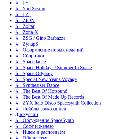
↳ [ Y ]
↳ Yuri Sosnin
↳ [ Z ]
↳ ZION
↳ Zoltar
↳ Zona-X
↳ ZSG / Gino Barbazza
↳ ZynapS
↳ Оформление новых изданий
↳ Сборники
↳ Spacedance
↳ Space Holidays / Summer In Space
↳ Space Odyssey
↳ Special New Year's Voyage
↳ Synthesizer Dance
↳ The Best Of Hotsound
↳ The Best Of Made Up Records
↳ ZYX Italo Disco Spacesynth Collection
↳ Лейблы звукозаписи
Дискуссии
↳ Обсуждение SpaceSynth
↳ Софт и железо
↳ Ищем и распознаём
↳ Общие темы