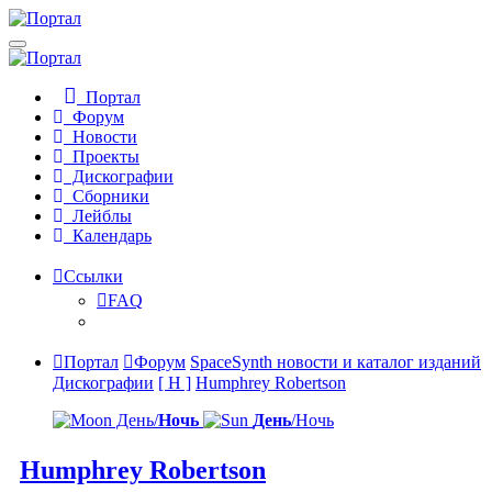
Портал
Форум
Новости
Проекты
Дискографии
Сборники
Лейблы
Календарь
Ссылки
FAQ
Портал
Форум
SpaceSynth новости и каталог изданий
Дискографии
[ H ]
Humphrey Robertson
День/
Ночь
День
/Ночь
Humphrey Robertson