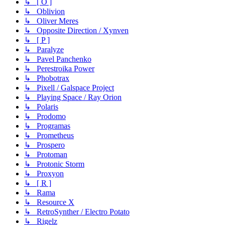
↳ [ O ]
↳ Oblivion
↳ Oliver Meres
↳ Opposite Direction / Xynven
↳ [ P ]
↳ Paralyze
↳ Pavel Panchenko
↳ Perestroika Power
↳ Phobotrax
↳ Pixell / Galspace Project
↳ Playing Space / Ray Orion
↳ Polaris
↳ Prodomo
↳ Programas
↳ Prometheus
↳ Prospero
↳ Protoman
↳ Protonic Storm
↳ Proxyon
↳ [ R ]
↳ Rama
↳ Resource X
↳ RetroSynther / Electro Potato
↳ Rigelz