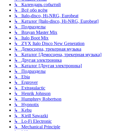
↳ Календарь событий
↳ Всё обо всём
↳ Italo-disco, Hi-NRG, Eurobeat
↳ Каталог [Italo-disco, Hi-NRG, Eurobeat]
↳ Подразделы
↳ Brayan Master Mix
↳ Italo Boot Mix
↳ ZYX Italo Disco New Generation
↳ Демосцена, трекерная музыка
↳ Каталог [Демосцена, трекерная музыка]
↳ Другая электроника
↳ Каталог [Другая электроника]
↳ Подразделы
↳ Ebia
↳ Ergrover
↳ Extragalactic
↳ Henrik Johnson
↳ Humphrey Robertson
↳ Hypnotix
↳ Kebu
↳ Kirill Sawazki
↳ Lo-Fi Electronic
↳ Mechanical Principle