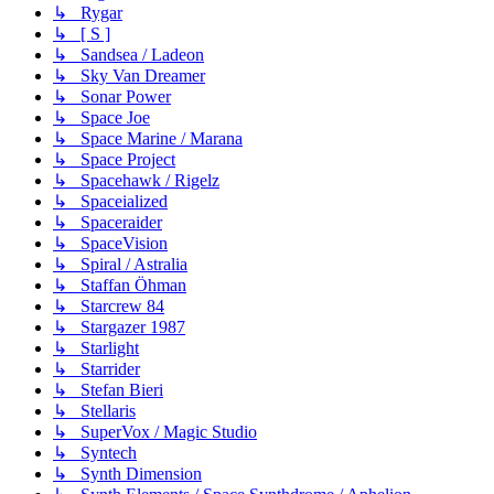
↳ Rygar
↳ [ S ]
↳ Sandsea / Ladeon
↳ Sky Van Dreamer
↳ Sonar Power
↳ Space Joe
↳ Space Marine / Marana
↳ Space Project
↳ Spacehawk / Rigelz
↳ Spaceialized
↳ Spaceraider
↳ SpaceVision
↳ Spiral / Astralia
↳ Staffan Öhman
↳ Starcrew 84
↳ Stargazer 1987
↳ Starlight
↳ Starrider
↳ Stefan Bieri
↳ Stellaris
↳ SuperVox / Magic Studio
↳ Syntech
↳ Synth Dimension