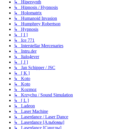
↳ Hipersynth
↳ Hipnosis / Hypnosis
↳ Holomatrix
↳ Humanoid Invasion
↳ Humphrey Robertson
↳ Hypnosis
↳ [ I ]
↳ Ice 771
↳ Interstellar Mercenaries
↳ Intru.der
↳ Italo4ever
↳ [ J ]
↳ Jan Schipper / JSC
↳ [ K ]
↳ Koto
↳ Koto
↳ Kozmoz
↳ Krzychu / Sound Simulation
↳ [ L ]
↳ Ladeon
↳ Laser Machine
↳ Laserdance / Laser Dance
↳ Laserdance [Альбомы]
↳ Laserdance [Синглы]