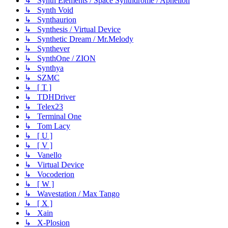
↳ Synth Elements / Space Synthdrome / Aphelion
↳ Synth Void
↳ Synthaurion
↳ Synthesis / Virtual Device
↳ Synthetic Dream / Mr.Melody
↳ Synthever
↳ SynthOne / ZION
↳ Synthya
↳ SZMC
↳ [ T ]
↳ TDHDriver
↳ Telex23
↳ Terminal One
↳ Tom Lacy
↳ [ U ]
↳ [ V ]
↳ Vanello
↳ Virtual Device
↳ Vocoderion
↳ [ W ]
↳ Wavestation / Max Tango
↳ [ X ]
↳ Xain
↳ X-Plosion