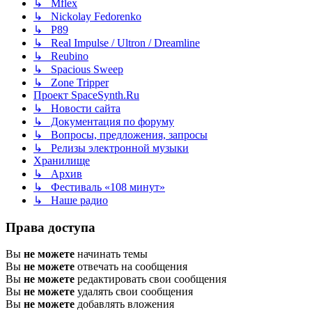
↳ Mflex
↳ Nickolay Fedorenko
↳ P89
↳ Real Impulse / Ultron / Dreamline
↳ Reubino
↳ Spacious Sweep
↳ Zone Tripper
Проект SpaceSynth.Ru
↳ Новости сайта
↳ Документация по форуму
↳ Вопросы, предложения, запросы
↳ Релизы электронной музыки
Хранилище
↳ Архив
↳ Фестиваль «108 минут»
↳ Наше радио
Права доступа
Вы
не можете
начинать темы
Вы
не можете
отвечать на сообщения
Вы
не можете
редактировать свои сообщения
Вы
не можете
удалять свои сообщения
Вы
не можете
добавлять вложения