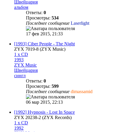
Швейцария
альбом
Ответы:
0
Просмотры:
534
Последнее сообщение
Laserlight
17 фев 2015, 21:33
[1993] Ciber People - The Night
ZYX 7019-8 (ZYX Music)
1 x CD
1993
ZYX Music
Швейцария
сингл
Ответы:
0
Просмотры:
599
Последнее сообщение
dimassamid
06 мар 2015, 22:13
[1992] Hypnosis - Lost In Space
ZYX 20238-2 (ZYX Records)
1 x CD
1992