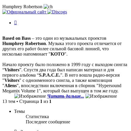
Humphrey Robertson
История
изменений
Based on Bass
– это один из музыкальных проектов
Humphrey Robertson
. Музыка этого проекта отличается от
других его работ более сильной басовой линией, что
несколько напоминает "
KOTO
".
Начало проекту было положено в 1999 году с выходом сингла
“
Visitors
”. Спустя два года был написан материал и для
первого альбома “
S.P.A.C.E.
”. В него вошла радио-версия
"
Visitors
" с одноименного сингла, а также композиция
"
Aliens
", впоследствии включенная в сборник "Hypersound
Megamix Volume 1", который был выпущен в том же году.
Читать дальше...
13 тем • Страница
1
из
1
Темы
Статистика
Последнее сообщение