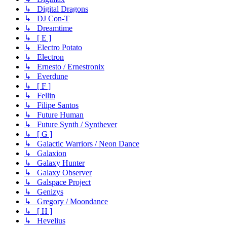
↳ Digital Dragons
↳ DJ Con-T
↳ Dreamtime
↳ [ E ]
↳ Electro Potato
↳ Electron
↳ Ernesto / Ernestronix
↳ Everdune
↳ [ F ]
↳ Fellin
↳ Filipe Santos
↳ Future Human
↳ Future Synth / Synthever
↳ [ G ]
↳ Galactic Warriors / Neon Dance
↳ Galaxion
↳ Galaxy Hunter
↳ Galaxy Observer
↳ Galspace Project
↳ Genizys
↳ Gregory / Moondance
↳ [ H ]
↳ Hevelius