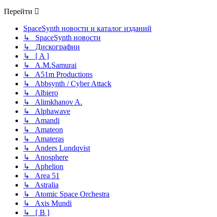
Перейти
SpaceSynth новости и каталог изданий
↳ SpaceSynth новости
↳ Дискографии
↳ [ A ]
↳ A.M.Samurai
↳ A51m Productions
↳ Abbsynth / Cyber Attack
↳ Albiero
↳ Alimkhanov A.
↳ Alphawave
↳ Amandi
↳ Amateon
↳ Amateras
↳ Anders Lundqvist
↳ Anosphere
↳ Aphelion
↳ Area 51
↳ Astralia
↳ Atomic Space Orchestra
↳ Axis Mundi
↳ [ B ]