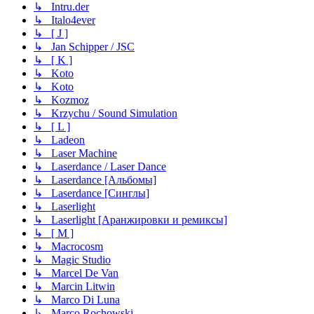
↳ Intru.der
↳ Italo4ever
↳ [ J ]
↳ Jan Schipper / JSC
↳ [ K ]
↳ Koto
↳ Koto
↳ Kozmoz
↳ Krzychu / Sound Simulation
↳ [ L ]
↳ Ladeon
↳ Laser Machine
↳ Laserdance / Laser Dance
↳ Laserdance [Альбомы]
↳ Laserdance [Синглы]
↳ Laserlight
↳ Laserlight [Аранжировки и ремиксы]
↳ [ M ]
↳ Macrocosm
↳ Magic Studio
↳ Marcel De Van
↳ Marcin Litwin
↳ Marco Di Luna
↳ Marco Rochowski