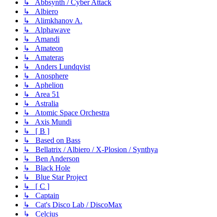
↳ Abbsynth / Cyber Attack
↳ Albiero
↳ Alimkhanov A.
↳ Alphawave
↳ Amandi
↳ Amateon
↳ Amateras
↳ Anders Lundqvist
↳ Anosphere
↳ Aphelion
↳ Area 51
↳ Astralia
↳ Atomic Space Orchestra
↳ Axis Mundi
↳ [ B ]
↳ Based on Bass
↳ Bellatrix / Albiero / X-Plosion / Synthya
↳ Ben Anderson
↳ Black Hole
↳ Blue Star Project
↳ [ C ]
↳ Captain
↳ Cat's Disco Lab / DiscoMax
↳ Celcius