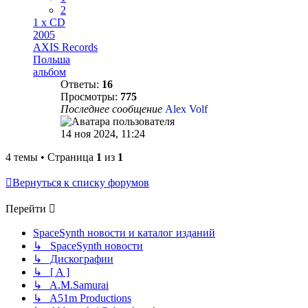
2
1 x CD
2005
AXIS Records
Польша
альбом
Ответы:
16
Просмотры:
775
Последнее сообщение
Alex Volf
14 ноя 2024, 11:24
4 темы • Страница
1
из
1
Вернуться к списку форумов
Перейти
SpaceSynth новости и каталог изданий
↳ SpaceSynth новости
↳ Дискографии
↳ [ A ]
↳ A.M.Samurai
↳ A51m Productions