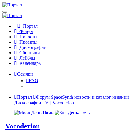
Портал
Форум
Новости
Проекты
Дискографии
Сборники
Лейблы
Календарь
Ссылки
FAQ
Портал
Форум
SpaceSynth новости и каталог изданий
Дискографии
[ V ]
Vocoderion
День/
Ночь
День
/Ночь
Vocoderion