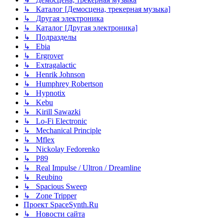
↳ Каталог [Демосцена, трекерная музыка]
↳ Другая электроника
↳ Каталог [Другая электроника]
↳ Подразделы
↳ Ebia
↳ Ergrover
↳ Extragalactic
↳ Henrik Johnson
↳ Humphrey Robertson
↳ Hypnotix
↳ Kebu
↳ Kirill Sawazki
↳ Lo-Fi Electronic
↳ Mechanical Principle
↳ Mflex
↳ Nickolay Fedorenko
↳ P89
↳ Real Impulse / Ultron / Dreamline
↳ Reubino
↳ Spacious Sweep
↳ Zone Tripper
Проект SpaceSynth.Ru
↳ Новости сайта