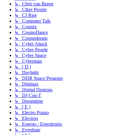
↳ Chris van Buren
↳ Ciber People
↳ CJ Rise
↳ Computer Talk
↳ Cosmix
↳ CosmoDance
↳ Cosmodream
↳ Cyber Attack
↳ Cyber People
↳ Cyber Space
↳ Cyberman
↳ [ D ]
↳ Daylight
↳ DDR Space Program
↳ Digimax
↳ Digital Dragons
↳ DJ Con-T
↳ Dreamtime
↳ [ E ]
↳ Electro Potato
↳ Electron
↳ Ernesto / Ernestronix
↳ Everdune