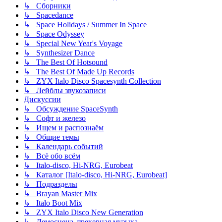
↳ Сборники
↳ Spacedance
↳ Space Holidays / Summer In Space
↳ Space Odyssey
↳ Special New Year's Voyage
↳ Synthesizer Dance
↳ The Best Of Hotsound
↳ The Best Of Made Up Records
↳ ZYX Italo Disco Spacesynth Collection
↳ Лейблы звукозаписи
Дискуссии
↳ Обсуждение SpaceSynth
↳ Софт и железо
↳ Ищем и распознаём
↳ Общие темы
↳ Календарь событий
↳ Всё обо всём
↳ Italo-disco, Hi-NRG, Eurobeat
↳ Каталог [Italo-disco, Hi-NRG, Eurobeat]
↳ Подразделы
↳ Brayan Master Mix
↳ Italo Boot Mix
↳ ZYX Italo Disco New Generation
↳ Демосцена, трекерная музыка