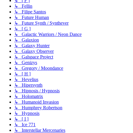
↳ [ F ]
↳ Fellin
↳ Filipe Santos
↳ Future Human
↳ Future Synth / Synthever
↳ [ G ]
↳ Galactic Warriors / Neon Dance
↳ Galaxion
↳ Galaxy Hunter
↳ Galaxy Observer
↳ Galspace Project
↳ Genizys
↳ Gregory / Moondance
↳ [ H ]
↳ Hevelius
↳ Hipersynth
↳ Hipnosis / Hypnosis
↳ Holomatrix
↳ Humanoid Invasion
↳ Humphrey Robertson
↳ Hypnosis
↳ [ I ]
↳ Ice 771
↳ Interstellar Mercenaries