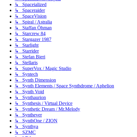
↳ Spaceialized
↳ Spaceraider
↳ SpaceVision
↳ Spiral / Astralia
↳ Staffan Öhman
↳ Starcrew 84
↳ Stargazer 1987
↳ Starlight
↳ Starrider
↳ Stefan Bieri
↳ Stellaris
↳ SuperVox / Magic Studio
↳ Syntech
↳ Synth Dimension
↳ Synth Elements / Space Synthdrome / Aphelion
↳ Synth Void
↳ Synthaurion
↳ Synthesis / Virtual Device
↳ Synthetic Dream / Mr.Melody
↳ Synthever
↳ SynthOne / ZION
↳ Synthya
↳ SZMC