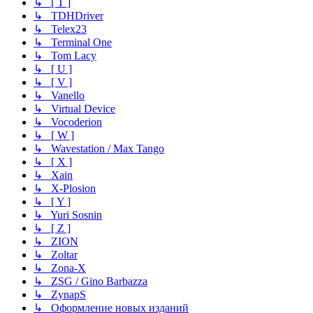
↳ [ T ]
↳ TDHDriver
↳ Telex23
↳ Terminal One
↳ Tom Lacy
↳ [ U ]
↳ [ V ]
↳ Vanello
↳ Virtual Device
↳ Vocoderion
↳ [ W ]
↳ Wavestation / Max Tango
↳ [ X ]
↳ Xain
↳ X-Plosion
↳ [ Y ]
↳ Yuri Sosnin
↳ [ Z ]
↳ ZION
↳ Zoltar
↳ Zona-X
↳ ZSG / Gino Barbazza
↳ ZynapS
↳ Оформление новых изданий