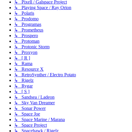
↳ Pixell / Galspace Project
↳ Playing Space / Ray Orion
↳ Polaris
↳ Prodomo
↳ Programas
↳ Prometheus
↳ Prospero
↳ Protoman
↳ Protonic Storm
↳ Proxyon
↳ [ R ]
↳ Rama
↳ Resource X
↳ RetroSynther / Electro Potato
↳ Rigelz
↳ Rygar
↳ [ S ]
↳ Sandsea / Ladeon
↳ Sky Van Dreamer
↳ Sonar Power
↳ Space Joe
↳ Space Marine / Marana
↳ Space Project
↳ Spacehawk / Rigelz