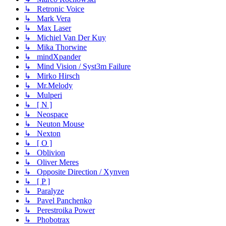
↳ Retronic Voice
↳ Mark Vera
↳ Max Laser
↳ Michiel Van Der Kuy
↳ Mika Thorwine
↳ mindXpander
↳ Mind Vision / Syst3m Failure
↳ Mirko Hirsch
↳ Mr.Melody
↳ Mulperi
↳ [ N ]
↳ Neospace
↳ Neuton Mouse
↳ Nexton
↳ [ O ]
↳ Oblivion
↳ Oliver Meres
↳ Opposite Direction / Xynven
↳ [ P ]
↳ Paralyze
↳ Pavel Panchenko
↳ Perestroika Power
↳ Phobotrax