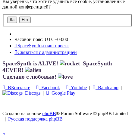
Вы уверены, что хотите удалить все cookie, установленные
данной конференцией?
Часовой пояс:
UTC+03:00
SpaceSynth и наш проект
Связаться с администрацией
SpaceSynth is ALIVE!
SpaceSynth
4EVER!
Сделано с любовью!
ВКонтакте
|
Facebook
|
Youtube
|
Bandcamp
|
Discogs
|
Google Play
Создано на основе
phpBB
® Forum Software © phpBB Limited
|
Русская поддержка phpBB