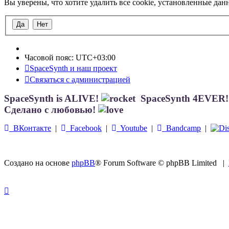
Вы уверены, что хотите удалить все cookie, установленные да
Часовой пояс:
UTC+03:00
SpaceSynth и наш проект
Связаться с администрацией
SpaceSynth is ALIVE!
SpaceSynth 4EVER
Сделано с любовью!
ВКонтакте
|
Facebook
|
Youtube
|
Bandcamp
|
Создано на основе
phpBB
® Forum Software © phpBB Limited
|