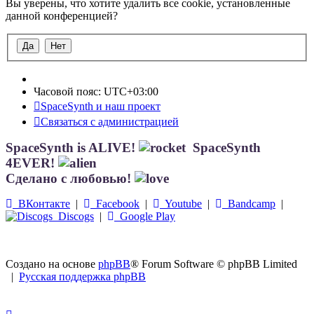
Вы уверены, что хотите удалить все cookie, установленные
данной конференцией?
Часовой пояс:
UTC+03:00
SpaceSynth и наш проект
Связаться с администрацией
SpaceSynth is ALIVE!
SpaceSynth
4EVER!
Сделано с любовью!
ВКонтакте
|
Facebook
|
Youtube
|
Bandcamp
|
Discogs
|
Google Play
Создано на основе
phpBB
® Forum Software © phpBB Limited
|
Русская поддержка phpBB