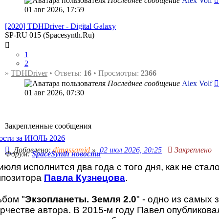
Последнее сообщение
Alex Volf
01 авг 2026, 17:59
[2020] TDHDriver - Digital Galaxy
SP-RU 015 (Spacesynth.Ru)
1
2
»
TDHDriver
• Ответы:
16
• Просмотры:
2366
Последнее сообщение
Alex Volf
01 авг 2026, 07:30
Закрепленные сообщения
ости за ИЮЛЬ 2026
Добавлено:
dimassamid
»
02 июл 2026, 20:25
Закреплено
Форум:
SpaceSynth новости
июля исполнится два года с того дня, как не стал
мпозитора
Павла Кузнецова
.
ьбом "
Экзопланеты. Земля 2.0
" - одно из самых
рчестве автора. В 2015-м году Павел опубликов