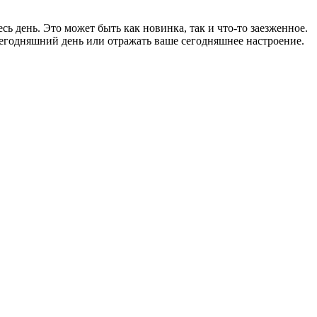
последнему
сообщению
ь день. Это может быть как новинка, так и что-то заезженное.
сегодняшний день или отражать ваше сегодняшнее настроение.
Перейти
к
последнему
сообщению
Перейти