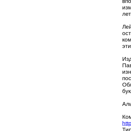
впо
из
лет
Ле
ост
ком
эти
Изд
Пав
изн
пос
Об
бук
Аль
Ком
htt
Тир