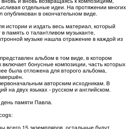
вновь и вновь возвращаясь к композициям,
ысливая отдельные идеи. На протяжении многих
л опубликован в окончательном виде.
я истории и издать весь материал, который
 в память о талантливом музыканте,
ектронной музыке нашла отражение в каждой из
 представлен альбом в том виде, в котором
к включает бонусные композиции, часть которых
нее была отложена для второго альбома,
завершён.
первоначальным авторским исходникам. В
й на двух языках - русском и английском.
 день памяти Павла.
cogs:
ы всего 15 экземпляров, остальные будут