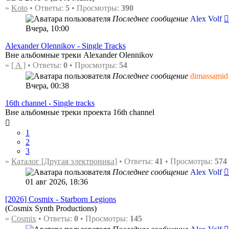
»
Koto
• Ответы:
5
• Просмотры:
390
Последнее сообщение
Alex Volf
Вчера, 10:00
Alexander Olennikov - Single Tracks
Вне альбомные треки Alexander Olennikov
»
[ A ]
• Ответы:
0
• Просмотры:
54
Последнее сообщение
dimassamid
Вчера, 00:38
16th channel - Single tracks
Вне альбомные треки проекта 16th channel
1
2
3
»
Каталог [Другая электроника]
• Ответы:
41
• Просмотры:
574
Последнее сообщение
Alex Volf
01 авг 2026, 18:36
[2026] Cosmix - Starborn Legions
(Cosmix Synth Productions)
»
Cosmix
• Ответы:
0
• Просмотры:
145