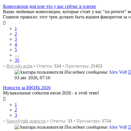
Композиция дня или что у вас сейчас в плеере
Ваши любимые композиции, которые стоят у вас "на репите" вес
Главное правило: этот трек должен быть вашим фаворитом за 
1
2
3
4
5
…
35
»
Всё обо всём
• Ответы:
524
• Просмотры:
21423
Последнее сообщение
Alex Volf
03 авг 2026, 07:16
Новости за ИЮЛЬ 2026
Музыкальные события июля 2026 - в этой теме!
1
2
3
»
SpaceSynth новости
• Ответы:
33
• Просмотры:
1754
Последнее сообщение
Alex Volf