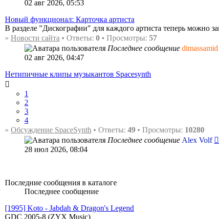
02 авг 2026, 05:53
Новый функционал: Карточка артиста
В разделе "Дискографии" для каждого артиста теперь можно зап
»
Новости сайта
• Ответы:
0
• Просмотры:
57
Последнее сообщение
dimassamid
02 авг 2026, 04:47
Нетипичные клипы музыкантов Spacesynth
1
2
3
4
»
Обсуждение SpaceSynth
• Ответы:
49
• Просмотры:
10280
Последнее сообщение
Alex Volf
28 июл 2026, 08:04
Последние сообщения в каталоге
Последнее сообщение
[1995] Koto - Jabdah & Dragon's Legend
GDC 2005-8 (ZYX Music)