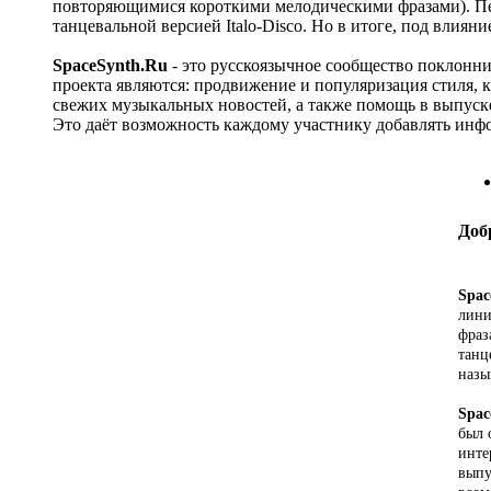
повторяющимися короткими мелодическими фразами). Пе
танцевальной версией Italo-Disco. Но в итоге, под влия
SpaceSynth.Ru
- это русскоязычное сообщество поклонни
проекта являются: продвижение и популяризация стиля, 
свежих музыкальных новостей, а также помощь в выпуске
Это даёт возможность каждому участнику добавлять инфо
Доб
Spac
лини
фраз
танц
назы
Spac
был 
инте
выпу