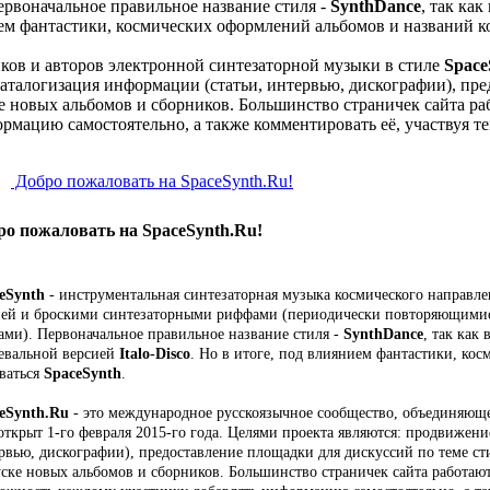
рвоначальное правильное название стиля -
SynthDance
, так ка
нием фантастики, космических оформлений альбомов и названий 
ков и авторов электронной синтезаторной музыки в стиле
Space
каталогизация информации (статьи, интервью, дискографии), пре
 новых альбомов и сборников. Большинство страничек сайта раб
рмацию самостоятельно, а также комментировать её, участвуя те
Добро пожаловать на SpaceSynth.Ru!
ро пожаловать на SpaceSynth.Ru!
eSynth
- инструментальная синтезаторная музыка космического направле
ей и броскими синтезаторными риффами (периодически повторяющими
ами). Первоначальное правильное название стиля -
SynthDance
, так как
евальной версией
Italo-Disco
. Но в итоге, под влиянием фантастики, ко
ваться
SpaceSynth
.
eSynth.Ru
- это международное русскоязычное сообщество, объединяющ
открыт 1-го февраля 2015-го года. Целями проекта являются: продвижени
рвью, дискографии), предоставление площадки для дискуссий по теме ст
ске новых альбомов и сборников. Большинство страничек сайта работают 