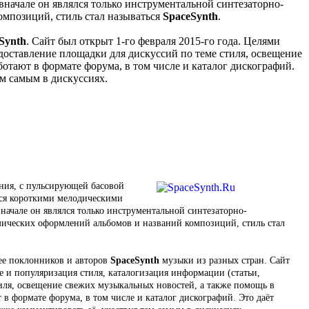
к вначале он являлся только инструментальной синтезаторно-
композиций, стиль стал называться
SpaceSynth
.
Synth
. Сайт был открыт 1-го февраля 2015-го года. Целями
доставление площадки для дискуссий по теме стиля, освещение
отают в формате форума, в том числе и каталог дискографий.
м самым в дискуссиях.
ния, с пульсирующей басовой
ся короткими мелодическими
 вначале он являлся только инструментальной синтезаторно-
смических оформлений альбомов и названий композиций, стиль стал
ее поклонников и авторов
SpaceSynth
музыки из разных стран. Сайт
е и популяризация стиля, каталогизация информации (статьи,
иля, освещение свежих музыкальных новостей, а также помощь в
в формате форума, в том числе и каталог дискографий. Это даёт