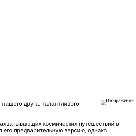
к
последнему
сообщению
Перейти
к
последнему
сообщению
о нашего друга, талантливого
 захватывающих космических путешествий в
ал его предварительную версию, однако