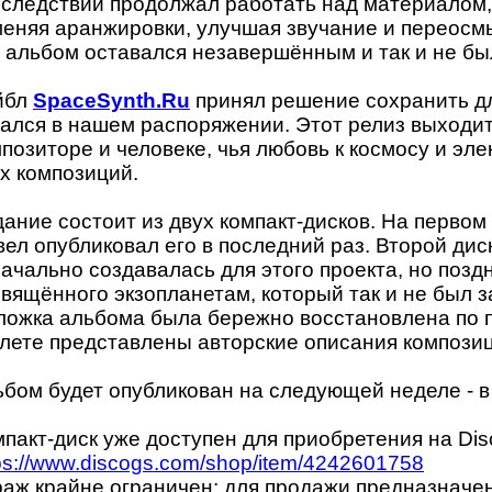
следствии продолжал работать над материалом, 
меняя аранжировки, улучшая звучание и переосм
 альбом оставался незавершённым и так и не бы
йбл
SpaceSynth.Ru
принял решение сохранить дл
ался в нашем распоряжении. Этот релиз выходит
позиторе и человеке, чья любовь к космосу и эл
х композиций.
ание состоит из двух компакт-дисков. На первом
ел опубликовал его в последний раз. Второй дис
ачально создавалась для этого проекта, но позд
вящённого экзопланетам, который так и не был 
ложка альбома была бережно восстановлена по 
лете представлены авторские описания композици
бом будет опубликован на следующей неделе - в
пакт-диск уже доступен для приобретения на Dis
ps://www.discogs.com/shop/item/4242601758
аж крайне ограничен: для продажи предназначен