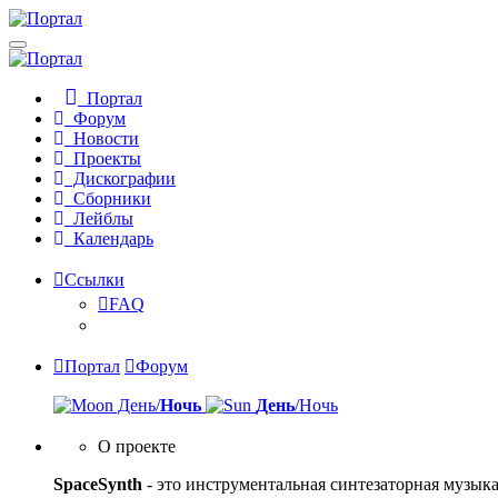
Портал
Форум
Новости
Проекты
Дискографии
Сборники
Лейблы
Календарь
Ссылки
FAQ
Портал
Форум
День/
Ночь
День
/Ночь
О проекте
SpaceSynth
- это инструментальная синтезаторная музы