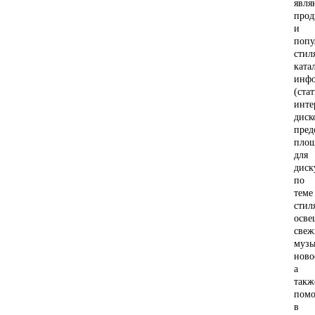
явля
прод
и
попу
стил
ката
инф
(стат
инте
диск
пред
пло
для
диск
по
теме
стил
осве
свеж
музы
ново
а
такж
пом
в