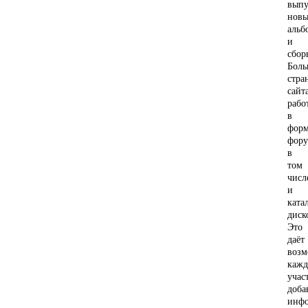
выпу
нов
альб
и
сбор
Боль
стра
сайт
рабо
в
форм
фору
в
том
числ
и
ката
диск
Это
даёт
возм
каж
учас
доба
инф