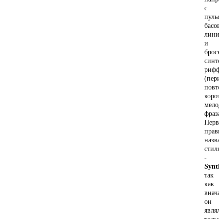
с
пуль
басо
лини
и
брос
синт
риф
(пер
пов
коро
мело
фраз
Перв
прав
назв
стил
-
Synt
так
как
внач
он
явля