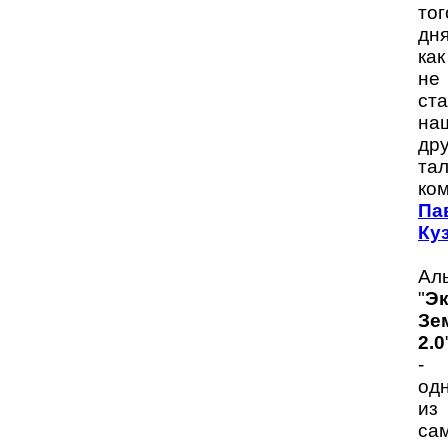
тог
дня
как
не
ст
на
дру
та
ко
Па
Ку
Ал
"
Эк
Зе
2.0
-
од
из
са