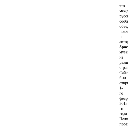
-
это
межд
русс
сооб
объе
покл
и
авто
Spac
муз
из
разн
стра
Сайт
был
откр
1-
го
февр
2015
го
года.
Цел
прое