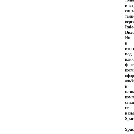
толь
инст
синт
танц
верс
Italo
Disc
Но
в
итог
под
влия
фант
косм
офо
альб
и
назв
комп
стил
стал
назы
Spac
Spac