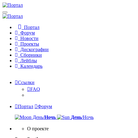
Портал
Форум
Новости
Проекты
Дискографии
Сборники
Лейблы
Календарь
Ссылки
FAQ
Портал
Форум
День/
Ночь
День
/Ночь
О проекте