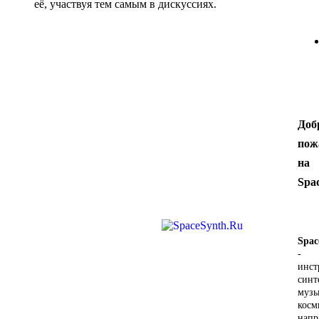
её, участвуя тем самым в дискуссиях.
Доб
пож
на
Spa
Spac
-
инст
синт
музы
косм
напр