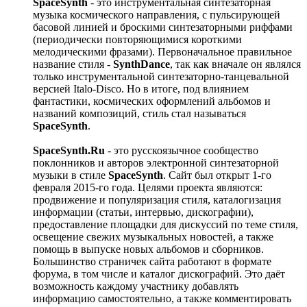
SpaceSynth
- это инструментальная синтезаторная
музыка космического направления, с пульсирующей
басовой линией и броскими синтезаторными риффами
(периодически повторяющимися короткими
мелодическими фразами). Первоначальное правильное
название стиля -
SynthDance
, так как вначале он являлся
только инструментальной синтезаторно-танцевальной
версией Italo-Disco. Но в итоге, под влиянием
фантастики, космических оформлений альбомов и
названий композиций, стиль стал называться
SpaceSynth
.
SpaceSynth.Ru
- это русскоязычное сообщество
поклонников и авторов электронной синтезаторной
музыки в стиле
SpaceSynth
. Сайт был открыт 1-го
февраля 2015-го года. Целями проекта являются:
продвижение и популяризация стиля, каталогизация
информации (статьи, интервью, дискографии),
предоставление площадки для дискуссий по теме стиля,
освещение свежих музыкальных новостей, а также
помощь в выпуске новых альбомов и сборников.
Большинство страничек сайта работают в формате
форума, в том числе и каталог дискографий. Это даёт
возможность каждому участнику добавлять
информацию самостоятельно, а также комментировать