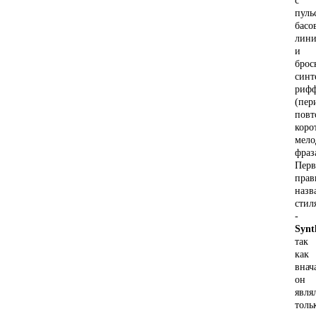
с
пуль
басо
лини
и
брос
синт
риф
(пер
пов
коро
мело
фраз
Перв
прав
назв
стил
-
Synt
так
как
внач
он
явля
толь