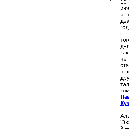
10
ию
ис
дв
год
с
тог
дня
как
не
ст
на
дру
та
ко
Па
Ку
Ал
"
Эк
Зе