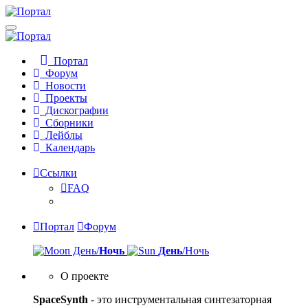
Портал
Форум
Новости
Проекты
Дискографии
Сборники
Лейблы
Календарь
Ссылки
FAQ
Портал
Форум
День/
Ночь
День
/Ночь
О проекте
SpaceSynth
- это инструментальная синтезаторная