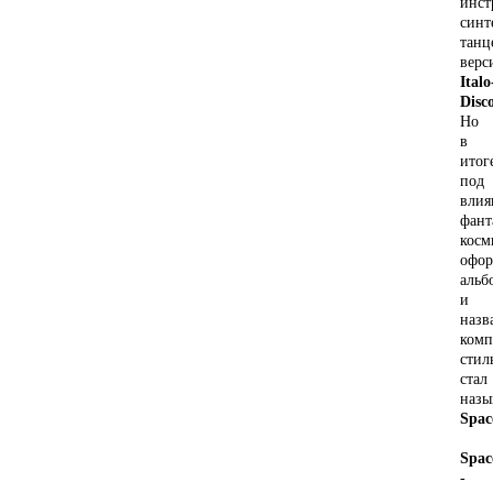
инст
синт
танц
верс
Italo
Disc
Но
в
итог
под
влия
фант
косм
офо
альб
и
назв
комп
стил
стал
назы
Spac
Spac
-