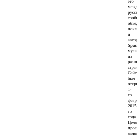
это
межд
русс
сооб
объе
покл
и
авто
Spac
муз
из
разн
стра
Сайт
был
откр
1-
го
февр
2015
го
года.
Цел
прое
явля