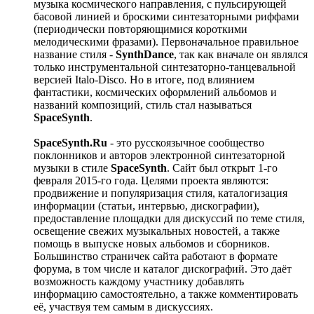
музыка космического направления, с пульсирующей
басовой линией и броскими синтезаторными риффами
(периодически повторяющимися короткими
мелодическими фразами). Первоначальное правильное
название стиля -
SynthDance
, так как вначале он являлся
только инструментальной синтезаторно-танцевальной
версией Italo-Disco. Но в итоге, под влиянием
фантастики, космических оформлений альбомов и
названий композиций, стиль стал называться
SpaceSynth
.
SpaceSynth.Ru
- это русскоязычное сообщество
поклонников и авторов электронной синтезаторной
музыки в стиле
SpaceSynth
. Сайт был открыт 1-го
февраля 2015-го года. Целями проекта являются:
продвижение и популяризация стиля, каталогизация
информации (статьи, интервью, дискографии),
предоставление площадки для дискуссий по теме стиля,
освещение свежих музыкальных новостей, а также
помощь в выпуске новых альбомов и сборников.
Большинство страничек сайта работают в формате
форума, в том числе и каталог дискографий. Это даёт
возможность каждому участнику добавлять
информацию самостоятельно, а также комментировать
её, участвуя тем самым в дискуссиях.