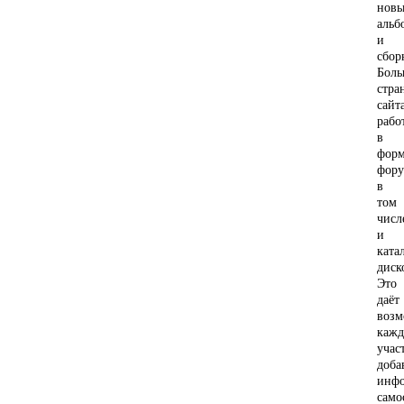
нов
альб
и
сбор
Боль
стра
сайт
рабо
в
форм
фору
в
том
числ
и
ката
диск
Это
даёт
возм
каж
учас
доба
инф
само