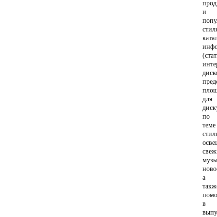
прод
и
попу
стил
ката
инф
(стат
инте
диск
пред
пло
для
диск
по
теме
стил
осве
свеж
музы
ново
а
такж
пом
в
выпу