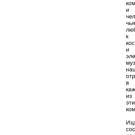
ко
и
чел
чья
лю
к
ко
и
эл
му
на
от
в
ка
из
эти
ко
Из
со