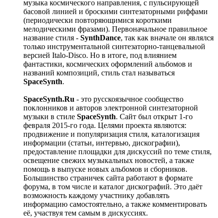
музыка космического направления, с пульсирующей
басовой линией и броскими синтезаторными риффами
(периодически повторяющимися короткими
мелодическими фразами). Первоначальное правильное
название стиля -
SynthDance
, так как вначале он являлся
только инструментальной синтезаторно-танцевальной
версией Italo-Disco. Но в итоге, под влиянием
фантастики, космических оформлений альбомов и
названий композиций, стиль стал называться
SpaceSynth
.
SpaceSynth.Ru
- это русскоязычное сообщество
поклонников и авторов электронной синтезаторной
музыки в стиле
SpaceSynth
. Сайт был открыт 1-го
февраля 2015-го года. Целями проекта являются:
продвижение и популяризация стиля, каталогизация
информации (статьи, интервью, дискографии),
предоставление площадки для дискуссий по теме стиля,
освещение свежих музыкальных новостей, а также
помощь в выпуске новых альбомов и сборников.
Большинство страничек сайта работают в формате
форума, в том числе и каталог дискографий. Это даёт
возможность каждому участнику добавлять
информацию самостоятельно, а также комментировать
её, участвуя тем самым в дискуссиях.