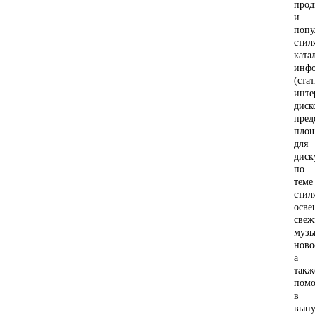
прод
и
попу
стил
ката
инф
(стат
инте
диск
пред
пло
для
диск
по
теме
стил
осве
свеж
музы
ново
а
такж
пом
в
выпу