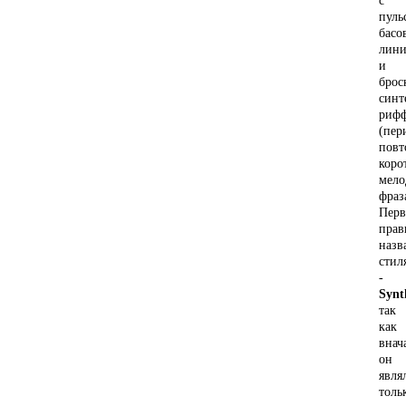
с
пуль
басо
лини
и
брос
синт
риф
(пер
пов
коро
мело
фраз
Перв
прав
назв
стил
-
Synt
так
как
внач
он
явля
толь