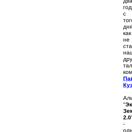
дв
год
с
тог
дня
как
не
ст
на
дру
та
ко
Па
Ку
Ал
"
Эк
Зе
2.0
-
од