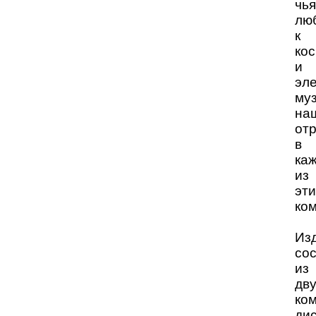
чья
лю
к
ко
и
эл
му
на
от
в
ка
из
эти
ко
Из
со
из
дв
ком
дис