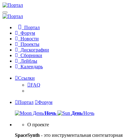
Портал
Форум
Новости
Проекты
Дискографии
Сборники
Лейблы
Календарь
Ссылки
FAQ
Портал
Форум
День/
Ночь
День
/Ночь
О проекте
SpaceSynth
- это инструментальная синтезаторная