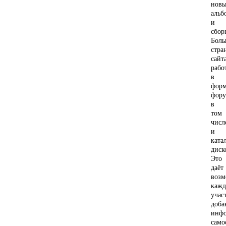
нов
альб
и
сбор
Боль
стра
сайт
рабо
в
форм
фору
в
том
числ
и
ката
диск
Это
даёт
возм
каж
учас
доба
инф
само