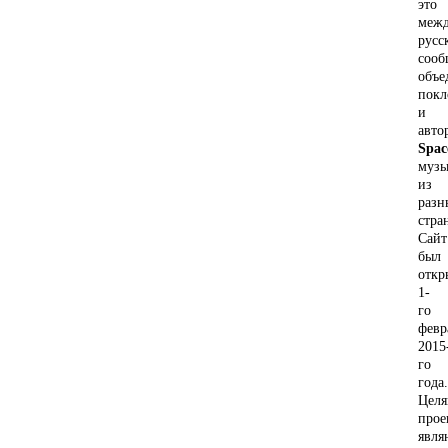
это
межд
русс
сооб
объе
покл
и
авто
Spac
муз
из
разн
стра
Сайт
был
откр
1-
го
февр
2015
го
года.
Цел
прое
явля