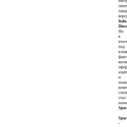
инст
синт
танц
верс
Italo
Disc
Но
в
итог
под
влия
фант
косм
офо
альб
и
назв
комп
стил
стал
назы
Spac
Spac
-