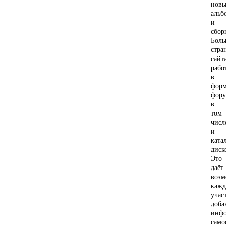
нов
альб
и
сбор
Боль
стра
сайт
рабо
в
форм
фору
в
том
числ
и
ката
диск
Это
даёт
возм
каж
учас
доба
инф
само