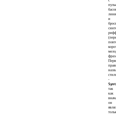
с
пуль
басо
лини
и
брос
синт
риф
(пер
пов
коро
мело
фраз
Перв
прав
назв
стил
-
Syn
так
как
внач
он
явля
толь