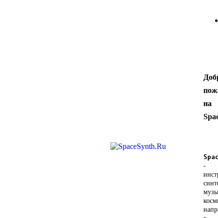
Доб
пож
на
Spa
Spa
-
инст
синт
музы
косм
напр