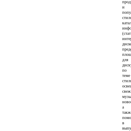
прод
и
попу
стил
ката
инф
(стат
инте
диск
пред
пло
для
диск
по
теме
стил
осве
свеж
музы
ново
а
такж
пом
в
выпу