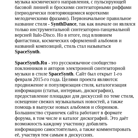
музыка космического направления, с пульсирующей
басовой линией и броскими синтезаторными риффами
(периодически повторяющимися короткими
мелодическими фразами). Первоначальное правильное
название стиля -
SynthDance
, так как вначале он являлся
только инструментальной синтезаторно-танцевальной
версией Italo-Disco. Но в итоге, под влиянием
фантастики, космических оформлений альбомов и
названий композиций, стиль стал называться
SpaceSynth
.
SpaceSynth.Ru
- это русскоязычное сообщество
поклонников и авторов электронной синтезаторной
музыки в стиле
SpaceSynth
. Сайт был открыт 1-го
февраля 2015-го года. Целями проекта являются:
продвижение и популяризация стиля, каталогизация
информации (статьи, интервью, дискографии),
предоставление площадки для дискуссий по теме стиля,
освещение свежих музыкальных новостей, а также
помощь в выпуске новых альбомов и сборников.
Большинство страничек сайта работают в формате
форума, в том числе и каталог дискографий. Это даёт
возможность каждому участнику добавлять
информацию самостоятельно, а также комментировать
её, участвуя тем самым в дискуссиях.