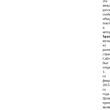
это
межд
русс
сооб
объе
покл
и
авто
Spa
муз
из
разн
стра
Сайт
был
откр
1-
го
февр
2015
го
года.
Цел
прое
явля