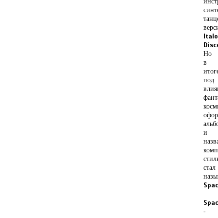
инст
синт
танц
верс
Ital
Disc
Но
в
итог
под
влия
фант
косм
офо
альб
и
назв
комп
стил
стал
назы
Spa
Spac
-