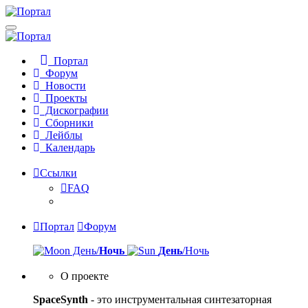
Портал
Форум
Новости
Проекты
Дискографии
Сборники
Лейблы
Календарь
Ссылки
FAQ
Портал
Форум
День/
Ночь
День
/Ночь
О проекте
SpaceSynth
- это инструментальная синтезаторная