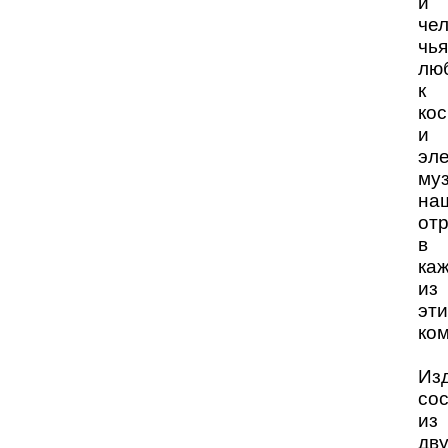
и
чел
чья
лю
к
ко
и
эл
му
на
от
в
ка
из
эти
ко
Из
со
из
дв