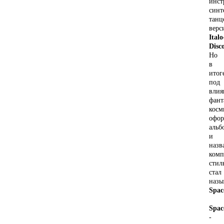
инст
синт
танц
верс
Italo
Disc
Но
в
итог
под
влия
фант
косм
офо
альб
и
назв
комп
стил
стал
назы
Spac
Spac
-