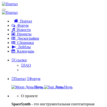
Портал
Форум
Новости
Проекты
Дискографии
Сборники
Лейблы
Календарь
Ссылки
FAQ
Портал
Форум
День/
Ночь
День
/Ночь
О проекте
SpaceSynth
- это инструментальная синтезаторная