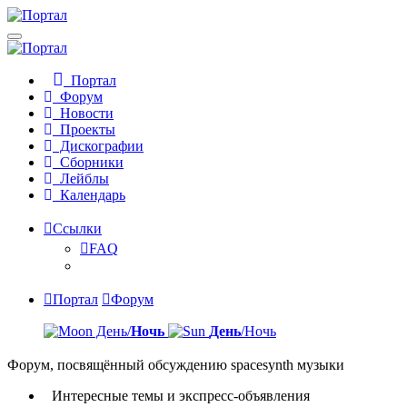
Портал
Форум
Новости
Проекты
Дискографии
Сборники
Лейблы
Календарь
Ссылки
FAQ
Портал
Форум
День/
Ночь
День
/Ночь
Форум, посвящённый обсуждению spacesynth музыки
Интересные темы и экспресс-объявления