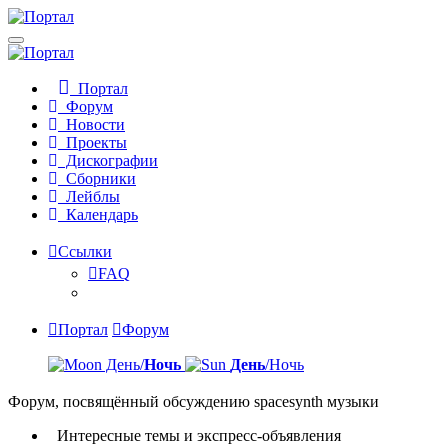
Портал
Форум
Новости
Проекты
Дискографии
Сборники
Лейблы
Календарь
Ссылки
FAQ
Портал
Форум
День/
Ночь
День
/Ночь
Форум, посвящённый обсуждению spacesynth музыки
Интересные темы и экспресс-объявления