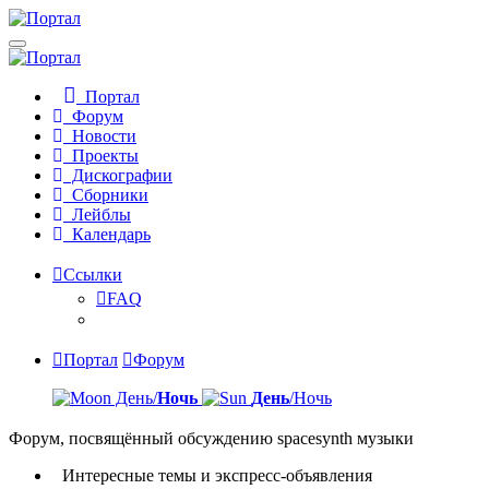
Портал
Форум
Новости
Проекты
Дискографии
Сборники
Лейблы
Календарь
Ссылки
FAQ
Портал
Форум
День/
Ночь
День
/Ночь
Форум, посвящённый обсуждению spacesynth музыки
Интересные темы и экспресс-объявления