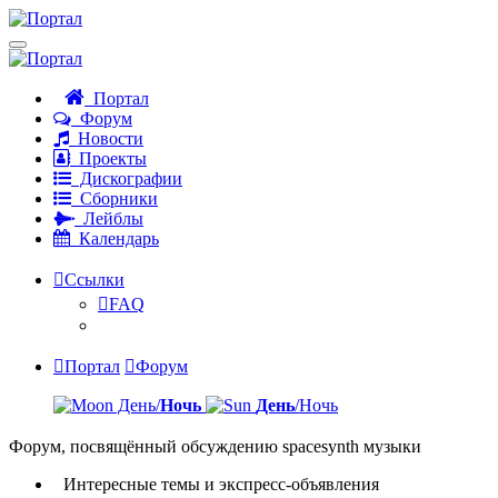
Портал
Форум
Новости
Проекты
Дискографии
Сборники
Лейблы
Календарь
Ссылки
FAQ
Портал
Форум
День/
Ночь
День
/Ночь
Форум, посвящённый обсуждению spacesynth музыки
Интересные темы и экспресс-объявления