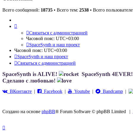
Всего сообщений:
18735
• Всего тем:
2538
• Всего пользовател
Связаться с администрацией
Часовой пояс:
UTC+03:00
SpaceSynth и наш проект
Часовой пояс:
UTC+03:00
SpaceSynth и наш проект
Связаться с администрацией
SpaceSynth is ALIVE!
SpaceSynth 4EVER
Сделано с любовью!
ВКонтакте
|
Facebook
|
Youtube
|
Bandcamp
|
Создано на основе
phpBB
® Forum Software © phpBB Limited
|