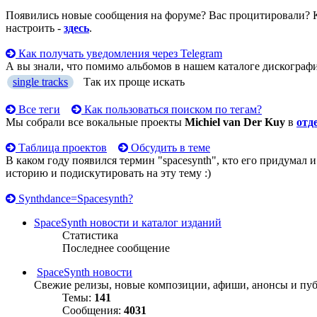
Появились новые сообщения на форуме? Вас процитировали? К
настроить -
здесь
.
Как получать уведомления через Telegram
А вы знали, что помимо альбомов в нашем каталоге дискограф
single tracks
Так их проще искать
Все теги
Как пользоваться поиском по тегам?
Мы собрали все вокальные проекты
Michiel van Der Kuy
в
отд
Таблица проектов
Обсудить в теме
В каком году появился термин "spacesynth", кто его придумал 
историю и подискутировать на эту тему :)
Synthdance=Spacesynth?
SpaceSynth новости и каталог изданий
Статистика
Последнее сообщение
SpaceSynth новости
Свежие релизы, новые композиции, афиши, анонсы и пу
Темы:
141
Сообщения:
4031