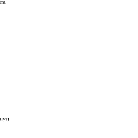
та.
нут)