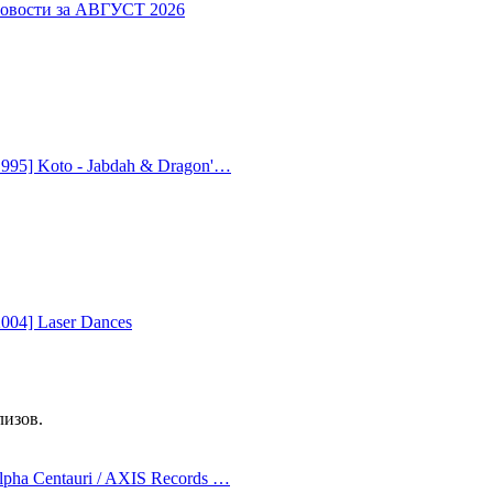
Новости за АВГУСТ 2026
1995] Koto - Jabdah & Dragon'…
2004] Laser Dances
лизов.
lpha Centauri / AXIS Records …