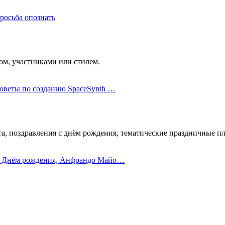
росьба опознать
ом, участниками или стилем.
Советы по созданию SpaceSynth …
та, поздравления c днём рождения, тематические праздничные пл
С Днём рождения, Анфрандо Майо…