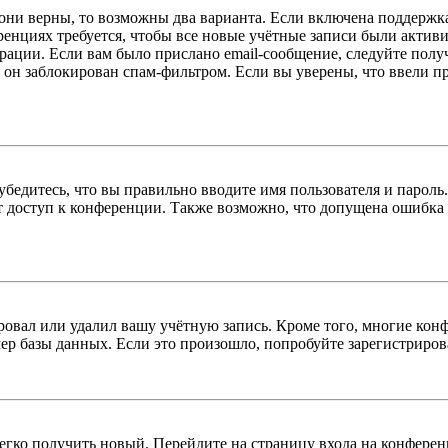
 они верны, то возможны два варианта. Если включена поддержка
енциях требуется, чтобы все новые учётные записи были актив
трации. Если вам было прислано email-сообщение, следуйте пол
 он заблокирован спам-фильтром. Если вы уверены, что ввели пр
бедитесь, что вы правильно вводите имя пользователя и пароль
ыт доступ к конференции. Также возможно, что допущена ошибка
овал или удалил вашу учётную запись. Кроме того, многие кон
р базы данных. Если это произошло, попробуйте зарегистрироват
легко получить новый. Перейдите на страницу входа на конфер