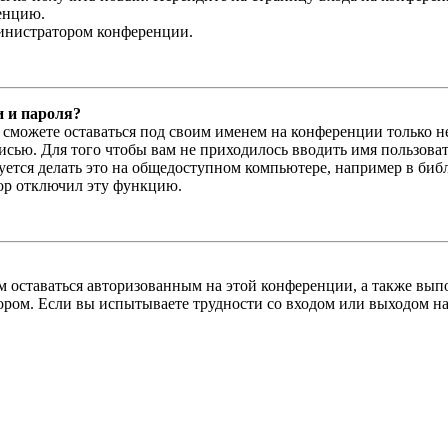
енцию.
министратором конференции.
и и пароля?
ы сможете оставаться под своим именем на конференции только н
писью. Для того чтобы вам не приходилось вводить имя пользова
тся делать это на общедоступном компьютере, например в библи
тор отключил эту функцию.
вам оставаться авторизованным на этой конференции, а также в
ром. Если вы испытываете трудности со входом или выходом на