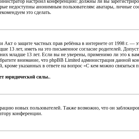
администратор настроил конференцию: должны ли вы зарегистриро
рые недоступны анонимным пользователям: аватары, личные сообщ
екомендуем это сделать.
, или Акт о защите частных прав ребёнка в интернете от 1998 г.
е 13 лет, иметь на это письменное согласие родителей. Допус
х младше 13 лет. Если вы не уверены, применимо ли это к вам
Обратите внимание, что phpBB Limited администрация данной к
, кроме указанных в ответе на вопрос «С кем можно связаться 
ет юридической силы.
.
цию новых пользователей. Также возможно, что он заблокирова
ратору конференции.