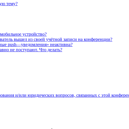
ную тему?
 мобильное устройство?
ователь вышел из своей учётной записи на конференции?
рные push—уведомления» неактивна?
авно не поступают. Что делать?
зования и/или юридических вопросов, связанных с этой конфере