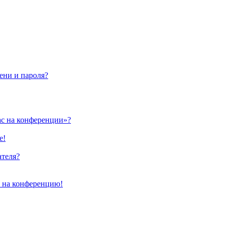
ени и пароля?
ас на конференции»?
е!
ателя?
и на конференцию!