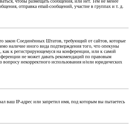
ваться, чтобы размещать сообщения, или нет. Тем не менее
ения, отправка email-сообщений, участие в группах и т. д.
 — это закон Соединённых Штатов, требующий от сайтов, которые
тимо наличие иного вида подтверждения того, что опекуны
, как к регистрирующемуся на конференции, или к самой
онференции не может давать рекомендаций по правовым
по вопросу некорректного использования и/или юридических
л ваш IP-адрес или запретил имя, под которым вы пытаетесь