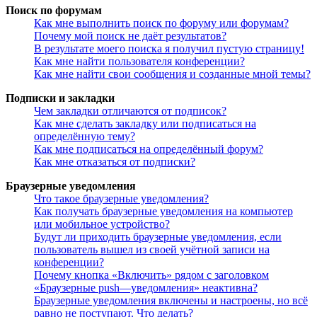
Поиск по форумам
Как мне выполнить поиск по форуму или форумам?
Почему мой поиск не даёт результатов?
В результате моего поиска я получил пустую страницу!
Как мне найти пользователя конференции?
Как мне найти свои сообщения и созданные мной темы?
Подписки и закладки
Чем закладки отличаются от подписок?
Как мне сделать закладку или подписаться на
определённую тему?
Как мне подписаться на определённый форум?
Как мне отказаться от подписки?
Браузерные уведомления
Что такое браузерные уведомления?
Как получать браузерные уведомления на компьютер
или мобильное устройство?
Будут ли приходить браузерные уведомления, если
пользователь вышел из своей учётной записи на
конференции?
Почему кнопка «Включить» рядом с заголовком
«Браузерные push—уведомления» неактивна?
Браузерные уведомления включены и настроены, но всё
равно не поступают. Что делать?