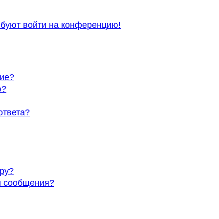
ребуют войти на конференцию!
ние?
ю?
ответа?
ру?
и сообщения?