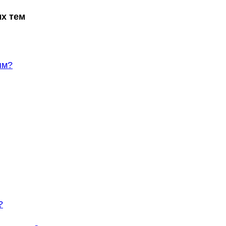
х тем
ям?
?