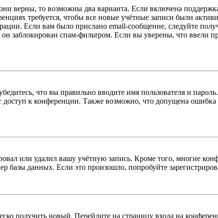
 они верны, то возможны два варианта. Если включена поддержка
енциях требуется, чтобы все новые учётные записи были актив
трации. Если вам было прислано email-сообщение, следуйте пол
 он заблокирован спам-фильтром. Если вы уверены, что ввели пр
бедитесь, что вы правильно вводите имя пользователя и пароль
ыт доступ к конференции. Также возможно, что допущена ошибка
овал или удалил вашу учётную запись. Кроме того, многие кон
р базы данных. Если это произошло, попробуйте зарегистрироват
легко получить новый. Перейдите на страницу входа на конфер