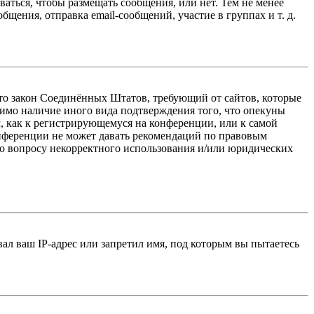
ваться, чтобы размещать сообщения, или нет. Тем не менее
ения, отправка email-сообщений, участие в группах и т. д.
 — это закон Соединённых Штатов, требующий от сайтов, которые
тимо наличие иного вида подтверждения того, что опекуны
, как к регистрирующемуся на конференции, или к самой
онференции не может давать рекомендаций по правовым
по вопросу некорректного использования и/или юридических
л ваш IP-адрес или запретил имя, под которым вы пытаетесь