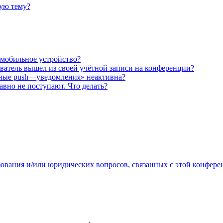
ную тему?
 мобильное устройство?
ователь вышел из своей учётной записи на конференции?
рные push—уведомления» неактивна?
авно не поступают. Что делать?
зования и/или юридических вопросов, связанных с этой конфере