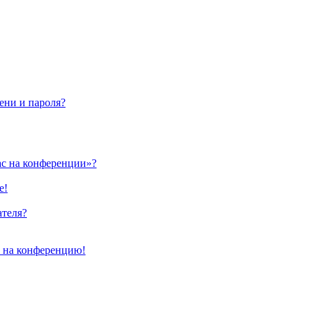
ени и пароля?
ас на конференции»?
е!
ателя?
и на конференцию!