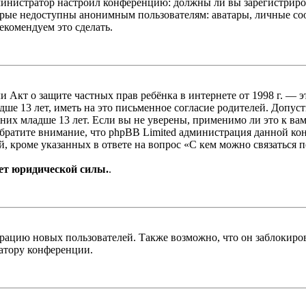
администратор настроил конференцию: должны ли вы зарегистриро
рые недоступны анонимным пользователям: аватары, личные сообщ
екомендуем это сделать.
, или Акт о защите частных прав ребёнка в интернете от 1998 г.
е 13 лет, иметь на это письменное согласие родителей. Допус
х младше 13 лет. Если вы не уверены, применимо ли это к вам
Обратите внимание, что phpBB Limited администрация данной к
, кроме указанных в ответе на вопрос «С кем можно связаться 
ет юридической силы.
.
цию новых пользователей. Также возможно, что он заблокирова
ратору конференции.