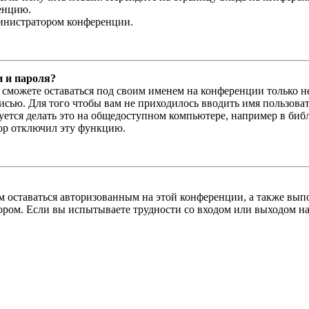
енцию.
министратором конференции.
и и пароля?
ы сможете оставаться под своим именем на конференции только н
писью. Для того чтобы вам не приходилось вводить имя пользова
тся делать это на общедоступном компьютере, например в библи
тор отключил эту функцию.
вам оставаться авторизованным на этой конференции, а также в
ром. Если вы испытываете трудности со входом или выходом на