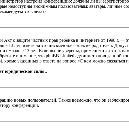
администратор настроил конференцию: должны ли вы зарегистриро
рые недоступны анонимным пользователям: аватары, личные сообщ
екомендуем это сделать.
, или Акт о защите частных прав ребёнка в интернете от 1998 г.
е 13 лет, иметь на это письменное согласие родителей. Допус
х младше 13 лет. Если вы не уверены, применимо ли это к вам
Обратите внимание, что phpBB Limited администрация данной к
, кроме указанных в ответе на вопрос «С кем можно связаться 
ет юридической силы.
.
цию новых пользователей. Также возможно, что он заблокирова
ратору конференции.