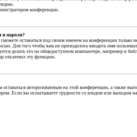
енцию.
министратором конференции.
и и пароля?
ы сможете оставаться под своим именем на конференции только н
писью. Для того чтобы вам не приходилось вводить имя пользова
тся делать это на общедоступном компьютере, например в библи
тор отключил эту функцию.
вам оставаться авторизованным на этой конференции, а также в
ром. Если вы испытываете трудности со входом или выходом на