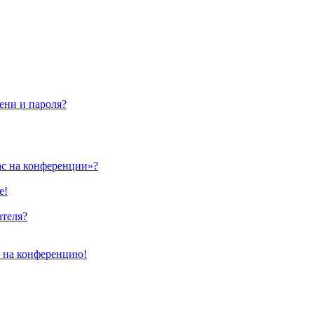
ени и пароля?
ас на конференции»?
е!
ателя?
и на конференцию!