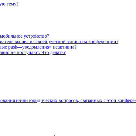
ную тему?
 мобильное устройство?
ователь вышел из своей учётной записи на конференции?
рные push—уведомления» неактивна?
авно не поступают. Что делать?
зования и/или юридических вопросов, связанных с этой конфере