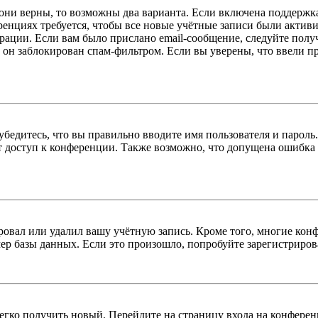
 они верны, то возможны два варианта. Если включена поддержка
енциях требуется, чтобы все новые учётные записи были актив
трации. Если вам было прислано email-сообщение, следуйте пол
 он заблокирован спам-фильтром. Если вы уверены, что ввели пр
бедитесь, что вы правильно вводите имя пользователя и пароль
ыт доступ к конференции. Также возможно, что допущена ошибка
овал или удалил вашу учётную запись. Кроме того, многие кон
р базы данных. Если это произошло, попробуйте зарегистрироват
легко получить новый. Перейдите на страницу входа на конфер