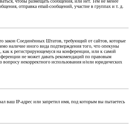
ваться, чтобы размещать сообщения, или нет. Тем не менее
ения, отправка email-сообщений, участие в группах и т. д.
 — это закон Соединённых Штатов, требующий от сайтов, которые
тимо наличие иного вида подтверждения того, что опекуны
, как к регистрирующемуся на конференции, или к самой
онференции не может давать рекомендаций по правовым
по вопросу некорректного использования и/или юридических
л ваш IP-адрес или запретил имя, под которым вы пытаетесь