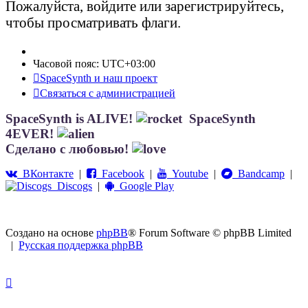
Пожалуйста, войдите или зарегистрируйтесь,
чтобы просматривать флаги.
Часовой пояс:
UTC+03:00
SpaceSynth и наш проект
Связаться с администрацией
SpaceSynth is ALIVE!
SpaceSynth
4EVER!
Сделано с любовью!
ВКонтакте
|
Facebook
|
Youtube
|
Bandcamp
|
Discogs
|
Google Play
Создано на основе
phpBB
® Forum Software © phpBB Limited
|
Русская поддержка phpBB