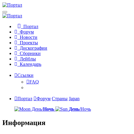
Портал
Форум
Новости
Проекты
Дискографии
Сборники
Лейблы
Календарь
Ссылки
FAQ
Портал
Форум
Страны
Japan
День/
Ночь
День
/Ночь
Информация