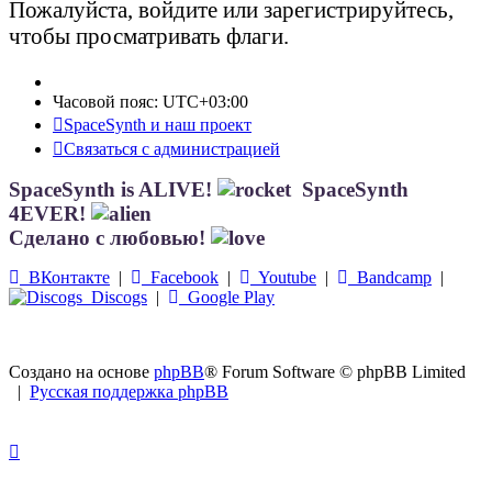
Пожалуйста, войдите или зарегистрируйтесь,
чтобы просматривать флаги.
Часовой пояс:
UTC+03:00
SpaceSynth и наш проект
Связаться с администрацией
SpaceSynth is ALIVE!
SpaceSynth
4EVER!
Сделано с любовью!
ВКонтакте
|
Facebook
|
Youtube
|
Bandcamp
|
Discogs
|
Google Play
Создано на основе
phpBB
® Forum Software © phpBB Limited
|
Русская поддержка phpBB