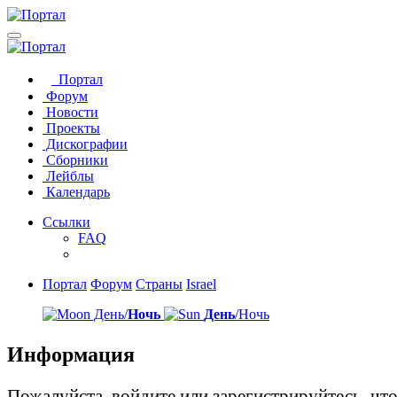
Портал
Форум
Новости
Проекты
Дискографии
Сборники
Лейблы
Календарь
Ссылки
FAQ
Портал
Форум
Страны
Israel
День/
Ночь
День
/Ночь
Информация
Пожалуйста, войдите или зарегистрируйтесь, чт