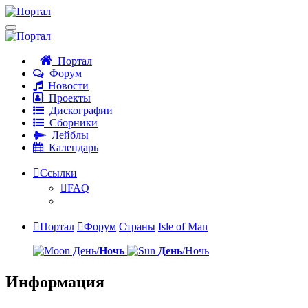
Портал
Форум
Новости
Проекты
Дискографии
Сборники
Лейблы
Календарь
Ссылки
FAQ
Портал
Форум
Страны
Isle of Man
День/
Ночь
День
/Ночь
Информация