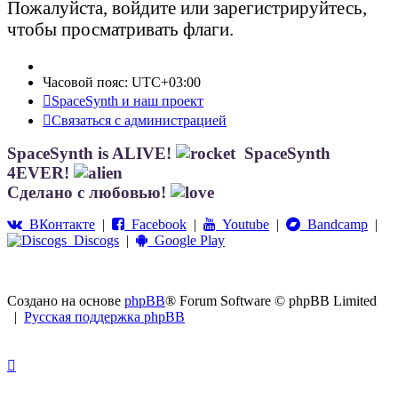
Пожалуйста, войдите или зарегистрируйтесь,
чтобы просматривать флаги.
Часовой пояс:
UTC+03:00
SpaceSynth и наш проект
Связаться с администрацией
SpaceSynth is ALIVE!
SpaceSynth
4EVER!
Сделано с любовью!
ВКонтакте
|
Facebook
|
Youtube
|
Bandcamp
|
Discogs
|
Google Play
Создано на основе
phpBB
® Forum Software © phpBB Limited
|
Русская поддержка phpBB