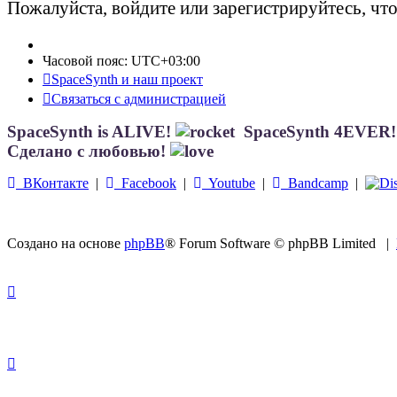
Пожалуйста, войдите или зарегистрируйтесь, чт
Часовой пояс:
UTC+03:00
SpaceSynth и наш проект
Связаться с администрацией
SpaceSynth is ALIVE!
SpaceSynth 4EVER
Сделано с любовью!
ВКонтакте
|
Facebook
|
Youtube
|
Bandcamp
|
Создано на основе
phpBB
® Forum Software © phpBB Limited
|