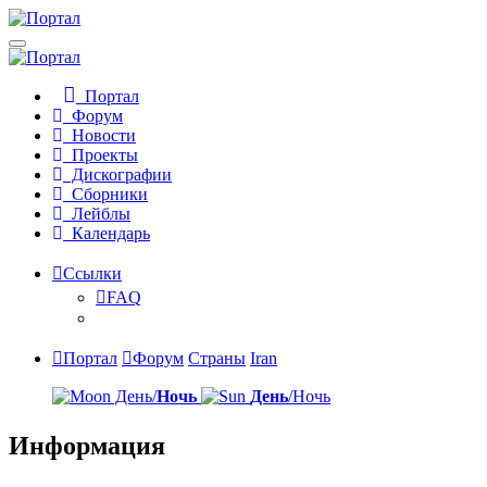
Портал
Форум
Новости
Проекты
Дискографии
Сборники
Лейблы
Календарь
Ссылки
FAQ
Портал
Форум
Страны
Iran
День/
Ночь
День
/Ночь
Информация