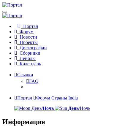
Портал
Форум
Новости
Проекты
Дискографии
Сборники
Лейблы
Календарь
Ссылки
FAQ
Портал
Форум
Страны
India
День/
Ночь
День
/Ночь
Информация