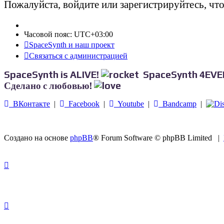
Пожалуйста, войдите или зарегистрируйтесь, чт
Часовой пояс:
UTC+03:00
SpaceSynth и наш проект
Связаться с администрацией
SpaceSynth is ALIVE!
SpaceSynth 4EVE
Сделано с любовью!
ВКонтакте
|
Facebook
|
Youtube
|
Bandcamp
|
Создано на основе
phpBB
® Forum Software © phpBB Limited
|