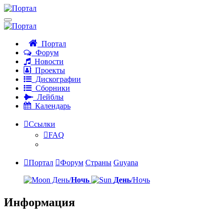
Портал
Форум
Новости
Проекты
Дискографии
Сборники
Лейблы
Календарь
Ссылки
FAQ
Портал
Форум
Страны
Guyana
День/
Ночь
День
/Ночь
Информация