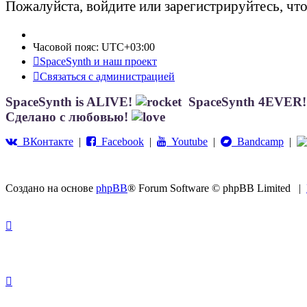
Пожалуйста, войдите или зарегистрируйтесь, чт
Часовой пояс:
UTC+03:00
SpaceSynth и наш проект
Связаться с администрацией
SpaceSynth is ALIVE!
SpaceSynth 4EVER
Сделано с любовью!
ВКонтакте
|
Facebook
|
Youtube
|
Bandcamp
|
Создано на основе
phpBB
® Forum Software © phpBB Limited
|