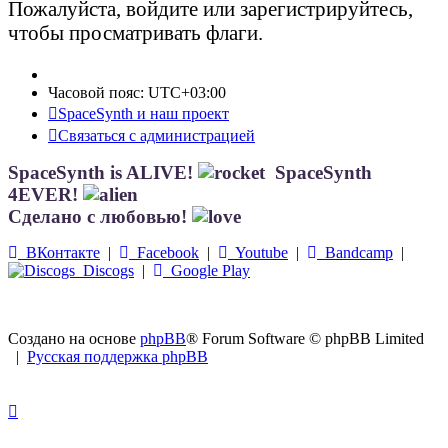
Пожалуйста, войдите или зарегистрируйтесь,
чтобы просматривать флаги.
Часовой пояс:
UTC+03:00
SpaceSynth и наш проект
Связаться с администрацией
SpaceSynth is ALIVE!
SpaceSynth
4EVER!
Сделано с любовью!
ВКонтакте
|
Facebook
|
Youtube
|
Bandcamp
|
Discogs
|
Google Play
Создано на основе
phpBB
® Forum Software © phpBB Limited
|
Русская поддержка phpBB