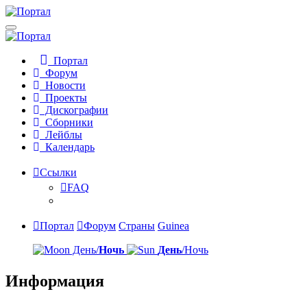
Портал
Форум
Новости
Проекты
Дискографии
Сборники
Лейблы
Календарь
Ссылки
FAQ
Портал
Форум
Страны
Guinea
День/
Ночь
День
/Ночь
Информация