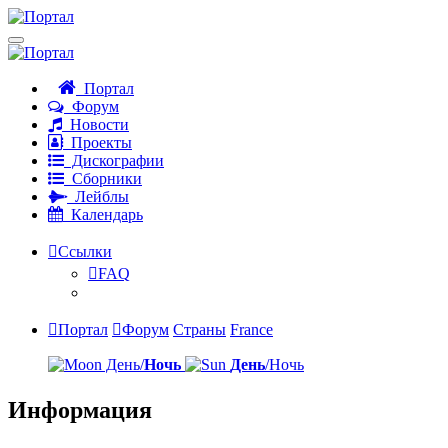
Портал
Форум
Новости
Проекты
Дискографии
Сборники
Лейблы
Календарь
Ссылки
FAQ
Портал
Форум
Страны
France
День/
Ночь
День
/Ночь
Информация