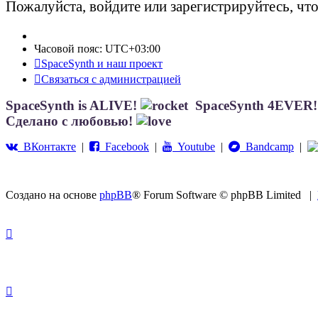
Пожалуйста, войдите или зарегистрируйтесь, чт
Часовой пояс:
UTC+03:00
SpaceSynth и наш проект
Связаться с администрацией
SpaceSynth is ALIVE!
SpaceSynth 4EVER
Сделано с любовью!
ВКонтакте
|
Facebook
|
Youtube
|
Bandcamp
|
Создано на основе
phpBB
® Forum Software © phpBB Limited
|