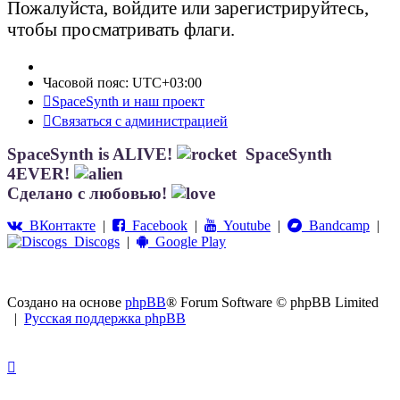
Пожалуйста, войдите или зарегистрируйтесь,
чтобы просматривать флаги.
Часовой пояс:
UTC+03:00
SpaceSynth и наш проект
Связаться с администрацией
SpaceSynth is ALIVE!
SpaceSynth
4EVER!
Сделано с любовью!
ВКонтакте
|
Facebook
|
Youtube
|
Bandcamp
|
Discogs
|
Google Play
Создано на основе
phpBB
® Forum Software © phpBB Limited
|
Русская поддержка phpBB