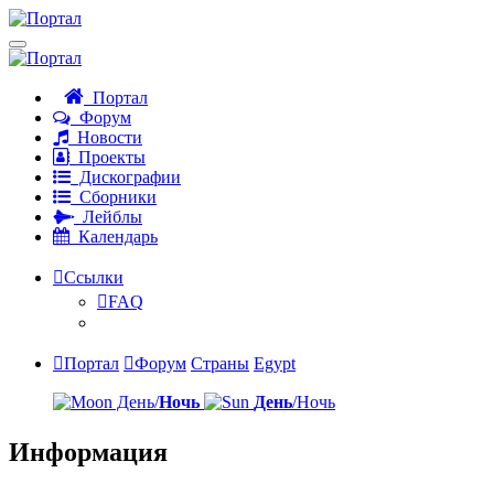
Портал
Форум
Новости
Проекты
Дискографии
Сборники
Лейблы
Календарь
Ссылки
FAQ
Портал
Форум
Страны
Egypt
День/
Ночь
День
/Ночь
Информация