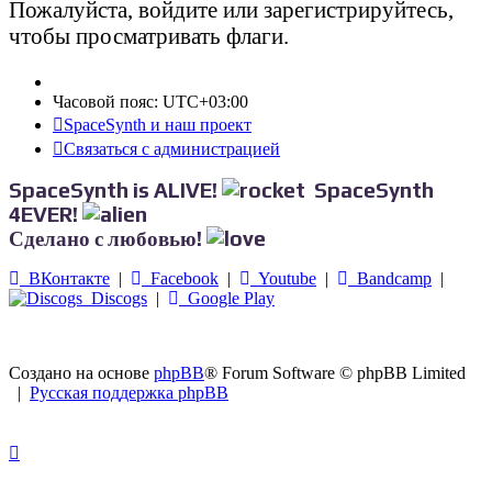
Пожалуйста, войдите или зарегистрируйтесь,
чтобы просматривать флаги.
Часовой пояс:
UTC+03:00
SpaceSynth и наш проект
Связаться с администрацией
SpaceSynth is ALIVE!
SpaceSynth
4EVER!
Сделано с любовью!
ВКонтакте
|
Facebook
|
Youtube
|
Bandcamp
|
Discogs
|
Google Play
Создано на основе
phpBB
® Forum Software © phpBB Limited
|
Русская поддержка phpBB