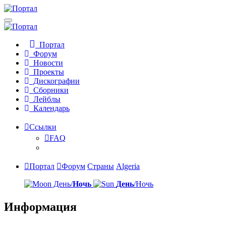
Портал
Форум
Новости
Проекты
Дискографии
Сборники
Лейблы
Календарь
Ссылки
FAQ
Портал
Форум
Страны
Algeria
День/
Ночь
День
/Ночь
Информация