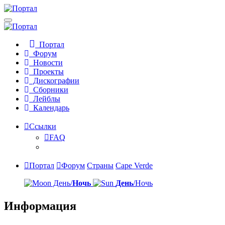
Портал
Форум
Новости
Проекты
Дискографии
Сборники
Лейблы
Календарь
Ссылки
FAQ
Портал
Форум
Страны
Cape Verde
День/
Ночь
День
/Ночь
Информация