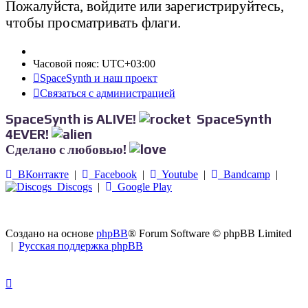
Пожалуйста, войдите или зарегистрируйтесь,
чтобы просматривать флаги.
Часовой пояс:
UTC+03:00
SpaceSynth и наш проект
Связаться с администрацией
SpaceSynth is ALIVE!
SpaceSynth
4EVER!
Сделано с любовью!
ВКонтакте
|
Facebook
|
Youtube
|
Bandcamp
|
Discogs
|
Google Play
Создано на основе
phpBB
® Forum Software © phpBB Limited
|
Русская поддержка phpBB