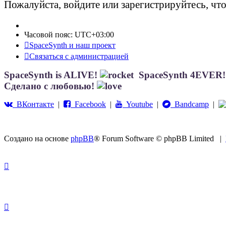
Пожалуйста, войдите или зарегистрируйтесь, чт
Часовой пояс:
UTC+03:00
SpaceSynth и наш проект
Связаться с администрацией
SpaceSynth is ALIVE!
SpaceSynth 4EVER
Сделано с любовью!
ВКонтакте
|
Facebook
|
Youtube
|
Bandcamp
|
Создано на основе
phpBB
® Forum Software © phpBB Limited
|