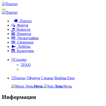
Портал
Форум
Новости
Проекты
Дискографии
Сборники
Лейблы
Календарь
Ссылки
FAQ
Портал
Форум
Страны
Burkina Faso
День/
Ночь
День
/Ночь
Информация