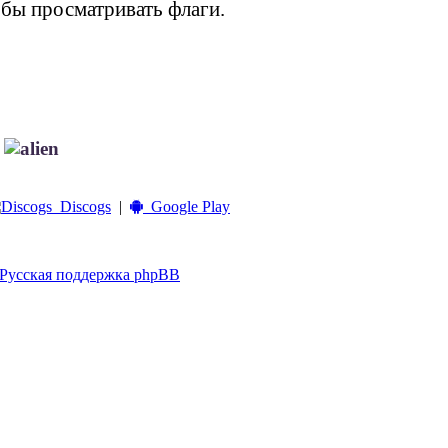
обы просматривать флаги.
!
Discogs
|
Google Play
Русская поддержка phpBB