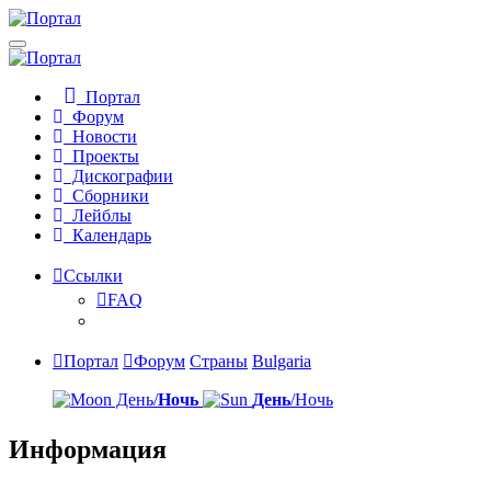
Портал
Форум
Новости
Проекты
Дискографии
Сборники
Лейблы
Календарь
Ссылки
FAQ
Портал
Форум
Страны
Bulgaria
День/
Ночь
День
/Ночь
Информация