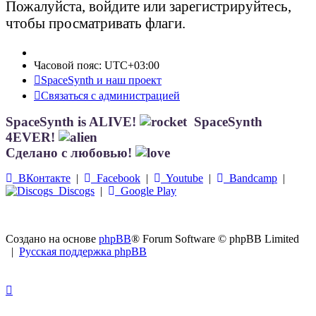
Пожалуйста, войдите или зарегистрируйтесь,
чтобы просматривать флаги.
Часовой пояс:
UTC+03:00
SpaceSynth и наш проект
Связаться с администрацией
SpaceSynth is ALIVE!
SpaceSynth
4EVER!
Сделано с любовью!
ВКонтакте
|
Facebook
|
Youtube
|
Bandcamp
|
Discogs
|
Google Play
Создано на основе
phpBB
® Forum Software © phpBB Limited
|
Русская поддержка phpBB