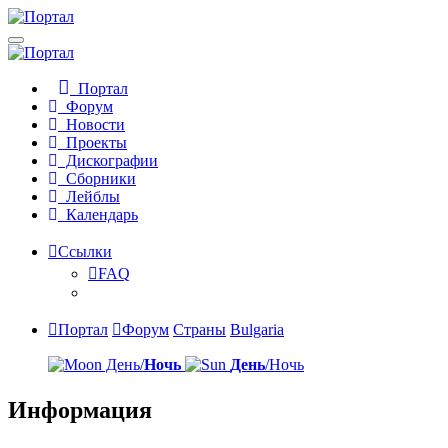
Портал
Форум
Новости
Проекты
Дискографии
Сборники
Лейблы
Календарь
Ссылки
FAQ
Портал
Форум
Страны
Bulgaria
День/
Ночь
День
/Ночь
Информация