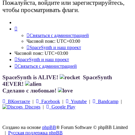
Пожалуйста, войдите или зарегистрируйтесь,
чтобы просматривать флаги.
Связаться с администрацией
Часовой пояс:
UTC+03:00
SpaceSynth и наш проект
Часовой пояс:
UTC+03:00
SpaceSynth и наш проект
Связаться с администрацией
SpaceSynth is ALIVE!
SpaceSynth
4EVER!
Сделано с любовью!
ВКонтакте
|
Facebook
|
Youtube
|
Bandcamp
|
Discogs
|
Google Play
Создано на основе
phpBB
® Forum Software © phpBB Limited
|
Русская поддержка phpBB