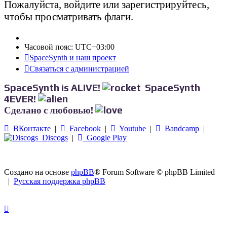
Пожалуйста, войдите или зарегистрируйтесь,
чтобы просматривать флаги.
Часовой пояс:
UTC+03:00
SpaceSynth и наш проект
Связаться с администрацией
SpaceSynth is ALIVE!
SpaceSynth
4EVER!
Сделано с любовью!
ВКонтакте
|
Facebook
|
Youtube
|
Bandcamp
|
Discogs
|
Google Play
Создано на основе
phpBB
® Forum Software © phpBB Limited
|
Русская поддержка phpBB