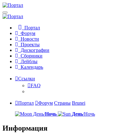
Портал
Форум
Новости
Проекты
Дискографии
Сборники
Лейблы
Календарь
Ссылки
FAQ
Портал
Форум
Страны
Brunei
День/
Ночь
День
/Ночь
Информация