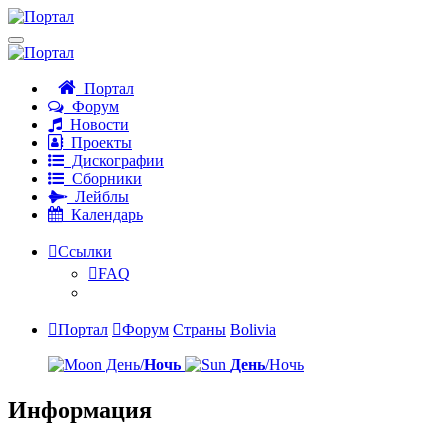
Портал
Форум
Новости
Проекты
Дискографии
Сборники
Лейблы
Календарь
Ссылки
FAQ
Портал
Форум
Страны
Bolivia
День/
Ночь
День
/Ночь
Информация