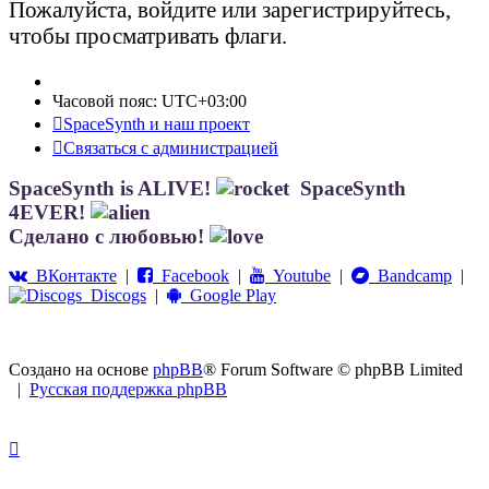
Пожалуйста, войдите или зарегистрируйтесь,
чтобы просматривать флаги.
Часовой пояс:
UTC+03:00
SpaceSynth и наш проект
Связаться с администрацией
SpaceSynth is ALIVE!
SpaceSynth
4EVER!
Сделано с любовью!
ВКонтакте
|
Facebook
|
Youtube
|
Bandcamp
|
Discogs
|
Google Play
Создано на основе
phpBB
® Forum Software © phpBB Limited
|
Русская поддержка phpBB