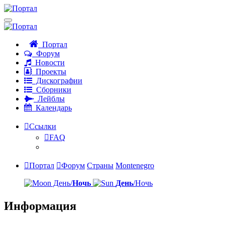
Портал
Форум
Новости
Проекты
Дискографии
Сборники
Лейблы
Календарь
Ссылки
FAQ
Портал
Форум
Страны
Montenegro
День/
Ночь
День
/Ночь
Информация