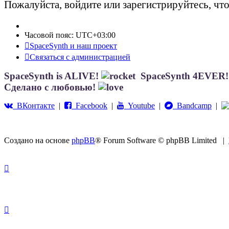
Пожалуйста, войдите или зарегистрируйтесь, чт
Часовой пояс:
UTC+03:00
SpaceSynth и наш проект
Связаться с администрацией
SpaceSynth is ALIVE!
SpaceSynth 4EVER
Сделано с любовью!
ВКонтакте
|
Facebook
|
Youtube
|
Bandcamp
|
Создано на основе
phpBB
® Forum Software © phpBB Limited
|