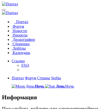
Портал
Форум
Новости
Проекты
Дискографии
Сборники
Лейблы
Календарь
Ссылки
FAQ
Портал
Форум
Страны
Serbia
День/
Ночь
День
/Ночь
Информация
Пожалуйста, войдите или зарегистрируйтесь,