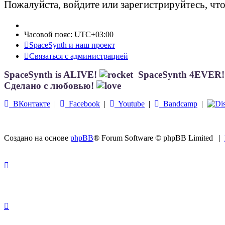
Пожалуйста, войдите или зарегистрируйтесь, чт
Часовой пояс:
UTC+03:00
SpaceSynth и наш проект
Связаться с администрацией
SpaceSynth is ALIVE!
SpaceSynth 4EVER
Сделано с любовью!
ВКонтакте
|
Facebook
|
Youtube
|
Bandcamp
|
Создано на основе
phpBB
® Forum Software © phpBB Limited
|