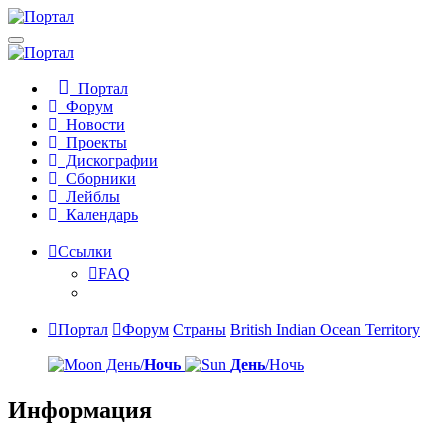
Портал
Форум
Новости
Проекты
Дискографии
Сборники
Лейблы
Календарь
Ссылки
FAQ
Портал
Форум
Страны
British Indian Ocean Territory
День/
Ночь
День
/Ночь
Информация